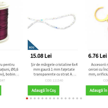
NOU
15.08 Lei
6.76 Lei
ru pentru
Șir de mărgele cristaline 6x4
Accesorii 
rațiuni, Ø0,6
mm gaură 1 mm fațetate
cercei cu în
v), bobină
transparente cu strat AB
mm, orifici
 colorată
culoare alb ~100 bucăți
047
COD: 111540
CO
e handmade,
artă
Adaugă în Coş
Adaugă în