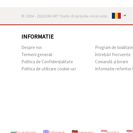
© 2004 - 2026 EM ART Toate drepturile rezervate..
INFORMATIE
Despre noi
Program de loialitat
Termeni generali
întrebări frecvente
Politica de Confidențialitate
Comandă și livrare
Politica de utilizare cookie-uri
Informatie referitor
Български
Ελληνικά
Germany
Austria