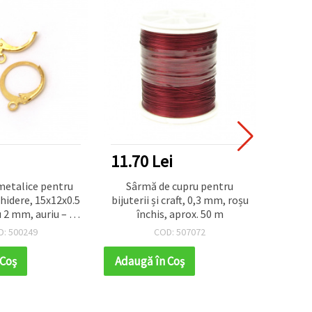
11.70 Lei
6.76
metalice pentru
Sârmă de cupru pentru
Șirag 
chidere, 15x12x0.5
bijuterii și craft, 0,3 mm, roșu
sinte
u 2 mm, auriu – 10
închis, aprox. 50 m
rotun
bucăți
perf
D: 500249
COD: 507072
ha
 Coş
Adaugă în Coş
Adaug