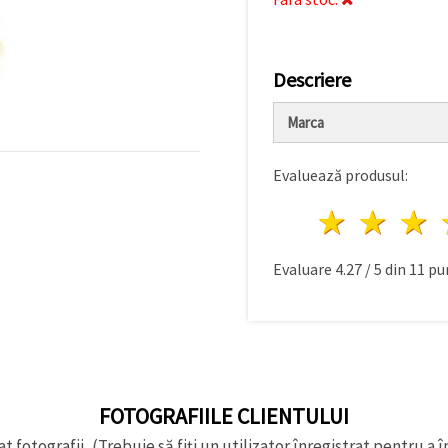
Descriere
Marca
Evaluează produsul:
1 stea
2 st
Evaluare
4.27
/
5
din
11
pu
FOTOGRAFIILE CLIENTULUI
t fotografii, (Trebuie să fiți un utilizator înregistrat pentru a î