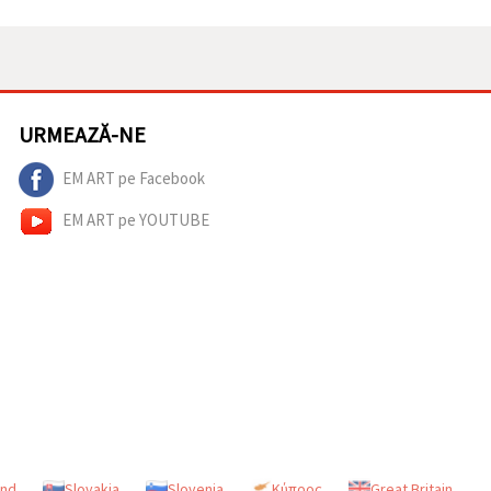
URMEAZĂ-NE
EM ART pe Facebook
EM ART pe YOUTUBE
and
Slovakia
Slovenia
Κύπρος
Great Britain