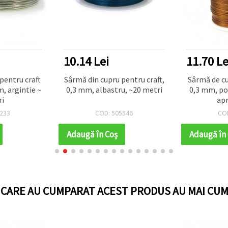
10.14 Lei
11.70 Le
pentru craft
Sârmă din cupru pentru craft,
Sârmă de cu
m, argintie ~
0,3 mm, albastru, ~20 metri
0,3 mm, por
ri
apr
233
COD: 505546
CO
Adaugă în Coş
Adaugă în
I CARE AU CUMPARAT ACEST PRODUS AU MAI CUM