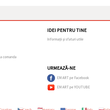
IDEI PENTRU TINE
e
Informații și sfaturi utile
 la comanda
URMEAZĂ-NE
EM ART pe Facebook
EM ART pe YOUTUBE
Croatian
Czech
Hungary
Europe
Italy
Pol