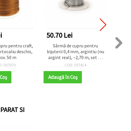
i
50.70 Lei
11.7
pru pentru craft,
Sârmă de cupru pentru
Sârmă 
tocaliu deschis,
bijuterii 0,4 mm, argintiu (nu
și bi
ox. 50 m
argint real), ~2,70 m, set 12
mm,
buc. – pentru confecționare
D: 507073
COD: 507414
bijuterii, decorațiuni și hobby
creativ
 Coş
Adaugă în Coş
Adaug
PARAT SI