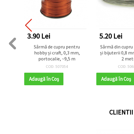
3.90 Lei
5.20 Lei
 craft,
Sârmă de cupru pentru
Sârmă din cupru 
, ~50 m
hobby și craft, 0,3 mm,
și bijuterii 0,8 m
portocalie, ~9,5 m
2 met
COD: 507054
COD: 506
Adaugă în Coş
Adaugă în Coş
CLIENTI