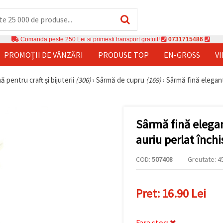
Comanda peste 250 Lei si primesti transport gratuit!
0731715486
PROMOȚII DE VÂNZĂRI
PRODUSE TOP
EN-GROSS
V
ă pentru craft și bijuterii
(306)
›
Sârmă de cupru
(169)
›
Sârmă fină elegantă
Sârmă fină elegan
auriu perlat înch
COD:
507408
Greutate: 45
Pret:
16.90 Lei
Fara stoc: