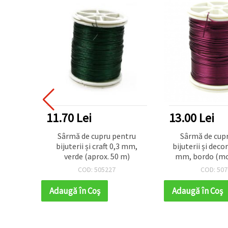
11.70 Lei
13.00 Lei
mă din
Sârmă de cupru pentru
Sârmă de cup
ulori
bijuterii și craft 0,3 mm,
bijuterii și deco
5 mm,
verde (aprox. 50 m)
mm, bordo (mo
rgele
~12 m – sârmă
COD: 505227
COD: 507
e inimă
pentru proiect
ățări și
craft și 
Adaugă în Coş
Adaugă în Coş