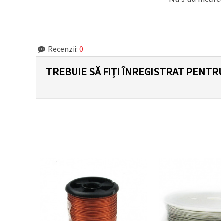
făcând clic
pe butonul
"Salvați"
Аcceptati
Recenzii:
0
toate!
TREBUIE SĂ FIȚI ÎNREGISTRAT PENTR
Setări