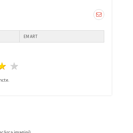
EM ART
ele
3 stele
4 stele
5 stele
ncte.
ncărca imagini).