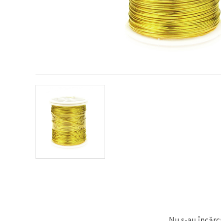
conținut și
reclame
mai
relevante,
inclusiv cu
ajutorul
partenerilor
noștri de
analiză și
marketing.
Puteți fi de
acord să
utilizați
toate
cookie -
urile făcând
clic pe
"acceptati
toate!" Sau
să vă
indicați
preferințele
în setări
selectând
un tip de
cookie -uri
dat și
Nu s-au încărca