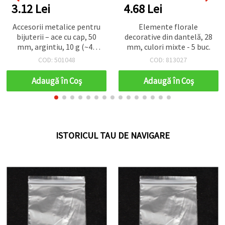
3.12 Lei
4.68 Lei
Accesorii metalice pentru
Elemente florale
bijuterii – ace cu cap, 50
decorative din dantelă, 28
mm, argintiu, 10 g (~46
mm, culori mixte - 5 buc.
buc.)
COD: 501048
COD: 813027
Adaugă în Coş
Adaugă în Coş
ISTORICUL TAU DE NAVIGARE