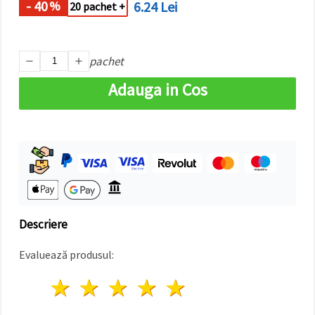
- 40
6.24 Lei
%
făcând clic
20 pachet +
pe butonul
"Salvați"
pachet
Аcceptati
toate!
Adauga in Cos
Setări
Descriere
Evaluează produsul:
1 stea
2 stele
3 stele
4 stele
5 stele