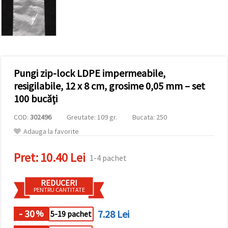
conținut și
reclame
mai
relevante,
inclusiv cu
ajutorul
partenerilor
noștri de
Pungi zip-lock LDPE impermeabile,
analiză și
marketing.
resigilabile, 12 x 8 cm, grosime 0,05 mm – set
Puteți fi de
100 bucăți
acord să
utilizați
COD:
302496
Greutate: 109 gr.
Bucata: 250
toate
cookie -
Adauga la favorite
urile făcând
clic pe
"acceptati
Pret:
10.40 Lei
1-4 pachet
toate!" Sau
să vă
indicați
REDUCERI
preferințele
PENTRU CANTITATE
în setări
selectând
un tip de
- 30
7.28 Lei
%
5-19 pachet
cookie -uri
dat și