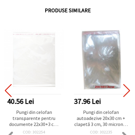
PRODUSE SIMILARE
40.56 Lei
37.96 Lei
Pungi din celofan
Pungi din celofan
transparente pentru
autoadezive 20x30 cm +
documente 22x30+3 cm,
clapetă 3 cm, 30 microni –
cu bandă autoadezivă, 30
Pachet 200 buc.
COD: 302254
COD: 302235