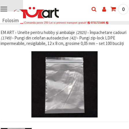
0
Folosim
Comanda peste 250 Lei si primesti transport gratuit!
0731715486
cookie-
EM ART
›
Unelte pentru hobby și ambalaje
(2925)
›
Împachetare cadouri
uri
(1749)
›
Pungi din celofan autoadezive
(42)
›
Pungi zip-lock LDPE
🍪 Folosim
impermeabile, resigilabile, 12 x 8 cm, grosime 0,05 mm – set 100 bucăți
cookie-uri
și
tehnologii
similare
pentru a
asigura
funcționarea
corectă a
site-ului,
pentru a vă
îmbunătăți
experiența
și, cu
acordul
dumneavoastră,
pentru a
analiza
traficul și a
afișa