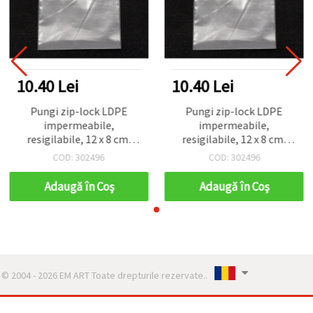
10.40 Lei
10.40 Lei
Pungi zip-lock LDPE
Pungi zip-lock LDPE
impermeabile,
impermeabile,
resigilabile, 12 x 8 cm,
resigilabile, 12 x 8 cm,
grosime 0,05 mm – set
grosime 0,05 mm – set
COD: 302496
COD: 302496
100 bucăți
100 bucăți
Adaugă în Coş
Adaugă în Coş
© 2004 - 2026 EM ART Toate drepturile rezervate..