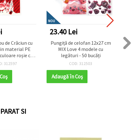
NOU
i
23.40 Lei
19.7
u de Crăciun cu
Pungiță de celofan 12x27 cm
Pungi
in material PE
MIX Love 4 modele cu
mixte 
culoare roșie cu
legături - 50 bucăți
, căprioare și om
D: 312597
COD: 312503
dă - 50 bucăți
 Coş
Adaugă în Coş
Adaug
PARAT SI