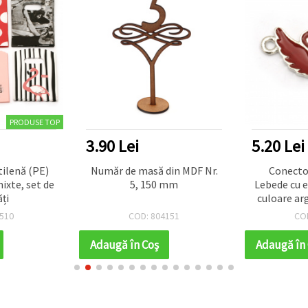
PRODUSE TOP
3.90 Lei
5.20 Lei
tilenă (PE)
Număr de masă din MDF Nr.
Conecto
ixte, set de
5, 150 mm
Lebede cu e
ți
culoare ar
mm, găuri 
510
COD: 804151
CO
accesoriu 
Adaugă în Coş
Adaugă în