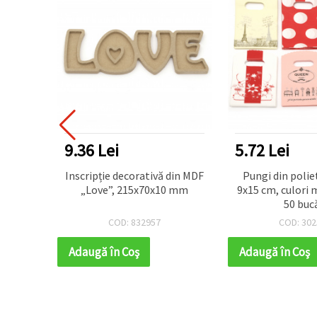
9.36 Lei
5.72 Lei
ard
Inscripție decorativă din MDF
Pungi din polie
mm - 2
„Love”, 215x70x10 mm
9x15 cm, culori m
50 bucă
COD: 832957
COD: 302
Adaugă în Coş
Adaugă în Coş