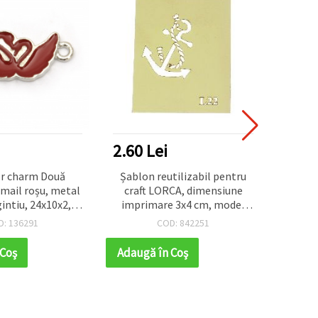
2.60 Lei
5.72
r charm Două
Șablon reutilizabil pentru
Fi
mail roșu, metal
craft LORCA, dimensiune
Acce
gintiu, 24x10x2,5
imprimare 3x4 cm, model
pentr
2 mm, 2 anouri,
L22
epoxi
D: 136291
COD: 842251
bijuterii, 5 buc.
 Coş
Adaugă în Coş
Adaug