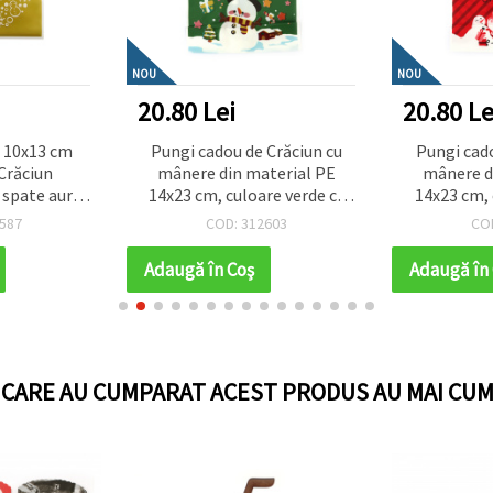
NOU
NOU
20.80 Lei
20.80 Le
n 10x13 cm
Pungi cadou de Crăciun cu
Pungi cado
Crăciun
mânere din material PE
mânere d
 spate auriu
14x23 cm, culoare verde cu
14x23 cm, 
00 bucăți
om de zăpadă - 50 bucăți
Moș Crăciun
587
COD: 312603
CO
de zăpa
Adaugă în Coş
Adaugă în
I CARE AU CUMPARAT ACEST PRODUS AU MAI CUM