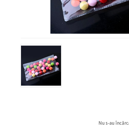
conținut și
reclame
mai
relevante,
inclusiv cu
ajutorul
partenerilor
noștri de
analiză și
marketing.
Puteți fi de
acord să
utilizați
toate
cookie -
urile făcând
clic pe
"acceptati
toate!" Sau
să vă
indicați
preferințele
în setări
selectând
un tip de
cookie -uri
Nu s-au încărca
dat și