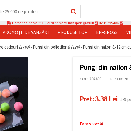
Comanda peste 250 Lei si primesti transport gratuit!
0731715486
PROMOȚII DE VÂNZĂRI
PRODUSE TOP
EN-GROSS
V
re cadouri
(1749)
›
Pungi din polietilenă
(124)
›
Pungi din nailon 8x12 cm c
Pungi din nailon 
COD:
302488
Bucata: 20
Pret:
3.38 Lei
1-9 p
Fara stoc: