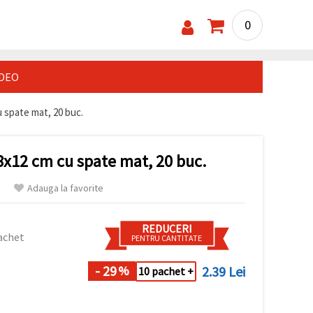
0
IDEO
u spate mat, 20 buc.
8x12 cm cu spate mat, 20 buc.
Adauga la favorite
REDUCERI
achet
PENTRU CANTITATE
- 29
2.39 Lei
%
10 pachet +