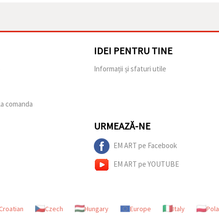
IDEI PENTRU TINE
e
Informații și sfaturi utile
 la comanda
URMEAZĂ-NE
EM ART pe Facebook
EM ART pe YOUTUBE
Croatian
Czech
Hungary
Europe
Italy
Pol