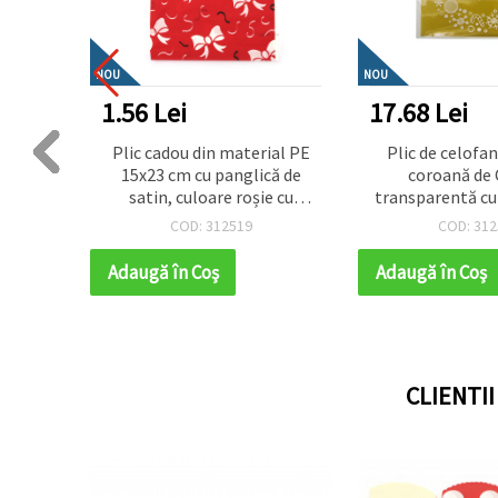
NOU
NOU
1.56 Lei
17.68 Lei
13 cm
Plic cadou din material PE
Plic de celofa
Crăciun
15x23 cm cu panglică de
coroană de 
uriu și
satin, culoare roșie cu
transparentă cu
ți
panglici
și adeziv - 1
COD: 312519
COD: 312
Adaugă în Coş
Adaugă în Coş
CLIENTI