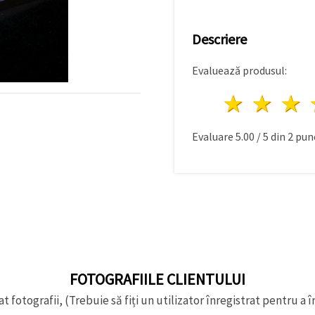
Descriere
Evaluează produsul:
1 stea
2 st
Evaluare
5.00
/
5
din
2
punc
FOTOGRAFIILE CLIENTULUI
t fotografii, (Trebuie să fiți un utilizator înregistrat pentru a î