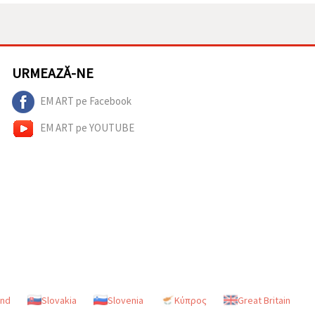
URMEAZĂ-NE
EM ART pe Facebook
EM ART pe YOUTUBE
and
Slovakia
Slovenia
Κύπρος
Great Britain