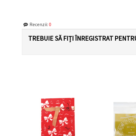
făcând clic
pe butonul
"Salvați"
Recenzii:
0
Аcceptati
toate!
TREBUIE SĂ FIȚI ÎNREGISTRAT PENTR
Setări