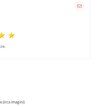
ele
3 stele
4 stele
5 stele
te.
ncărca imagini).