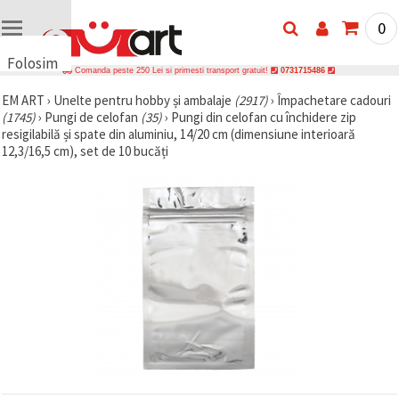
0
Folosim
Comanda peste 250 Lei si primesti transport gratuit!
0731715486
cookie-
EM ART
›
Unelte pentru hobby și ambalaje
(2917)
›
Împachetare cadouri
uri
(1745)
›
Pungi de celofan
(35)
›
Pungi din celofan cu închidere zip
🍪 Folosim
resigilabilă și spate din aluminiu, 14/20 cm (dimensiune interioară
cookie-uri
12,3/16,5 cm), set de 10 bucăți
și
tehnologii
similare
pentru a
asigura
funcționarea
corectă a
site-ului,
pentru a vă
îmbunătăți
experiența
și, cu
acordul
dumneavoastră,
pentru a
analiza
traficul și a
afișa