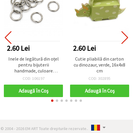
2.60 Lei
2.60 Lei
Inele de legătură din oțel
Cutie pliabilă din carton
pentru bijuterii
cu dinozaur, verde, 16x4x8
handmade, culoare
cm
argintie, 6x0,7 mm, 20
COD: 106197
COD: 302895
bucăți
Adaugă în Coş
Adaugă în Coş
© 2004 - 2026 EM ART Toate drepturile rezervate..