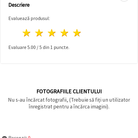
făcând clic
Descriere
pe butonul
"Salvați"
Evaluează produsul:
Аcceptati
1 stea
2 stele
3 stele
4 stele
5 stele
toate!
Setări
Evaluare
5.00
/
5
din
1
puncte.
FOTOGRAFIILE CLIENTULUI
Nu s-au încărcat fotografii, (Trebuie să fiți un utilizator
înregistrat pentru a încărca imagini).
Recenzii:
0