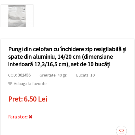
conținut și
reclame
mai
relevante,
inclusiv cu
ajutorul
partenerilor
noștri de
analiză și
Pungi din celofan cu închidere zip resigilabilă și
marketing.
Puteți fi de
spate din aluminiu, 14/20 cm (dimensiune
acord să
interioară 12,3/16,5 cm), set de 10 bucăți
utilizați
toate
cookie -
COD:
302456
Greutate: 40 gr.
Bucata: 10
urile făcând
Adauga la favorite
clic pe
"acceptati
toate!" Sau
Pret:
6.50 Lei
să vă
indicați
preferințele
în setări
Fara stoc:
selectând
un tip de
cookie -uri
dat și