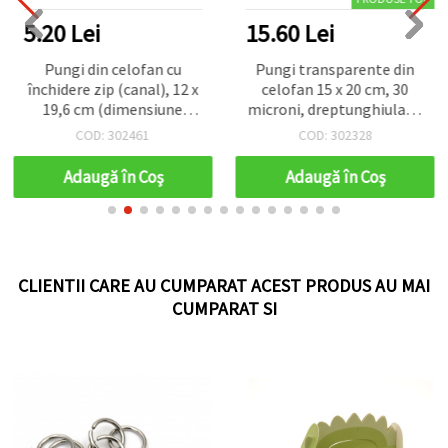
5.20 Lei
15.60 Lei
Pungi din celofan cu
Pungi transparente din
închidere zip (canal), 12 x
celofan 15 x 20 cm, 30
19,6 cm (dimensiune
microni, dreptunghiulare,
interioară 10,4 x 16 cm),
200 buc – pentru
COD: 302461
COD: 302328
pachet de 10 bucăți
ambalare, depozitare,
cadouri, bijuterii și
Adaugă în Coş
Adaugă în Coş
proiecte DIY și craft
CLIENTII CARE AU CUMPARAT ACEST PRODUS AU MAI
CUMPARAT SI