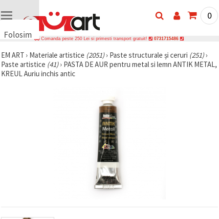
0
Folosim
Comanda peste 250 Lei si primesti transport gratuit!
0731715486
cookie-
EM ART
›
Materiale artistice
(2051)
›
Paste structurale și ceruri
(251)
›
uri
Paste artistice
(41)
›
PASTA DE AUR pentru metal si lemn ANTIK METAL,
🍪 Folosim
KREUL Auriu inchis antic
cookie-uri
și
tehnologii
similare
pentru a
asigura
funcționarea
corectă a
site-ului,
pentru a vă
îmbunătăți
experiența
și, cu
acordul
dumneavoastră,
pentru a
analiza
traficul și a
afișa