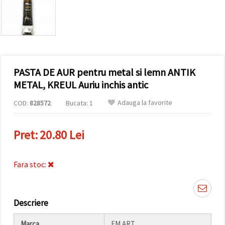
conținut și
reclame
mai
relevante,
inclusiv cu
ajutorul
partenerilor
noștri de
PASTA DE AUR pentru metal si lemn ANTIK
analiză și
marketing.
METAL, KREUL Auriu inchis antic
Puteți fi de
acord să
Adauga la favorite
COD:
828572
Bucata: 1
utilizați
toate
cookie -
Pret:
20.80 Lei
urile făcând
clic pe
"acceptati
toate!" Sau
Fara stoc:
să vă
indicați
preferințele
în setări
selectând
Descriere
un tip de
cookie -uri
dat și
Marca
EM ART