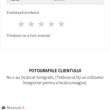
făcând clic
pe butonul
"Salvați"
Evaluează produsul:
1 stea
2 stele
3 stele
4 stele
5 stele
Аcceptati
toate!
Produsul nu a fost evaluat.
Setări
FOTOGRAFIILE CLIENTULUI
Nu s-au încărcat fotografii, (Trebuie să fiți un utilizator
înregistrat pentru a încărca imagini).
Recenzii:
0