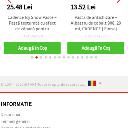
25.48 Lei
13.52 Lei
Cadence Icy Snow Paste –
Pastă de antichizare –
Pastă texturată cu efect
Albastru de cobalt 908, 20
de zăpadă pentru
ml, CADENCE | Finisaj
embosare și craft, albă,
patină vintage pentru
COD: 842820
COD: 842530
150 ml | Uscare rapidă,
hobby & craft, mobilier și
ușor de aplicat | DIY iarnă
artă decorativă, formulă
Adaugă în Coş
Adaugă în Coş
& Crăciun, mixed media,
ușor de aplicat
scrapbooking, proiecte cu
șabloane
© 2004 - 2026 EM ART Toate drepturile rezervate..
INFORMATIE
Despre noi
Termeni generali