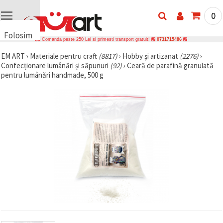
0
Folosim
Comanda peste 250 Lei si primesti transport gratuit!
0731715486
cookie-
EM ART
›
Materiale pentru craft
(8817)
›
Hobby și artizanat
(2276)
›
uri
Confecționare lumânări și săpunuri
(92)
›
Ceară de parafină granulată
🍪 Folosim
pentru lumânări handmade, 500 g
cookie-uri
și
tehnologii
similare
pentru a
asigura
funcționarea
corectă a
site-ului,
pentru a vă
îmbunătăți
experiența
și, cu
acordul
dumneavoastră,
pentru a
analiza
traficul și a
afișa