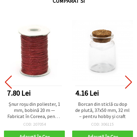
CUMPARAT SI
7.80 Lei
4.16 Lei
Șnur roșu din poliester, 1
Borcan din sticlă cu dop
mm, bobină 20 m —
de plută, 37x50 mm, 32 ml
Fabricat în Coreea, pentru
– pentru hobby și craft
bijuterii, mărgelit,
COD: 207054
COD: 306115
macrame și proiecte DIY &
hobby
Adaugă în Coş
Adaugă în Coş