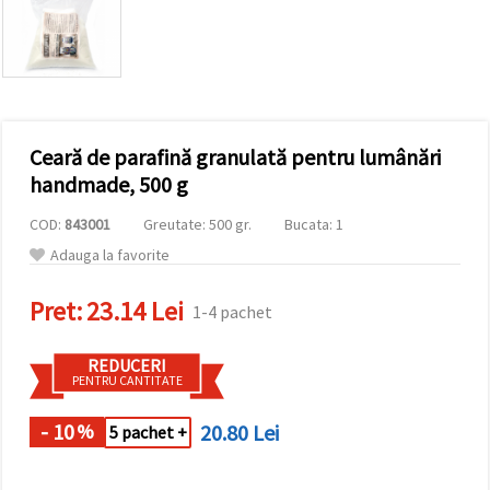
conținut și
reclame
mai
relevante,
inclusiv cu
ajutorul
partenerilor
noștri de
Ceară de parafină granulată pentru lumânări
analiză și
marketing.
handmade, 500 g
Puteți fi de
acord să
COD:
843001
Greutate: 500 gr.
Bucata: 1
utilizați
toate
Adauga la favorite
cookie -
urile făcând
Pret:
23.14 Lei
clic pe
1-4 pachet
"acceptati
toate!" Sau
să vă
REDUCERI
indicați
PENTRU CANTITATE
preferințele
în setări
selectând
- 10
20.80 Lei
%
5 pachet +
un tip de
cookie -uri
dat și