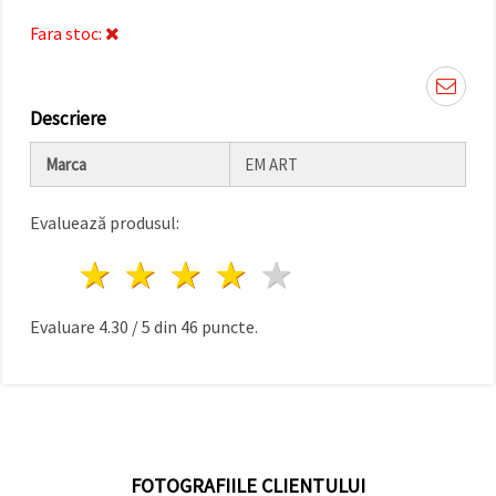
făcând clic
pe butonul
Fara stoc:
"Salvați"
Аcceptati
Descriere
toate!
Marca
EM ART
Setări
Evaluează produsul:
1 stea
2 stele
3 stele
4 stele
5 stele
Evaluare
4.30
/
5
din
46
puncte.
FOTOGRAFIILE CLIENTULUI