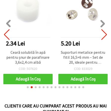
2.34 Lei
5.20 Lei
Ceară solubilă în apă
Suporturi metalice pentru
pentru șnur de parafinare
fitil 16,5×6 mm – Set de
3,6x2,4 cm albă
20, ideale pentru
confecționarea
COD: 507620
COD: 833029
lumânărilor sigure și
profesionale
Adaugă în Coş
Adaugă în Coş
CLIENTII CARE AU CUMPARAT ACEST PRODUS AU MAI