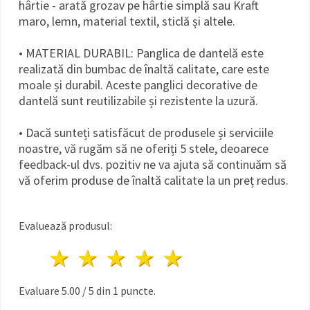
hârtie - arată grozav pe hârtie simplă sau Kraft
maro, lemn, material textil, sticlă și altele.
• MATERIAL DURABIL: Panglica de dantelă este
realizată din bumbac de înaltă calitate, care este
moale și durabil. Aceste panglici decorative de
dantelă sunt reutilizabile și rezistente la uzură.
• Dacă sunteți satisfăcut de produsele și serviciile
noastre, vă rugăm să ne oferiți 5 stele, deoarece
feedback-ul dvs. pozitiv ne va ajuta să continuăm să
vă oferim produse de înaltă calitate la un preț redus.
Evaluează produsul:
1 stea
2 stele
3 stele
4 stele
5 stele
Evaluare
5.00
/
5
din
1
puncte.