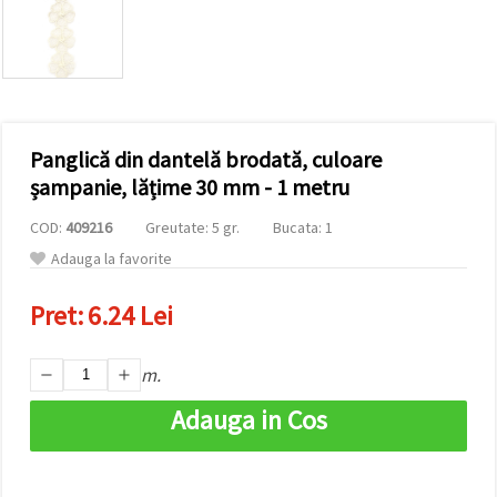
conținut și
reclame
mai
relevante,
inclusiv cu
ajutorul
partenerilor
noștri de
Panglică din dantelă brodată, culoare
analiză și
marketing.
șampanie, lățime 30 mm - 1 metru
Puteți fi de
acord să
COD:
409216
Greutate: 5 gr.
Bucata: 1
utilizați
toate
Adauga la favorite
cookie -
urile făcând
Pret:
6.24 Lei
clic pe
"acceptati
toate!" Sau
să vă
m.
indicați
preferințele
Adauga in Cos
în setări
selectând
un tip de
cookie -uri
dat și