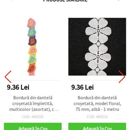
9.36 Lei
9.36 Lei
Bordură din dantelă
Bordură din dantelă
croșetată împletită,
croșetată, model floral,
multicolor (asortat), cu
75 mm, albă - 1 metru
model de frunze, 25 mm –
COD: 409258
COD: 409231
1 metru
Adaugă în Coş
Adaugă în Coş