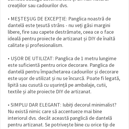
creațiilor sau cadourilor dvs.
• MEȘTEȘUG DE EXCEPȚIE: Panglica noastră de
dantelă este țesută strâns - nu veți găsi margini
libere, fire sau capete destrămate, ceea ce o face
ideală pentru proiecte de artizanat și DIY de înaltă
calitate și profesionalism.
• UȘOR DE UTILIZAT: Panglica de 1 metru lungime
este suficientă pentru orice decorare. Panglica de
dantelă pentru împachetarea cadourilor și decorare
este ușor de utilizat și nu se încurcă. Poate fi legată,
lipită sau cusută cu ușurință pe ambalaje, cutii,
textile și alte proiecte DIY de artizanat.
• SIMPLU DAR ELEGANT: Iubiți decorul minimalist?
Nu există nimic care să accentueze mai bine
interiorul dvs. decât această panglică de dantelă
pentru artizanat. Se potrivește bine cu orice tip de