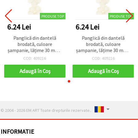
PRODUSE TOP
PRODUSE TOP
6.24 Lei
6.24 Lei
Panglică din dantelă
Panglică din dantelă
brodată, culoare
brodată, culoare
șampanie, lățime 30 mm -
șampanie, lățime 30 mm -
1 metru
1 metru
COD: 409216
COD: 409216
Adaugă în Coş
Adaugă în Coş
© 2004 - 2026 EM ART Toate drepturile rezervate..
INFORMATIE