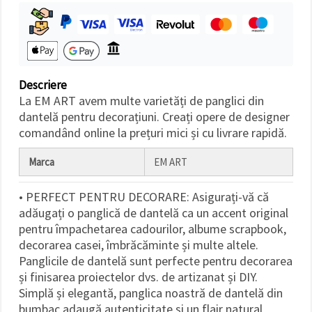
făcând clic
pe butonul
"Salvați"
Аcceptati
toate!
Descriere
La EM ART avem multe varietăți de panglici din
Setări
dantelă pentru decorațiuni. Creați opere de designer
comandând online la prețuri mici și cu livrare rapidă.
Marca
EM ART
• PERFECT PENTRU DECORARE: Asigurați-vă că
adăugați o panglică de dantelă ca un accent original
pentru împachetarea cadourilor, albume scrapbook,
decorarea casei, îmbrăcăminte și multe altele.
Panglicile de dantelă sunt perfecte pentru decorarea
și finisarea proiectelor dvs. de artizanat și DIY.
Simplă și elegantă, panglica noastră de dantelă din
bumbac adaugă autenticitate și un flair natural