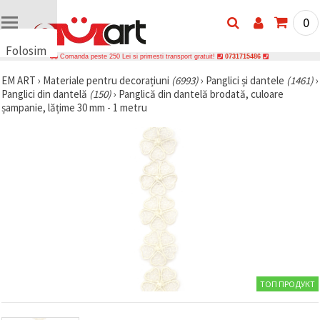
0
Folosim
Comanda peste 250 Lei si primesti transport gratuit!
0731715486
cookie-
EM ART
›
Materiale pentru decorațiuni
(6993)
›
Panglici și dantele
(1461)
›
uri
Panglici din dantelă
(150)
›
Panglică din dantelă brodată, culoare
🍪 Folosim
șampanie, lățime 30 mm - 1 metru
cookie-uri
și
tehnologii
similare
pentru a
asigura
funcționarea
corectă a
site-ului,
pentru a vă
îmbunătăți
experiența
și, cu
acordul
dumneavoastră,
ТОП ПРОДУКТ
pentru a
analiza
traficul și a
afișa