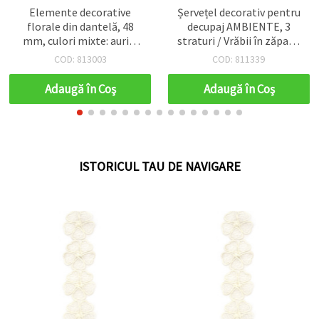
Elemente decorative
Șervețel decorativ pentru
florale din dantelă, 48
decupaj AMBIENTE, 3
mm, culori mixte: auriu,
straturi / Vrăbii în zăpadă
argintiu, roz - 5 bucăți
/ 33 x 33 cm - 1 bucată
COD: 813003
COD: 811339
Adaugă în Coş
Adaugă în Coş
ISTORICUL TAU DE NAVIGARE