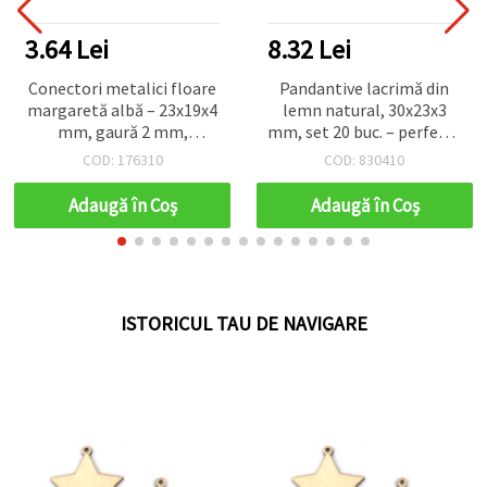
3.64 Lei
8.32 Lei
Conectori metalici floare
Pandantive lacrimă din
margaretă albă – 23x19x4
lemn natural, 30x23x3
mm, gaură 2 mm,
mm, set 20 buc. – perfecte
elemente de legătură
pentru bijuterii
COD: 176310
COD: 830410
pentru bijuterii handmade
handmade, hobby creativ
(brățări, coliere și cercei),
și decorațiuni DIY
Adaugă în Coş
Adaugă în Coş
set 2 buc.
ISTORICUL TAU DE NAVIGARE