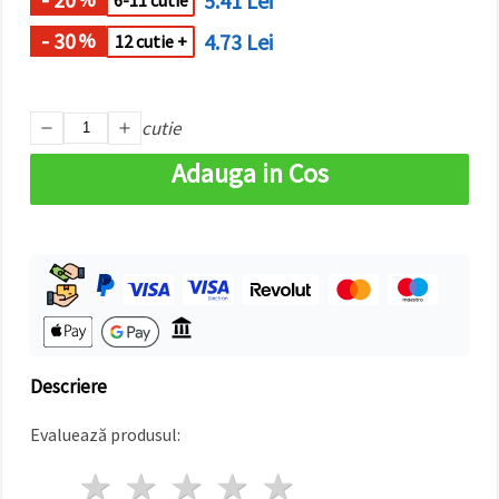
5.41 Lei
6-11 cutie
făcând clic
pe butonul
- 30
4.73 Lei
%
12 cutie +
"Salvați"
Аcceptati
cutie
toate!
Adauga in Cos
Setări
Descriere
Evaluează produsul:
1 stea
2 stele
3 stele
4 stele
5 stele