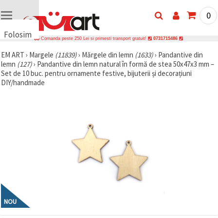
0
Folosim
Comanda peste 250 Lei si primesti transport gratuit!
0731715486
cookie-
EM ART
›
Margele
(11839)
›
Mărgele din lemn
(1633)
›
Pandantive din
uri
lemn
(127)
›
Pandantive din lemn natural în formă de stea 50x47x3 mm –
🍪 Folosim
Set de 10 buc. pentru ornamente festive, bijuterii și decorațiuni
cookie-uri
DIY/handmade
și
tehnologii
similare
pentru a
asigura
funcționarea
corectă a
site-ului,
pentru a vă
îmbunătăți
experiența
și, cu
acordul
dumneavoastră,
pentru a
NOU
analiza
traficul și a
afișa