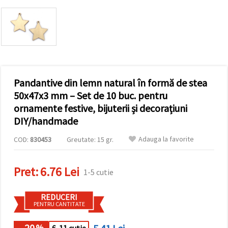
conținut și
reclame
mai
relevante,
inclusiv cu
ajutorul
partenerilor
noștri de
analiză și
Pandantive din lemn natural în formă de stea
marketing.
Puteți fi de
50x47x3 mm – Set de 10 buc. pentru
acord să
ornamente festive, bijuterii și decorațiuni
utilizați
toate
DIY/handmade
cookie -
urile făcând
Adauga la favorite
COD:
830453
Greutate: 15 gr.
clic pe
"acceptati
toate!" Sau
să vă
Pret:
6.76 Lei
1-5 cutie
indicați
preferințele
în setări
REDUCERI
selectând
PENTRU CANTITATE
un tip de
cookie -uri
dat și
- 20
%