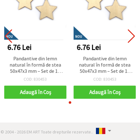
NOU
NOU
6.76 Lei
6.76 Lei
Pandantive din lemn
Pandantive din lemn
natural în formă de stea
natural în formă de stea
50x47x3 mm – Set de 10
50x47x3 mm – Set de 10
buc. pentru ornamente
buc. pentru ornamente
COD: 830453
COD: 830453
festive, bijuterii și
festive, bijuterii și
decorațiuni DIY/handmade
decorațiuni DIY/handmade
Adaugă în Coş
Adaugă în Coş
© 2004 - 2026 EM ART Toate drepturile rezervate..