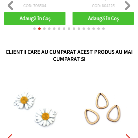
pentru decorațiuni DIY,
COD: 706504
COD: 804225
50x55x2 mm
Adaugă în Coş
Adaugă în Coş
CLIENTII CARE AU CUMPARAT ACEST PRODUS AU MAI
CUMPARAT SI