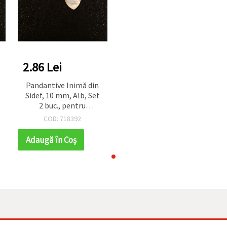
2.86 Lei
Pandantive Inimă din
Sidef, 10 mm, Alb, Set
2 buc., pentru
confecționare bijuterii
COD: 718392
handmade, DIY, coliere
și cercei
Adaugă în Coş