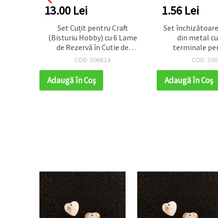
13.00 Lei
1.56 Lei
n lemn,
Set Cuțit pentru Craft
Set închizătoare
ular,
(Bisturiu Hobby) cu 6 Lame
din metal c
căți
de Rezervă în Cutie de
terminale pe
Depozitare
rotund 12x5 mm 
COD: 506824
COD: 506
mm, culoare b
Adaugă în Coş
Adaugă în Coş