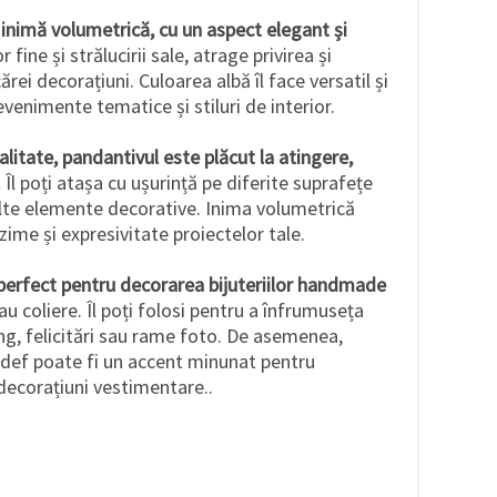
inimă volumetrică, cu un aspect elegant și
 fine și strălucirii sale, atrage privirea și
ei decorațiuni. Culoarea albă îl face versatil și
evenimente tematice și stiluri de interior.
alitate, pandantivul este plăcut la atingere,
.
Îl poți atașa cu ușurință pe diferite suprafețe
alte elemente decorative. Inima volumetrică
ime și expresivitate proiectelor tale.
perfect pentru decorarea bijuteriilor handmade
au coliere. Îl poți folosi pentru a înfrumuseța
g, felicitări sau rame foto. De asemenea,
idef poate fi un accent minunat pentru
decorațiuni vestimentare..