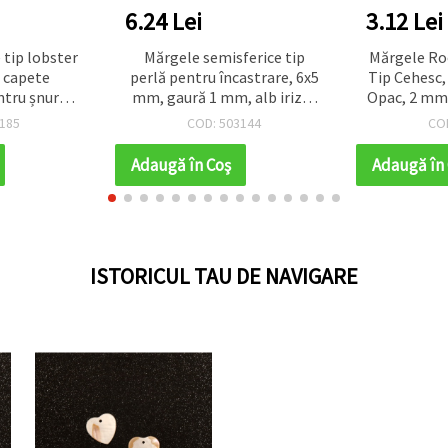
6.24 Lei
3.12 Lei
 tip lobster
Mărgele semisferice tip
Mărgele Roc
u capete
perlă pentru încastrare, 6x5
Tip Cehesc,
ntru șnur
mm, gaură 1 mm, alb irizat
Opac, 2 mm,
și lanț 50x4
(Rainbow), materiale DIY
185
COD: 503144
CO
ronz antic
pentru craft și decorațiuni -
50 buc.
Adaugă în Coş
Adaugă în
ISTORICUL TAU DE NAVIGARE