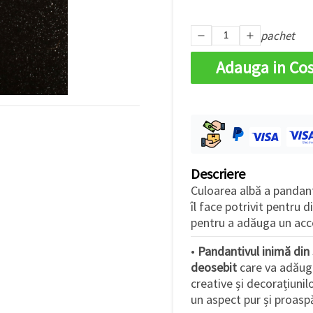
pachet
Adauga in Co
Descriere
Culoarea albă a pandant
îl face potrivit pentru
pentru a adăuga un acce
•
Pandantivul inimă din
deosebit
care va adăuga
creative și decorațiunilo
un aspect pur și proasp