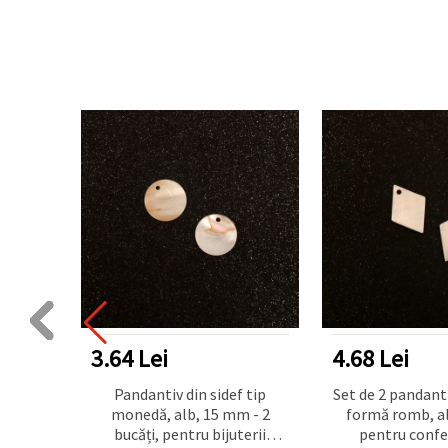
DUSE TOP
3.64 Lei
4.68 Lei
sidef,
Pandantiv din sidef tip
Set de 2 pandanti
bucăți,
monedă, alb, 15 mm - 2
formă romb, a
are
bucăți, pentru bijuterii
pentru confe