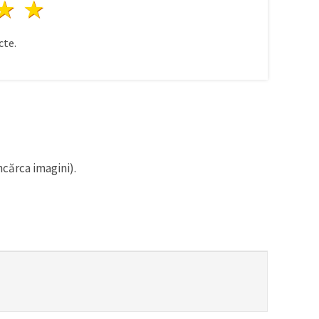
ele
3 stele
4 stele
5 stele
te.
ncărca imagini).