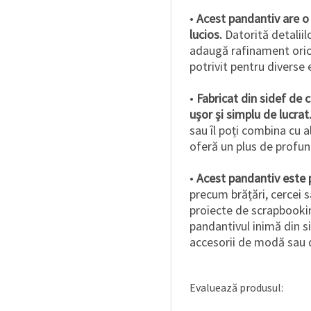
•
Acest pandantiv are o 
lucios.
Datorită detaliilor
adaugă rafinament oricăr
potrivit pentru diverse 
•
Fabricat din sidef de c
ușor și simplu de lucrat
sau îl poți combina cu 
oferă un plus de profunz
•
Acest pandantiv este 
precum brățări, cercei s
proiecte de scrapbookin
pandantivul inimă din s
accesorii de modă sau 
Evaluează produsul: