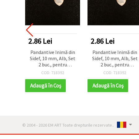
2.86 Lei
2.86 Lei
Pandantive Inimă din
Pandantive Inimă din
Sidef, 10 mm, Alb, Set
Sidef, 10 mm, Alb, Set
2 buc., pentru
2 buc., pentru
confecționare bijuterii
confecționare bijuterii
COD: 718392
COD: 718392
handmade, DIY, coliere
handmade, DIY, coliere
și cercei
și cercei
Adaugă în Coş
Adaugă în Coş
© 2004 - 2026 EM ART Toate drepturile rezervate..