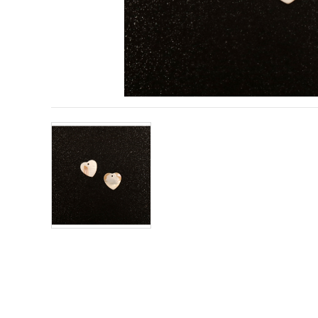
conținut și
reclame
mai
relevante,
inclusiv cu
ajutorul
partenerilor
noștri de
analiză și
marketing.
Puteți fi de
acord să
utilizați
toate
cookie -
urile făcând
clic pe
"acceptati
toate!" Sau
să vă
indicați
preferințele
în setări
selectând
un tip de
cookie -uri
dat și