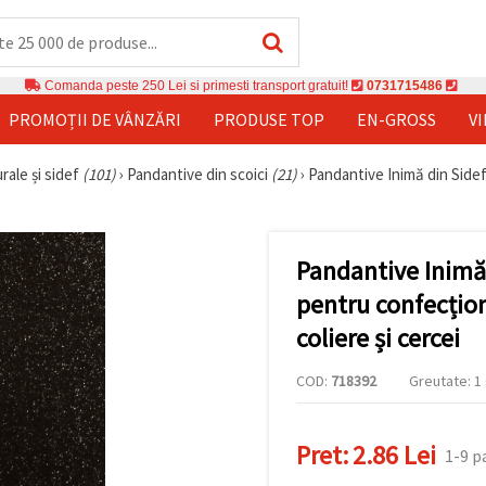
Comanda peste 250 Lei si primesti transport gratuit!
0731715486
PROMOȚII DE VÂNZĂRI
PRODUSE TOP
EN-GROSS
V
rale și sidef
(101)
›
Pandantive din scoici
(21)
›
Pandantive Inimă din Sidef,
Pandantive Inimă 
pentru confecțion
coliere și cercei
COD:
718392
Greutate: 1 
Pret:
2.86 Lei
1-9 p