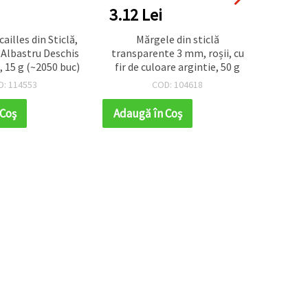
3.12 Lei
3.64
ailles din Sticlă,
Mărgele din sticlă
Panda
 Albastru Deschis
transparente 3 mm, roșii, cu
alb, 1
 15 g (~2050 buc)
fir de culoare argintie, 50 g
pe
bijut
D: 114553
COD: 104618
 Coş
Adaugă în Coş
Adaug