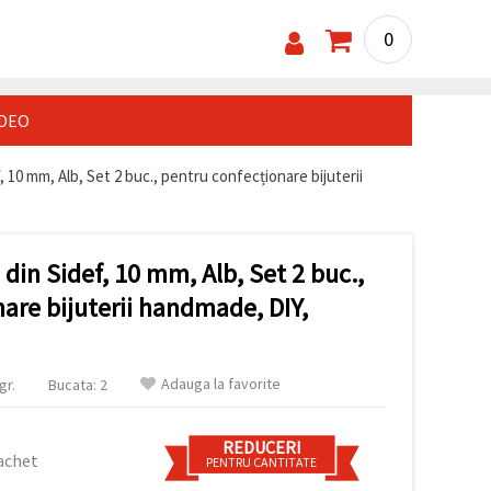
0
IDEO
 10 mm, Alb, Set 2 buc., pentru confecționare bijuterii
din Sidef, 10 mm, Alb, Set 2 buc.,
are bijuterii handmade, DIY,
Adauga la favorite
gr.
Bucata: 2
REDUCERI
achet
PENTRU CANTITATE