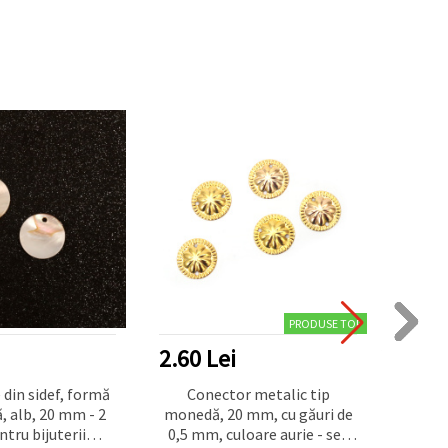
PRODUSE TOP
2.60 Lei
4.68
din sidef, formă
Conector metalic tip
Pan
 alb, 20 mm - 2
monedă, 20 mm, cu găuri de
formă
ntru bijuterii
0,5 mm, culoare aurie - set