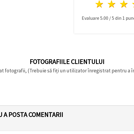
1 stea
2 st
Evaluare
5.00
/
5
din
1
punc
FOTOGRAFIILE CLIENTULUI
t fotografii, (Trebuie să fiți un utilizator înregistrat pentru a î
U A POSTA COMENTARII