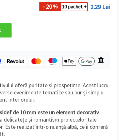
- 20
2.29 Lei
%
10 pachet +
s
ivului oferă puritate și prospețime. Acest lucru
 diverse evenimente tematice sau pur și simplu
nt interiorului.
 sidef de 10 mm este un element decorativ
 delicatețe și romantism proiectelor tale
r. Este realizat într-o nuanță albă, ce îi conferă
ăt.