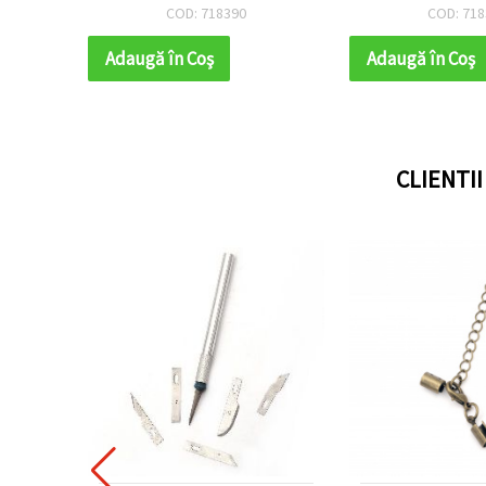
dmade,
handmade/DIY și decor acasă
bijuterii, DIY, col
COD: 718390
COD: 718
i
Adaugă în Coş
Adaugă în Coş
CLIENTI