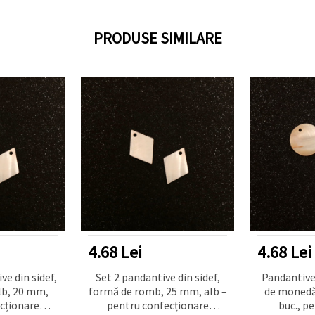
PRODUSE SIMILARE
4.68 Lei
4.68 Lei
ve din sidef,
Set 2 pandantive din sidef,
Pandantive 
lb, 20 mm,
formă de romb, 25 mm, alb –
de monedă,
cționare
pentru confecționare
buc., pe