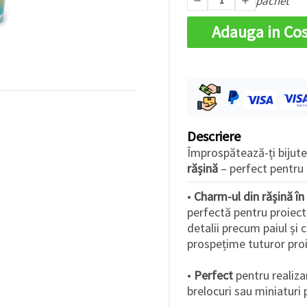
pachet
Adauga in Co
Descriere
Împrospătează-ți bijuter
rășină
– perfect pentru 
•
Charm-ul din rășină în
perfectă pentru proiecte 
detalii precum paiul și
prospețime tuturor proi
•
Perfect
pentru realiza
brelocuri sau miniaturi