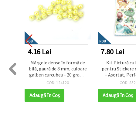
NOU
NOU
4.16 Lei
7.80 Lei
artisor
Mărgele dense în formă de
Kit Pictură c
rgele
bilă, gaură de 8 mm, culoare
pentru Stickere 
bucăți
galben curcubeu - 20 grame
– Asortat, Per
~78 bucăți
Copii, Joacă C
COD: 124120
COD: 852
Activități de L
SCC20
Adaugă în Coş
Adaugă în Coş