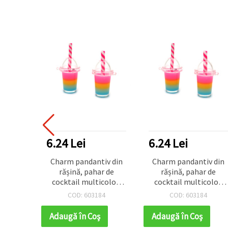
6.24 Lei
6.24 Lei
Charm pandantiv din
Charm pandantiv din
rășină, pahar de
rășină, pahar de
cocktail multicolor,
cocktail multicolor,
15x28x13 mm, orificiu
15x28x13 mm, orificiu
COD: 603184
COD: 603184
1 mm - 2 buc.
1 mm - 2 buc.
Adaugă în Coş
Adaugă în Coş