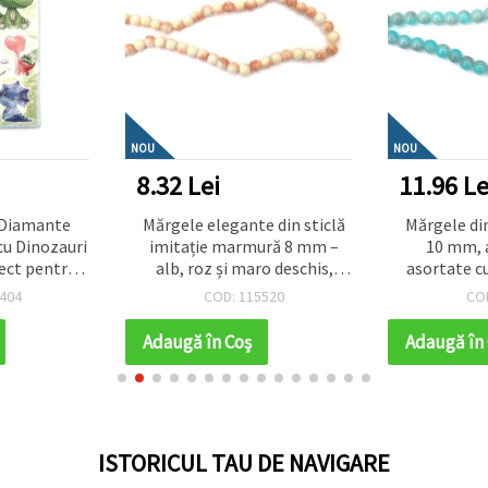
NOU
NOU
8.32 Lei
11.96 Le
u Diamante
Mărgele elegante din sticlă
Mărgele din
cu Dinozauri
imitație marmură 8 mm –
10 mm, a
fect pentru
alb, roz și maro deschis,
asortate cu
reativă și
gaură 1 mm, șirag ~105 buc –
efect AB, g
404
COD: 115520
CO
ucru Manual
perfecte pentru bijuterii în
~85 buc – 
1
tonuri suave
bijuterii 
Adaugă în Coş
Adaugă în
creații ha
ISTORICUL TAU DE NAVIGARE