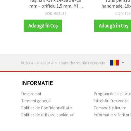
: 1 mm
mm – orificiu 1,5 mm, MIX,
handmade, 19
set de 5 pentru bijuterii
gaură 2,5 mm, 
COD: 603138
COD: 123
handmade, brelocuri și
(~130 bu
proiecte DIY creative
Adaugă în Coş
Adaugă în Coş
© 2004 - 2026 EM ART Toate drepturile rezervate..
INFORMATIE
Despre noi
Program de loialitat
Termeni generali
întrebări frecvente
Politica de Confidențialitate
Comandă și livrare
Politica de utilizare cookie-uri
Informatie referitor