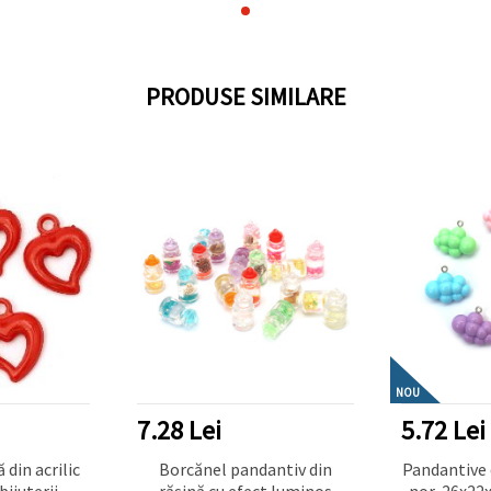
PRODUSE SIMILARE
NOU
7.28 Lei
5.72 Lei
din acrilic
Borcănel pandantiv din
Pandantive 
bijuterii
rășină cu efect luminos
nor, 26x22x