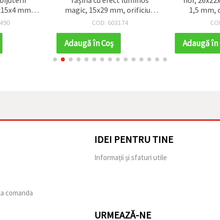
x15x4 mm,
magic, 15x29 mm, orificiu 2
1,5 mm, c
roșu, 50 g
mm, culori mixte – 5 bucăți –
(MIX), se
490
COD: 603174
CO
c.)
ideal pentru bijuterii,
bijuterii 
brelocuri și proiecte DIY
drăguț
Adaugă în Coş
Adaugă în
creative
DIY
IDEI PENTRU TINE
e
Informații și sfaturi utile
 la comanda
URMEAZĂ-NE