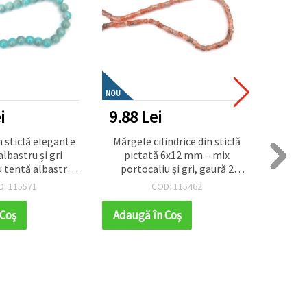
NOU
NOU
i
9.88 Lei
8.32
 sticlă elegante
Mărgele cilindrice din sticlă
Șnur 
lbastru și gri
pictată 6x12 mm – mix
mm 
 tentă albastră,
portocaliu și gri, gaură 2
decor
aură 1 mm, șirag
mm, șirag ~65 buc – perfecte
craft
D: 115571
COD: 115462
perfecte pentru
pentru bijuterii moderne și
strălucitoare și
creații handmade unice
 Coş
Adaugă în Coş
Adaug
ndmade artistice