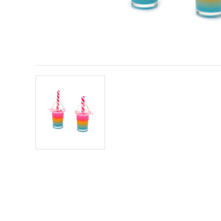
conținut și
reclame
mai
relevante,
inclusiv cu
ajutorul
partenerilor
noștri de
analiză și
marketing.
Puteți fi de
acord să
utilizați
toate
cookie -
urile făcând
clic pe
"acceptati
toate!" Sau
să vă
indicați
preferințele
în setări
selectând
un tip de
cookie -uri
dat și