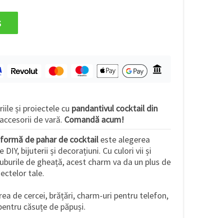
s
iile și proiectele cu
pandantivul cocktail din
accesorii de vară.
Comandă acum!
 formă de pahar de cocktail
este alegerea
DIY, bijuterii și decorațiuni. Cu culori vii și
 cuburile de gheață, acest charm va da un plus de
ectelor tale.
rea de cercei, brățări, charm-uri pentru telefon,
 pentru căsuțe de păpuși.