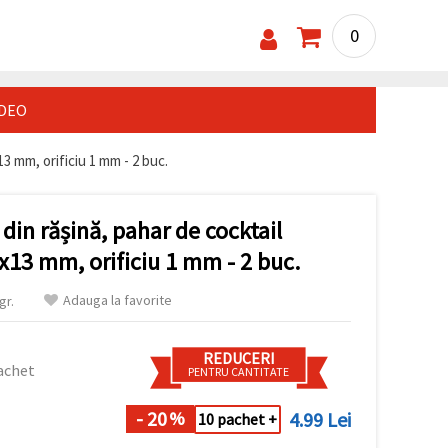
0
IDEO
3 mm, orificiu 1 mm - 2 buc.
in rășină, pahar de cocktail
x13 mm, orificiu 1 mm - 2 buc.
Adauga la favorite
gr.
REDUCERI
achet
PENTRU CANTITATE
- 20
4.99 Lei
%
10 pachet +