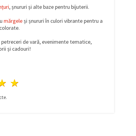
nțuri
, șnururi și alte baze pentru bijuterii.
u
mărgele
și șnururi în culori vibrante pentru a
 colorate.
 petreceri de vară, evenimente tematice,
ii și cadouri!
ele
3 stele
4 stele
5 stele
te.