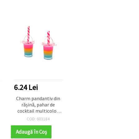
6.24 Lei
Charm pandantiv din
rășină, pahar de
cocktail multicolor,
15x28x13 mm, orificiu
COD: 603184
1 mm - 2 buc.
Adaugă în Coş