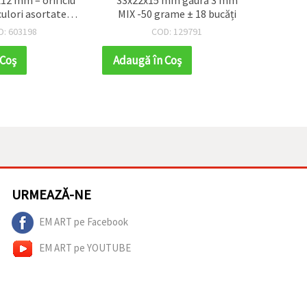
ulori asortate
MIX -50 grame ± 18 bucăți
12x19x
t 5 buc., pentru
culori
D: 603198
COD: 129791
de vis, accesorii
5, pent
e și proiecte
acc
 Coş
Adaugă în Coş
Adaug
/handmade
pr
URMEAZĂ-NE
EM ART pe Facebook
EM ART pe YOUTUBE