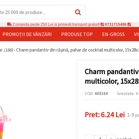
Comanda peste 250 Lei si primesti transport gratuit!
0731715486
PROMOȚII DE VÂNZĂRI
PRODUSE TOP
EN-GROSS
V
ve
(188)
›
Charm pandantiv din rășină, pahar de cocktail multicolor, 15x28x1
Charm pandantiv d
multicolor, 15x28
COD:
603184
Greutate: 4 
Pret:
6.24 Lei
1-9 p