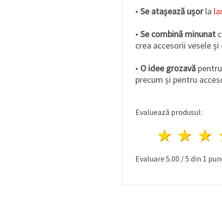
•
Se atașează ușor
la
la
•
Se combină minunat
c
crea accesorii vesele și
•
O idee grozavă
pentru
precum și pentru accesor
Evaluează produsul:
1 stea
2 st
Evaluare
5.00
/
5
din
1
punc