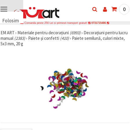
0
Folosim
Comanda peste 250 Lei si primesti transport gratuit!
0731715486
cookie-
EM ART
›
Materiale pentru decorațiuni
(6993)
›
Decorațiuni pentru lucru
uri
manual
(2383)
›
Paiete și confetti
(410)
›
Paiete semilună, culori mixte,
🍪 Folosim
5x3 mm, 20 g
cookie-uri
și
tehnologii
similare
pentru a
asigura
funcționarea
corectă a
site-ului,
pentru a vă
îmbunătăți
experiența
și, cu
acordul
dumneavoastră,
pentru a
analiza
traficul și a
afișa