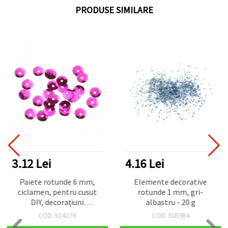
PRODUSE SIMILARE
3.12 Lei
4.16 Lei
Paiete rotunde 6 mm,
Elemente decorative
ciclamen, pentru cusut
rotunde 1 mm, gri-
DIY, decorațiuni
albastru - 20 g
handmade, nuntă,
COD: 514176
COD: 505984
scrapbooking, 20 g