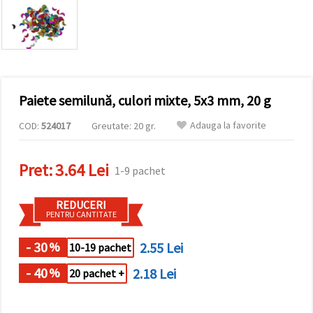
conținut și
reclame
mai
relevante,
inclusiv cu
ajutorul
partenerilor
noștri de
Paiete semilună, culori mixte, 5x3 mm, 20 g
analiză și
marketing.
Adauga la favorite
COD:
524017
Greutate: 20 gr.
Puteți fi de
acord să
utilizați
toate
Pret:
3.64 Lei
1-9 pachet
cookie -
urile făcând
clic pe
REDUCERI
"acceptati
PENTRU CANTITATE
toate!" Sau
să vă
indicați
- 30
2.55 Lei
%
10-19 pachet
preferințele
în setări
- 40
2.18 Lei
%
20 pachet +
selectând
un tip de
cookie -uri
dat și