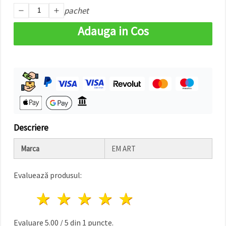
făcând clic
pachet
pe butonul
"Salvați"
Adauga in Cos
Аcceptati
toate!
Setări
Descriere
Marca
EM ART
Evaluează produsul:
1 stea
2 stele
3 stele
4 stele
5 stele
Evaluare
5.00
/
5
din
1
puncte.