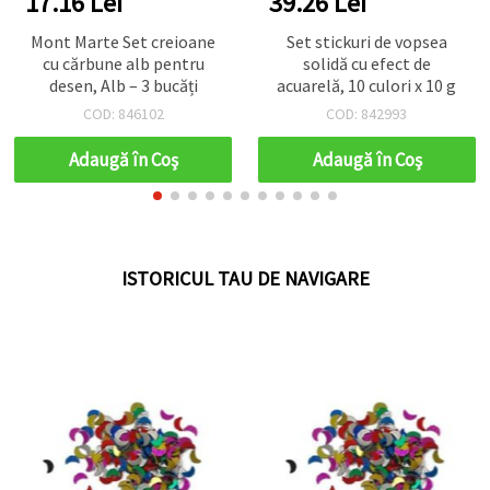
17.16 Lei
39.26 Lei
Mont Marte Set creioane
Set stickuri de vopsea
cu cărbune alb pentru
solidă cu efect de
desen, Alb – 3 bucăți
acuarelă, 10 culori x 10 g
COD: 846102
COD: 842993
Adaugă în Coş
Adaugă în Coş
ISTORICUL TAU DE NAVIGARE