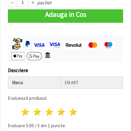
pachet
făcând clic
pe butonul
"Salvați"
Adauga in Cos
Аcceptati
toate!
Setări
Descriere
Marca
EM ART
Evaluează produsul:
1 stea
2 stele
3 stele
4 stele
5 stele
Evaluare
5.00
/
5
din
1
puncte.