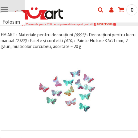
0
Folosim
Comanda peste 250 Lei si primesti transport gratuit!
0731715486
cookie-
EM ART
›
Materiale pentru decorațiuni
(6993)
›
Decorațiuni pentru lucru
uri
manual
(2383)
›
Paiete și confetti
(410)
›
Paiete Fluture 37x21 mm, 2
🍪 Folosim
găuri, multicolor curcubeu, asortate – 20 g
cookie-uri
și
tehnologii
similare
pentru a
asigura
funcționarea
corectă a
site-ului,
pentru a vă
îmbunătăți
experiența
și, cu
acordul
dumneavoastră,
pentru a
analiza
traficul și a
afișa