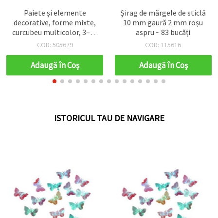
Paiete și elemente
Șirag de mărgele de sticlă
decorative, forme mixte,
10 mm gaură 2 mm roșu
curcubeu multicolor, 3–10
aspru ~ 83 bucăți
x 3–15 mm, 20 g
COD: 505679
COD: 115616
Adaugă în Coş
Adaugă în Coş
ISTORICUL TAU DE NAVIGARE