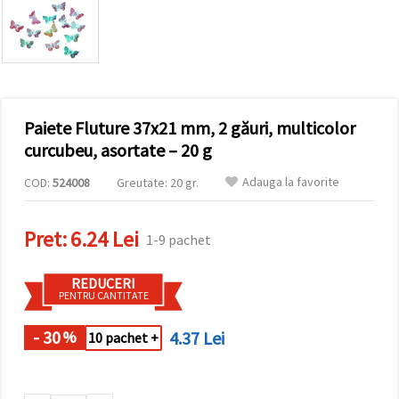
conținut și
reclame
mai
relevante,
inclusiv cu
ajutorul
partenerilor
noștri de
Paiete Fluture 37x21 mm, 2 găuri, multicolor
analiză și
marketing.
curcubeu, asortate – 20 g
Puteți fi de
acord să
Adauga la favorite
COD:
524008
Greutate: 20 gr.
utilizați
toate
cookie -
Pret:
6.24 Lei
urile făcând
1-9 pachet
clic pe
"acceptati
toate!" Sau
REDUCERI
să vă
PENTRU CANTITATE
indicați
preferințele
în setări
- 30
4.37 Lei
%
10 pachet +
selectând
un tip de
cookie -uri
dat și