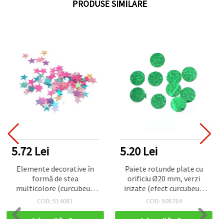
PRODUSE SIMILARE
5.72 Lei
5.20 Lei
Elemente decorative în
Paiete rotunde plate cu
formă de stea
orificiu Ø20 mm, verzi
multicolore (curcubeu),
irizate (efect curcubeu),
10 mm, 20 g
plastic, pachet 20 g –
COD: 514081
COD: 505784
pentru decorațiuni, cusut
& lucru de mână,