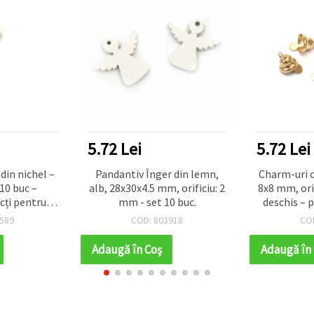
5.72 Lei
5.72 Lei
din nichel –
Pandantiv Înger din lemn,
Charm-uri c
10 buc –
alb, 28x30x4.5 mm, orificiu: 2
8x8 mm, ori
ecți pentru
mm - set 10 buc.
deschis – 
i și proiecte
589
COD: 803918
CO
Adaugă în Coş
Adaugă în