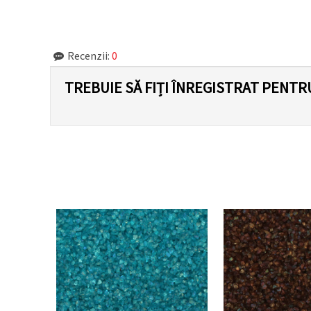
făcând clic
pe butonul
"Salvați"
Recenzii:
0
Аcceptati
toate!
TREBUIE SĂ FIȚI ÎNREGISTRAT PENTR
Setări