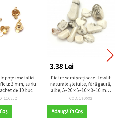
3.38 Lei
4.16
lopoței metalici,
Pietre semiprețioase Howlit
Cabo
ficiu: 2 mm, auriu
naturale șlefuite, fără gaură,
formă 
pachet de 10 buc.
albe, 5~20 x 5~10 x 3~10 mm
roșii,
– 20 g, asortate
aplicaț
D: 116352
COD: 180602
decor
fe
 Coş
Adaugă în Coş
Adaug