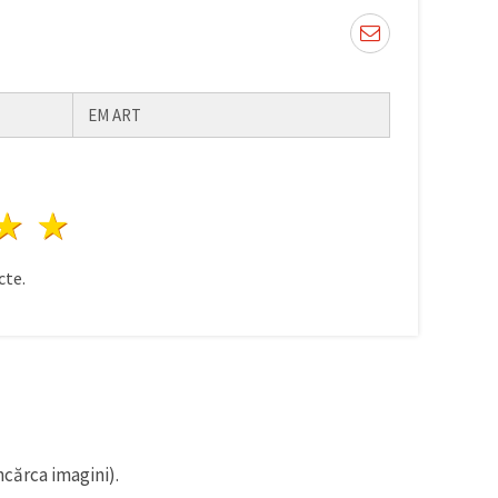
EM ART
ele
3 stele
4 stele
5 stele
te.
ncărca imagini).