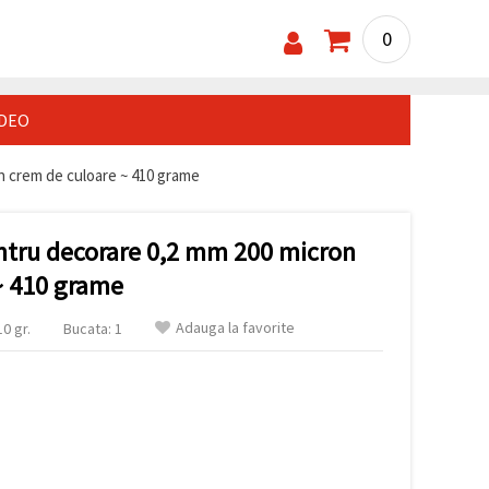
0
IDEO
on crem de culoare ~ 410 grame
entru decorare 0,2 mm 200 micron
~ 410 grame
Adauga la favorite
0 gr.
Bucata: 1