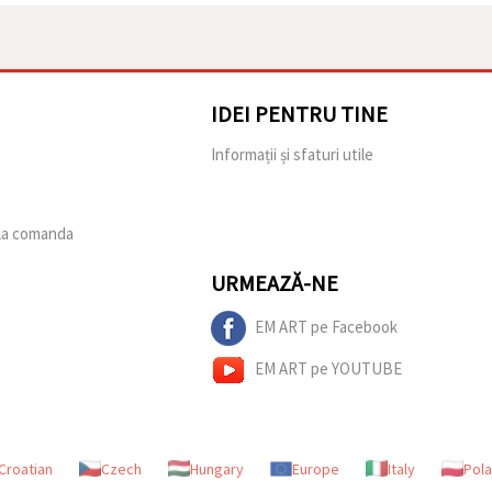
IDEI PENTRU TINE
e
Informații și sfaturi utile
 la comanda
URMEAZĂ-NE
EM ART pe Facebook
EM ART pe YOUTUBE
Croatian
Czech
Hungary
Europe
Italy
Pol