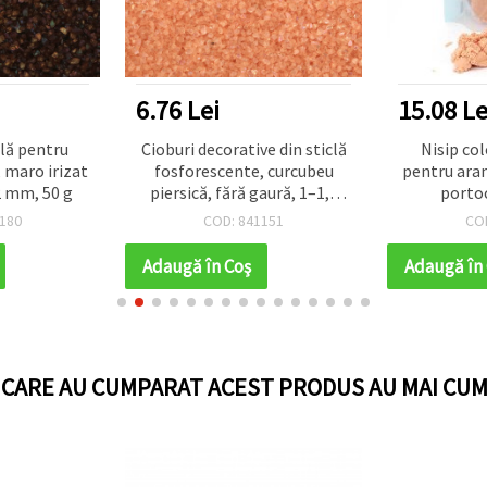
6.76 Lei
15.08 Le
clă pentru
Cioburi decorative din sticlă
Nisip co
 maro irizat
fosforescente, curcubeu
pentru aran
2 mm, 50 g
piersică, fără gaură, 1–1,5
portoc
mm – 50 g
180
COD: 841151
CO
Adaugă în Coş
Adaugă în
I CARE AU CUMPARAT ACEST PRODUS AU MAI CUM