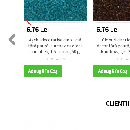
6.76 Lei
6.76 Lei
orat
Așchii decorative din sticlă
Cioburi de sti
 și
fără gaură, turcoaz cu efect
decor fără gaură,
500 g
curcubeu, 1,5–2 mm, 50 g
Rainbow, 1,5–
COD: 841176
COD: 841
Adaugă în Coş
Adaugă în Coş
CLIENTI