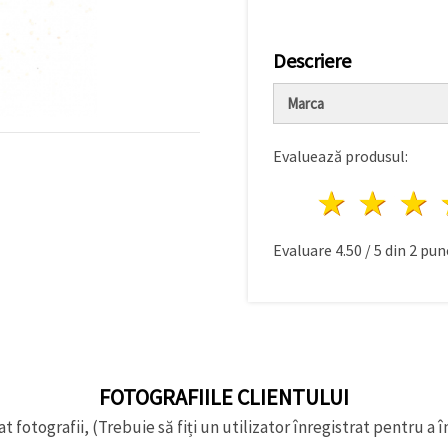
Descriere
Marca
Evaluează produsul:
1 stea
2 st
Evaluare
4.50
/
5
din
2
punc
FOTOGRAFIILE CLIENTULUI
t fotografii, (Trebuie să fiți un utilizator înregistrat pentru a î