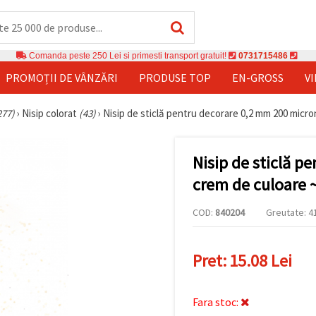
Comanda peste 250 Lei si primesti transport gratuit!
0731715486
PROMOȚII DE VÂNZĂRI
PRODUSE TOP
EN-GROSS
V
277)
›
Nisip colorat
(43)
›
Nisip de sticlă pentru decorare 0,2 mm 200 micr
Nisip de sticlă p
crem de culoare 
COD:
840204
Greutate: 41
Pret:
15.08 Lei
Fara stoc: