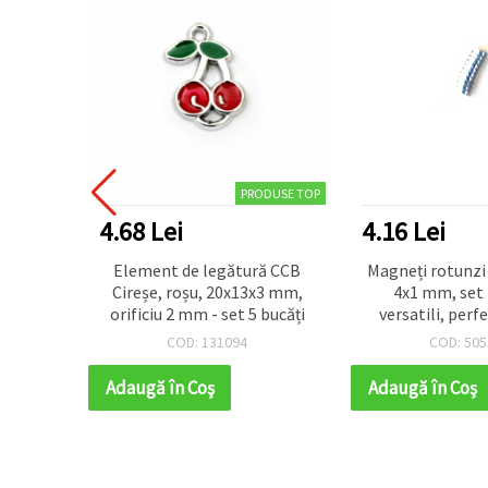
PRODUSE TOP
4.68 Lei
4.16 Lei
adezivă
Element de legătură CCB
Magneți rotunzi 
pentru
Cireșe, roșu, 20x13x3 mm,
4x1 mm, set 
orificiu 2 mm - set 5 bucăți
versatili, perf
craft, decorațiun
COD: 131094
COD: 505
DIY
Adaugă în Coş
Adaugă în Coş