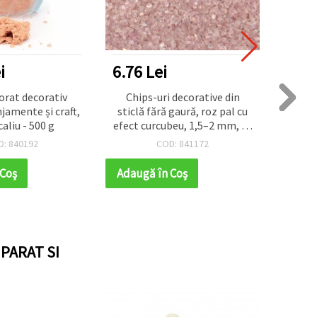
i
6.76 Lei
6.76
lorat decorativ
Chips-uri decorative din
Fulgi
jamente și craft,
sticlă fără gaură, roz pal cu
fără 
aliu - 500 g
efect curcubeu, 1,5–2 mm, 50
irizat
g
D: 840192
COD: 841172
 Coş
Adaugă în Coş
Adaug
PARAT SI