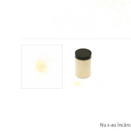
conținut și
reclame
mai
relevante,
inclusiv cu
ajutorul
partenerilor
noștri de
analiză și
marketing.
Puteți fi de
acord să
utilizați
toate
cookie -
urile făcând
clic pe
"acceptati
toate!" Sau
să vă
indicați
preferințele
în setări
selectând
un tip de
cookie -uri
Nu s-au încărca
dat și