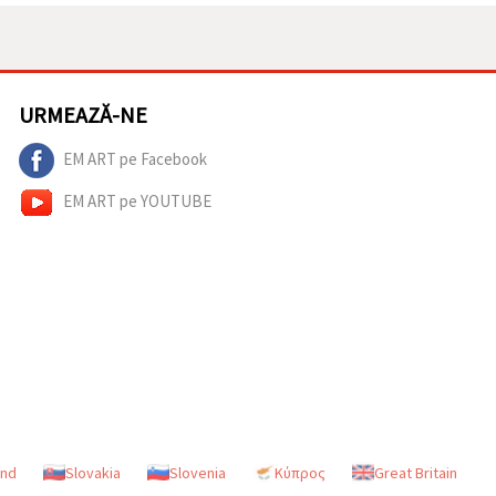
URMEAZĂ-NE
EM ART pe Facebook
EM ART pe YOUTUBE
and
Slovakia
Slovenia
Κύπρος
Great Britain