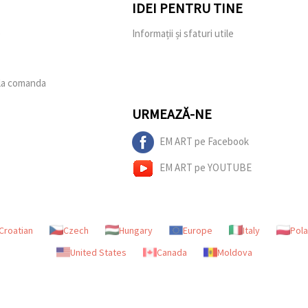
IDEI PENTRU TINE
e
Informații și sfaturi utile
 la comanda
URMEAZĂ-NE
EM ART pe Facebook
EM ART pe YOUTUBE
Croatian
Czech
Hungary
Europe
Italy
Pol
United States
Canada
Moldova