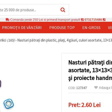
Comanda peste 250 Lei si primesti transport gratuit!
0731715486
PROMOȚII DE VÂNZĂRI
PRODUSE TOP
EN-GROSS
V
ilici
(165)
›
Nasturi pătrați din plastic, plați, 4 găuri, culori asortate, 1
Nasturi pătrați din
asortate, 13×13×
și proiecte handm
Adauga l
COD:
127347
Pret:
2.60 Lei