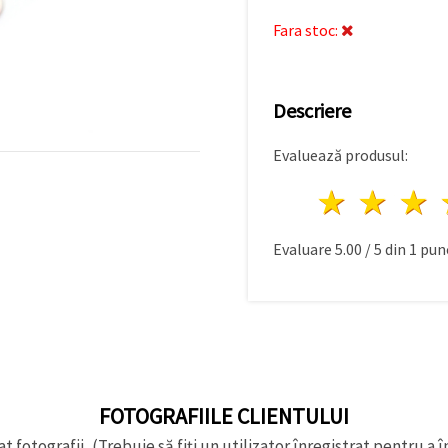
Fara stoc:
Descriere
Evaluează produsul:
1 stea
2 st
Evaluare
5.00
/
5
din
1
punc
FOTOGRAFIILE CLIENTULUI
t fotografii, (Trebuie să fiți un utilizator înregistrat pentru a î