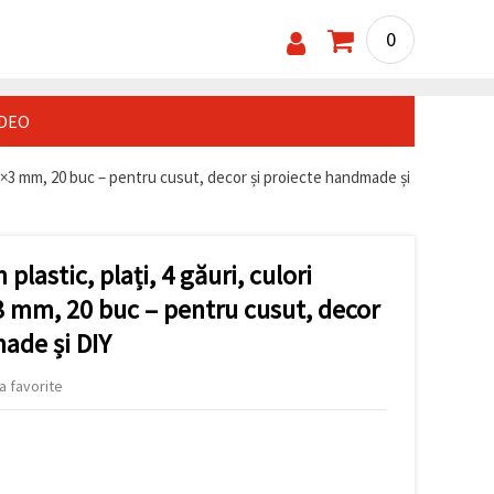
0
IDEO
3×13×3 mm, 20 buc – pentru cusut, decor și proiecte handmade și
 plastic, plați, 4 găuri, culori
3 mm, 20 buc – pentru cusut, decor
ade și DIY
a favorite