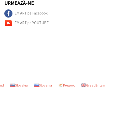
URMEAZĂ-NE
EM ART pe Facebook
EM ART pe YOUTUBE
and
Slovakia
Slovenia
Κύπρος
Great Britain