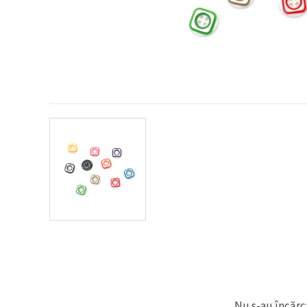
conținut și
reclame
mai
relevante,
inclusiv cu
ajutorul
partenerilor
noștri de
analiză și
marketing.
Puteți fi de
acord să
utilizați
toate
cookie -
urile făcând
clic pe
"acceptati
toate!" Sau
să vă
indicați
preferințele
în setări
selectând
un tip de
cookie -uri
dat și
Nu s-au încărca