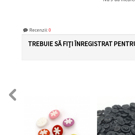
făcând clic
pe butonul
"Salvați"
Аcceptati
Recenzii:
0
toate!
TREBUIE SĂ FIȚI ÎNREGISTRAT PENTR
Setări