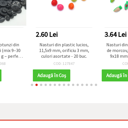
2.60 Lei
3.64 Lei
otunzi din
Nasturi din plastic lucios,
Nasturi din
i (mix 9–30
11,5x9 mm, orificiu 3 mm,
de morcov,
g – perfecți
culori asortate - 20 buc.
9x18 mm –
eparații și
368
COD: 127847
CO
, hobby &
ade
Adaugă în Coş
Adaugă în