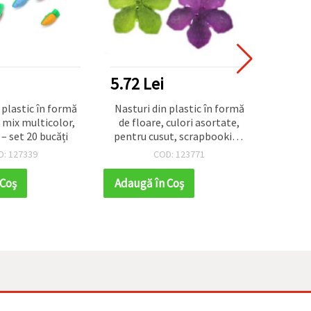
5.72 Lei
2.60
 plastic în formă
Nasturi din plastic în formă
Nastur
 mix multicolor,
de floare, culori asortate,
în f
 set 20 bucăți
pentru cusut, scrapbooking
mm, or
și proiecte DIY și handmade,
D: 127339
COD: 123771
38x7 mm - 5 buc (~20 g)
 Coş
Adaugă în Coş
Adaug