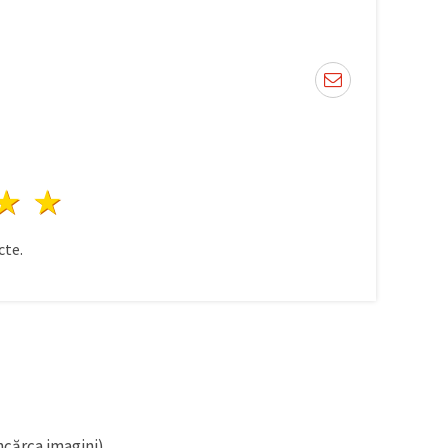
ele
3 stele
4 stele
5 stele
te.
ncărca imagini).