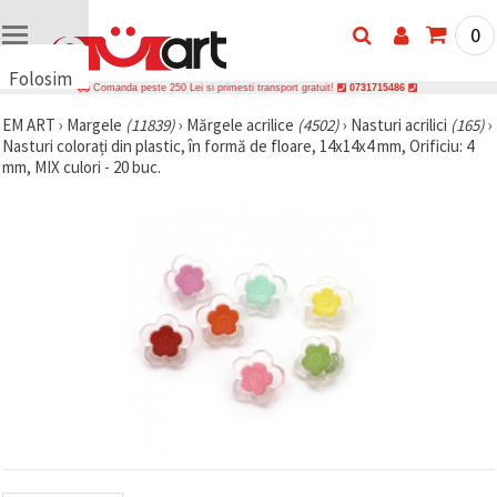
0
Folosim
Comanda peste 250 Lei si primesti transport gratuit!
0731715486
cookie-
EM ART
›
Margele
(11839)
›
Mărgele acrilice
(4502)
›
Nasturi acrilici
(165)
›
uri
Nasturi colorați din plastic, în formă de floare, 14x14x4 mm, Orificiu: 4
🍪 Folosim
mm, MIX culori - 20 buc.
cookie-uri
și
tehnologii
similare
pentru a
asigura
funcționarea
corectă a
site-ului,
pentru a vă
îmbunătăți
experiența
și, cu
acordul
dumneavoastră,
pentru a
analiza
traficul și a
afișa