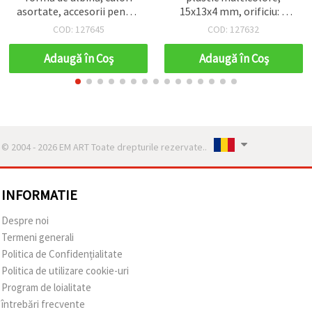
asortate, accesorii pentru
15x13x4 mm, orificiu: 4
cusut și scrapbooking,
mm, culori mixte și negru
COD: 127645
COD: 127632
decorațiuni DIY pentru
- 20 bucăți
casă, 22x17x3 mm, gaură 2
Adaugă în Coş
Adaugă în Coş
mm - 10 buc.
© 2004 - 2026 EM ART Toate drepturile rezervate..
INFORMATIE
Despre noi
Termeni generali
Politica de Confidențialitate
Politica de utilizare cookie-uri
Program de loialitate
întrebări frecvente