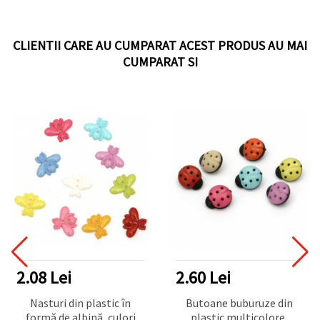
CLIENTII CARE AU CUMPARAT ACEST PRODUS AU MAI
CUMPARAT SI
2.08 Lei
2.60 Lei
Nasturi din plastic în
Butoane buburuze din
formă de albină, culori
plastic multicolore,