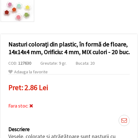
conținut și
reclame
mai
relevante,
inclusiv cu
ajutorul
partenerilor
noștri de
Nasturi colorați din plastic, în formă de floare,
analiză și
marketing.
14x14x4 mm, Orificiu: 4 mm, MIX culori - 20 buc.
Puteți fi de
acord să
COD:
127630
Greutate: 9 gr.
Bucata: 20
utilizați
toate
Adauga la favorite
cookie -
urile făcând
Pret:
2.86 Lei
clic pe
"acceptati
toate!" Sau
să vă
Fara stoc:
indicați
preferințele
în setări
selectând
un tip de
Descriere
cookie -uri
dat și
Vesele, colorate și atrăgătoare sunt nasturii cu