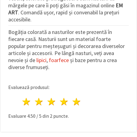
făcând clic
mărgele pe care îi poți găsi în magazinul online
EM
pe butonul
ART
. Comandă ușor, rapid și convenabil la prețuri
"Salvați"
accesibile.
Аcceptati
Bogăția colorată a nasturilor este prezentă în
toate!
fiecare casă. Nasturii sunt un material foarte
popular pentru meșteșuguri și decorarea diverselor
Setări
articole și accesorii. Pe lângă nasturi, veți avea
nevoie și de
lipici
,
foarfece
și baze pentru a crea
diverse frumuseți.
Evaluează produsul:
1 stea
2 stele
3 stele
4 stele
5 stele
Evaluare
4.50
/
5
din
2
puncte.