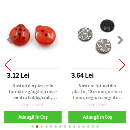
3.12 Lei
3.64 Lei
Nasturi din plastic în
Nasture rotund din
formă de gărgăriță roșie
plastic, 18x5 mm, orificiu:
pentru hobby/craft,
1 mm, negru cu argintiu -
accesorii și decorațiuni
10 bucăți
COD: 123896
COD: 127621
DIY, 13x12x4,5 mm, gaură
1 mm – 20 bucăți
Adaugă în Coş
Adaugă în Coş