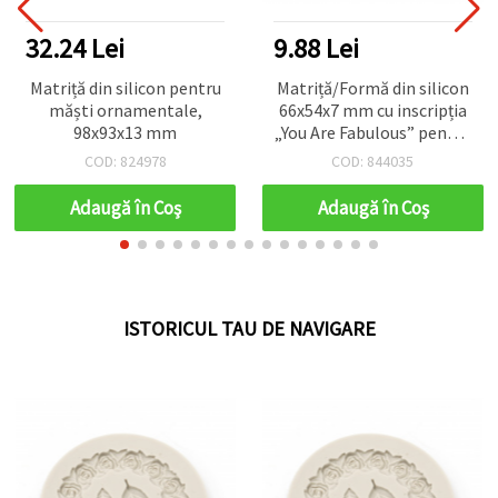
32.24 Lei
9.88 Lei
Matriță din silicon pentru
Matriță/Formă din silicon
măști ornamentale,
66x54x7 mm cu inscripția
98x93x13 mm
„You Are Fabulous” pentru
turnare în rășină, DIY
COD: 824978
COD: 844035
handmade
Adaugă în Coş
Adaugă în Coş
ISTORICUL TAU DE NAVIGARE