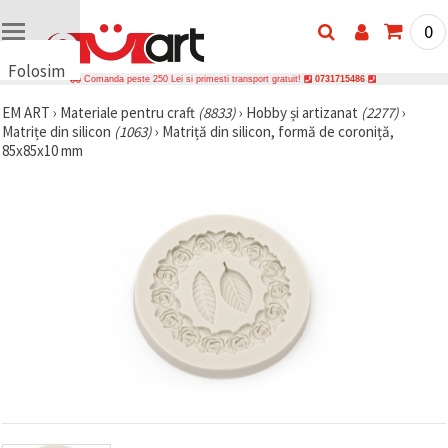
0
Folosim
Comanda peste 250 Lei si primesti transport gratuit!
0731715486
cookie-
EM ART
›
Materiale pentru craft
(8833)
›
Hobby și artizanat
(2277)
›
uri
Matrițe din silicon
(1063)
›
Matriță din silicon, formă de coroniță,
🍪 Folosim
85x85x10 mm
cookie-uri
și
tehnologii
similare
pentru a
asigura
funcționarea
corectă a
site-ului,
pentru a vă
îmbunătăți
experiența
și, cu
acordul
dumneavoastră,
pentru a
analiza
traficul și a
afișa