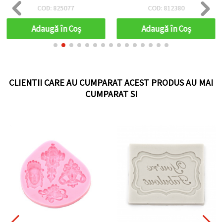
59x10 mm
COD: 825077
COD: 812380
Adaugă în Coş
Adaugă în Coş
CLIENTII CARE AU CUMPARAT ACEST PRODUS AU MAI
CUMPARAT SI