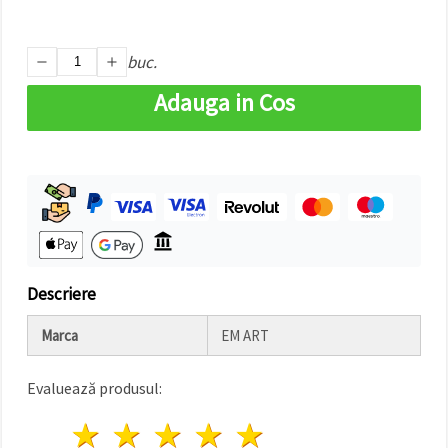
făcând clic
pe butonul
"Salvați"
buc.
Аcceptati
Adauga in Cos
toate!
Setări
Descriere
Marca
EM ART
Evaluează produsul:
1 stea
2 stele
3 stele
4 stele
5 stele