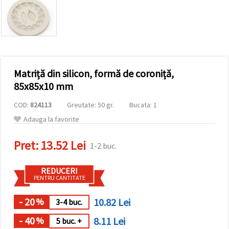
conținut și
reclame
mai
relevante,
inclusiv cu
ajutorul
partenerilor
noștri de
Matriță din silicon, formă de coroniță,
analiză și
marketing.
85x85x10 mm
Puteți fi de
acord să
COD:
824113
Greutate: 50 gr.
Bucata: 1
utilizați
toate
Adauga la favorite
cookie -
urile făcând
Pret:
13.52 Lei
clic pe
1-2 buc.
"acceptati
toate!" Sau
să vă
REDUCERI
indicați
PENTRU CANTITATE
preferințele
în setări
selectând
- 20
10.82 Lei
%
3-4 buc.
un tip de
cookie -uri
- 40
8.11 Lei
%
5 buc. +
dat și