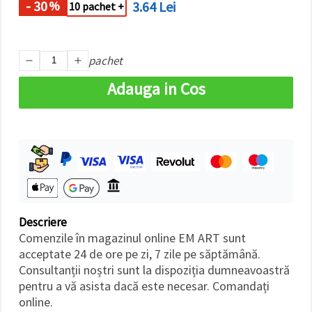
- 30
3.64 Lei
%
făcând clic
10 pachet +
pe butonul
"Salvați"
pachet
Аcceptati
toate!
Adauga in Cos
Setări
Descriere
Comenzile în magazinul online EM ART sunt
acceptate 24 de ore pe zi, 7 zile pe săptămână.
Consultanții noștri sunt la dispoziția dumneavoastră
pentru a vă asista dacă este necesar. Comandați
online.