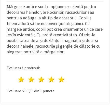
Mărgelele antice sunt o opțiune excelentă pentru
decorarea hainelor, brelocurilor, rucsacurilor sau
pentru a adăuga la alt tip de accesoriu. Copiii și
tinerii adoră să fie neconvenționali și unici. Cu
mărgele antice, copiii pot crea ornamente unice care
ies în evidență și își arată creativitatea. Oferiți-le
posibilitatea de a-și dezlănțui imaginația și de a-și
decora hainele, rucsacurile și gențile de călătorie cu
alegerea potrivită a mărgelelor.
Evaluează produsul:
1 stea
2 stele
3 stele
4 stele
5 stele
Evaluare
5.00
/
5
din
1
puncte.