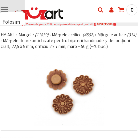
0
Folosim
Comanda peste 250 Lei si primesti transport gratuit!
0731715486
cookie-
EM ART
›
Margele
(11839)
›
Mărgele acrilice
(4502)
›
Mărgele antice
(314)
uri
›
Mărgele floare antichizate pentru bijuterii handmade și decorațiuni
🍪 Folosim
craft, 22,5 x 9 mm, orificiu 2 x 7 mm, maro – 50 g (~40 buc.)
cookie-uri
și
tehnologii
similare
pentru a
asigura
funcționarea
corectă a
site-ului,
pentru a vă
îmbunătăți
experiența
și, cu
acordul
dumneavoastră,
pentru a
analiza
traficul și a
afișa