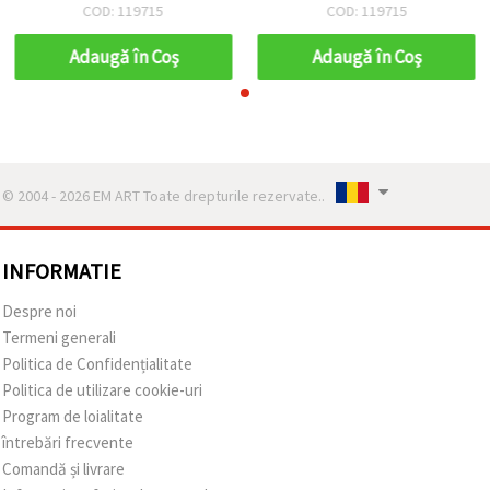
decorațiuni craft, 22,5 x 9
decorațiuni craft, 22,5 x 9
COD: 119715
COD: 119715
mm, orificiu 2 x 7 mm,
mm, orificiu 2 x 7 mm,
maro – 50 g (~40 buc.)
maro – 50 g (~40 buc.)
Adaugă în Coş
Adaugă în Coş
© 2004 - 2026 EM ART Toate drepturile rezervate..
INFORMATIE
Despre noi
Termeni generali
Politica de Confidențialitate
Politica de utilizare cookie-uri
Program de loialitate
întrebări frecvente
Comandă și livrare