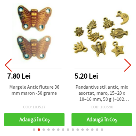
7.80 Lei
5.20 Lei
Margele Antic fluture 36
Pandantive stil antic, mix
mm maron -50 grame
asortat, maro, 15–20 x
10–16 mm, 50 g (~102
buc.)
COD: 103527
COD: 103590
Adaugă în Coş
Adaugă în Coş