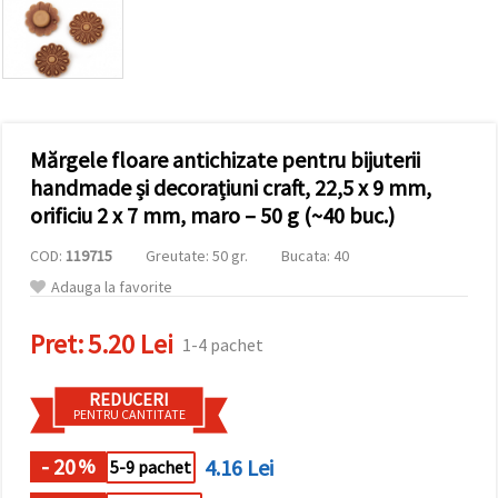
conținut și
reclame
mai
relevante,
inclusiv cu
ajutorul
partenerilor
noștri de
Mărgele floare antichizate pentru bijuterii
analiză și
marketing.
handmade și decorațiuni craft, 22,5 x 9 mm,
Puteți fi de
orificiu 2 x 7 mm, maro – 50 g (~40 buc.)
acord să
utilizați
COD:
119715
Greutate: 50 gr.
Bucata: 40
toate
cookie -
Adauga la favorite
urile făcând
clic pe
"acceptati
Pret:
5.20 Lei
1-4 pachet
toate!" Sau
să vă
indicați
REDUCERI
preferințele
PENTRU CANTITATE
în setări
selectând
un tip de
- 20
4.16 Lei
%
5-9 pachet
cookie -uri
dat și