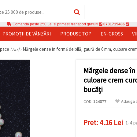
Comanda peste 250 Lei si primesti transport gratuit!
0731715486
PROMOȚII DE VÂNZĂRI
PRODUSE TOP
EN-GROSS
V
opace
(757)
›
Mărgele dense în formă de bilă, gaură de 6 mm, culoare crem
Mărgele dense în
culoare crem cur
bucăți
Adauga l
COD:
124077
Pret:
4.16 Lei
1-4 p