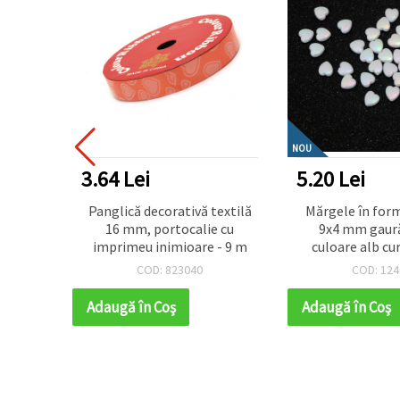
NOU
5.20 Lei
3.64 Lei
extilă
Mărgele în formă de inimă
Oglindă din lemn
 cu
9x4 mm gaură 1.5 mm
inimă cu mâner,
- 9 m
culoare alb curcubeu -20
albă
grame ~110 bucăți
COD: 124059
COD: 803
Adaugă în Coş
Adaugă în Coş