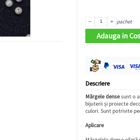
pachet
Adauga in Co
Descriere
Mărgele dense
sunt o a
bijuterii și proiecte de
culori. Sunt potrivite pe
Aplicare
Mărgelele dense oferă mu