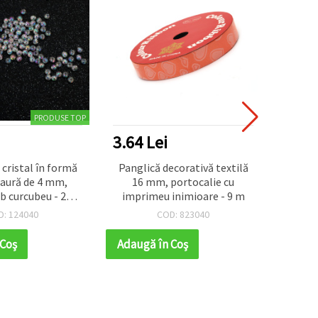
NOU
5.20 Lei
3.64
ecorativă textilă
Mărgele în formă de inimă
Oglind
portocalie cu
9x4 mm gaură 1.5 mm
inimă 
inimioare - 9 m
culoare alb curcubeu -20
grame ~110 bucăți
D: 823040
COD: 124059
 Coş
Adaugă în Coş
Adaug