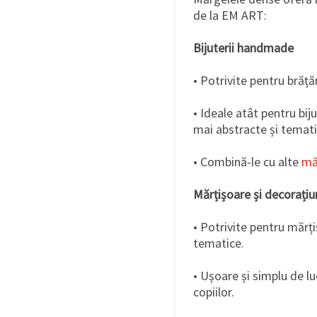
de la EM ART:
Bijuterii handmade
• Potrivite pentru brățăr
• Ideale atât pentru biju
mai abstracte și temati
• Combină-le cu alte
mă
Mărțișoare și decorațiun
• Potrivite pentru mărț
tematice.
• Ușoare și simplu de lu
copiilor.