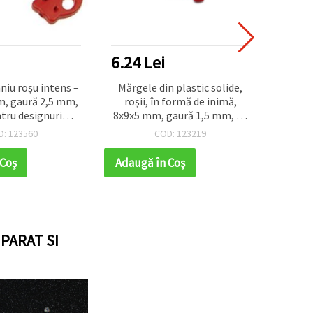
6.24 Lei
6.76
niu roșu intens –
Mărgele din plastic solide,
Mărgele
, gaură 2,5 mm,
roșii, în formă de inimă,
14x13 
tru designuri
8x9x5 mm, gaură 1,5 mm, 50
MIX c
ve de bijuterii
g (aprox. 220 buc) – pentru
D: 123560
COD: 123219
ndmade
bijuterii DIY, brățări, coliere
și decorațiuni handmade
 Coş
Adaugă în Coş
Adaug
PARAT SI