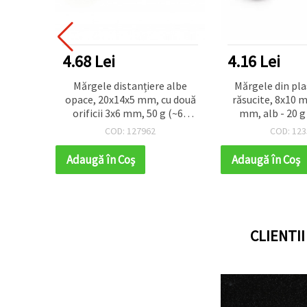
4.68 Lei
4.16 Lei
olide
Mărgele distanțiere albe
Mărgele din plas
rat,
opace, 20x14x5 mm, cu două
răsucite, 8x10 
rame
orificii 3x6 mm, 50 g (~60
mm, alb - 20 g 
buc.)
COD: 127962
COD: 123
Adaugă în Coş
Adaugă în Coş
CLIENTI