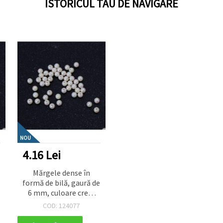
ISTORICUL TAU DE NAVIGARE
NOU
4.16 Lei
Mărgele dense în
e
formă de bilă, gaură de
6 mm, culoare crem
curcubeu, 1 mm - 20
COD: 124077
grame ~ 190 bucăți