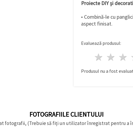
Proiecte DIY și decorat
• Combină-le cu panglic
aspect finisat.
Evaluează produsul:
1 stea
2 st
Produsul nu a fost evaluat
FOTOGRAFIILE CLIENTULUI
t fotografii, (Trebuie să fiți un utilizator înregistrat pentru a î