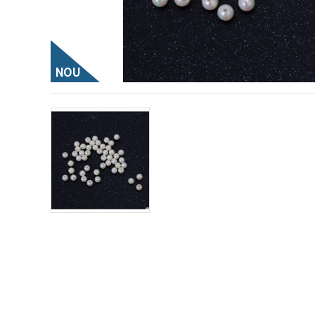
conținut și
reclame
mai
relevante,
inclusiv cu
ajutorul
NOU
partenerilor
noștri de
analiză și
marketing.
Puteți fi de
acord să
utilizați
toate
cookie -
urile făcând
clic pe
"acceptati
toate!" Sau
să vă
indicați
preferințele
în setări
selectând
un tip de
cookie -uri
dat și