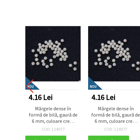
NOU
NOU
4.16 Lei
4.16 Lei
Mărgele dense în
Mărgele dense în
formă de bilă, gaură de
formă de bilă, gaură d
6 mm, culoare crem
6 mm, culoare crem
curcubeu, 1 mm - 20
curcubeu, 1 mm - 20
COD: 124077
COD: 124077
grame ~ 190 bucăți
grame ~ 190 bucăți