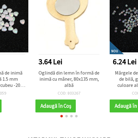
PRODUSE TOP
NOU
6.24 Lei
3.64 Lei
 în formă de
Mărgele de cristal în formă
Panglică d
 80x135 mm,
de bilă, gaură de 4 mm,
16 mm, 
culoare alb curcubeu - 20
imprimeu 
grame ~700 bucăți
267
COD: 124040
CO
Adaugă în Coş
Adaugă în