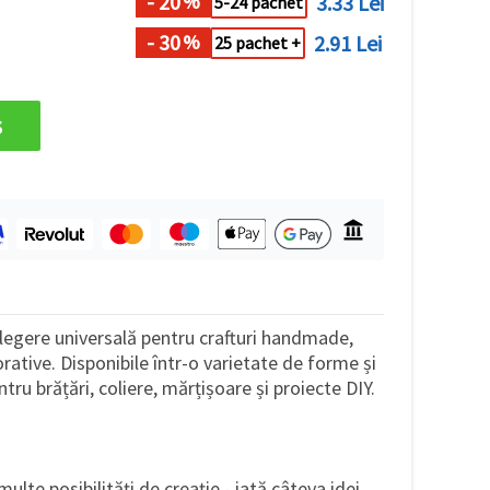
- 20
3.33 Lei
%
5-24 pachet
- 30
2.91 Lei
%
25 pachet +
s
legere universală pentru crafturi handmade,
corative. Disponibile într-o varietate de forme și
ntru brățări, coliere, mărțișoare și proiecte DIY.
lte posibilități de creație - iată câteva idei