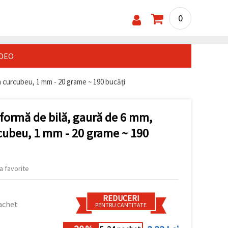
0
IDEO
 curcubeu, 1 mm - 20 grame ~ 190 bucăți
 formă de bilă, gaură de 6 mm,
cubeu, 1 mm - 20 grame ~ 190
a favorite
REDUCERI
achet
PENTRU CANTITATE