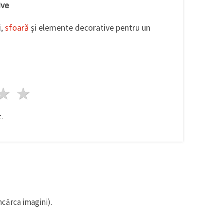
ive
i,
sfoară
și elemente decorative pentru un
ele
3 stele
4 stele
5 stele
.
ncărca imagini).