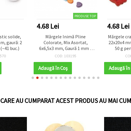
PRODUSE TOP
4.68 Lei
4.68 Lei
tic solide,
Mărgele Inimă Pline
Mărgele cra
mm, gaură: 2
Colorate, Mix Asortat,
22x20x4 mm
(~41 buc.)
6x6,5x3 mm, Gaură 1 mm –
50 g pen
20 g (~248 buc.), Perfecte
alternati
570
COD: 103195
CO
pentru Brățări Jucăușe și
ha
Bijuterii DIY Creative
Adaugă în Coş
Adaugă în
I CARE AU CUMPARAT ACEST PRODUS AU MAI CUM