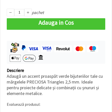
făcând clic
pe butonul
"Salvați"
pachet
Adauga in Cos
Аcceptati
toate!
Setări
Descriere
Adaugă un accent proaspăt verde bijuteriilor tale cu
mărgelele PRECIOSA Triangles 2,5 mm. Ideale
pentru proiecte delicate și combinații cu șnururi și
elemente metalice.
Evaluează produsul: