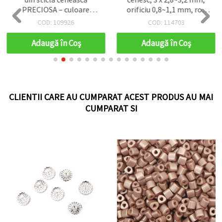
PRECIOSA – culoare
orificiu 0,8~1,1 mm, roz
muștar, 3,4 x 3,4 mm,
pastel pal, opac, 15 g
COD: 109926
COD: 114703
gaură pătrată 1,2 mm,
(~470 buc.)
opace, 20 g (aprox. 320
Adaugă în Coş
Adaugă în Coş
buc.) – ideale pentru
bijuterii handmade și craft
CLIENTII CARE AU CUMPARAT ACEST PRODUS AU MAI
CUMPARAT SI