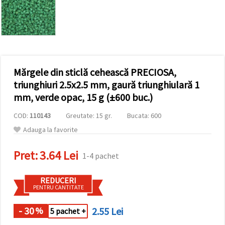
conținut și
reclame
mai
relevante,
inclusiv cu
ajutorul
partenerilor
noștri de
Mărgele din sticlă cehească PRECIOSA,
analiză și
marketing.
triunghiuri 2.5x2.5 mm, gaură triunghiulară 1
Puteți fi de
mm, verde opac, 15 g (±600 buc.)
acord să
utilizați
COD:
110143
Greutate: 15 gr.
Bucata: 600
toate
cookie -
Adauga la favorite
urile făcând
clic pe
"acceptati
Pret:
3.64 Lei
1-4 pachet
toate!" Sau
să vă
indicați
REDUCERI
preferințele
PENTRU CANTITATE
în setări
selectând
un tip de
- 30
2.55 Lei
%
5 pachet +
cookie -uri
dat și