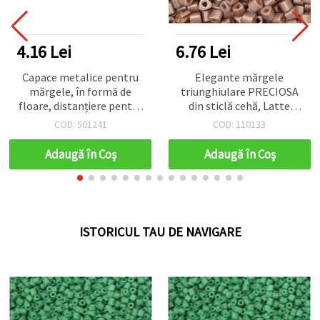
4.16 Lei
6.76 Lei
Capace metalice pentru
Elegante mărgele
mărgele, în formă de
triunghiulare PRECIOSA
floare, distanțiere pentru
din sticlă cehă, Latte
bijuterii handmade, 15x2
Opac cu luciu, 7x6 mm,
COD: 501241
COD: 110133
mm, culoare albă - 50
orificiu triunghiular 2 mm
bucăți
– perfecte pentru bijuterii
Adaugă în Coş
Adaugă în Coş
handmade, beadwork și
proiecte DIY – 15 g (~38
buc.)
ISTORICUL TAU DE NAVIGARE