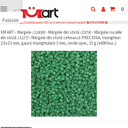
0
Folosim
Comanda peste 250 Lei si primesti transport gratuit!
0731715486
cookie-
EM ART
›
Margele
(11839)
›
Mărgele din sticlă
(2374)
›
Mărgele rocaille
uri
din sticlă
(1127)
›
Mărgele din sticlă cehească PRECIOSA, triunghiuri
🍪 Folosim
2.5x2.5 mm, gaură triunghiulară 1 mm, verde opac, 15 g (±600 buc.)
cookie-uri
și
tehnologii
similare
pentru a
asigura
funcționarea
corectă a
site-ului,
pentru a vă
îmbunătăți
experiența
și, cu
acordul
dumneavoastră,
pentru a
analiza
traficul și a
afișa