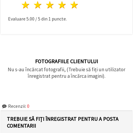
1 stea
2 stele
3 stele
4 stele
5 stele
Evaluare
5.00
/
5
din
1
puncte.
FOTOGRAFIILE CLIENTULUI
Nu s-au încărcat fotografii, (Trebuie să fiți un utilizator
înregistrat pentru a încărca imagini).
Recenzii:
0
TREBUIE SĂ FIȚI ÎNREGISTRAT PENTRU A POSTA
COMENTARII