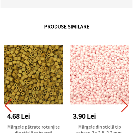
PRODUSE SIMILARE
4.68 Lei
3.90 Lei
Mărgele pătrate rotunjite
Mărgele din sticlă tip
din sticlă cehească
cehesc, 3 x 2,8~3,2 mm,