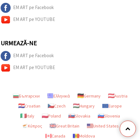
EM ART pe Facebook
EM ART pe YOUTUBE
URMEAZĂ-NE
EM ART pe Facebook
EM ART pe YOUTUBE
Български
Ελληνικά
Germany
Austria
Croatian
Czech
Hungary
Europe
Italy
Poland
Slovakia
Slovenia
Κύπρος
Great Britain
United States
Canada
Moldova