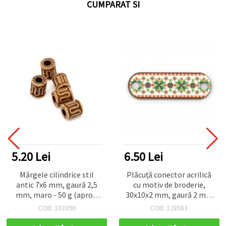
CUMPARAT SI
5.20 Lei
6.50 Lei
Mărgele cilindrice stil
Plăcuță conector acrilică
antic 7x6 mm, gaură 2,5
cu motiv de broderie,
mm, maro - 50 g (aprox.
30x10x2 mm, gaură 2 mm
340 buc.)
– set 10 bucăți
COD: 103390
COD: 128583