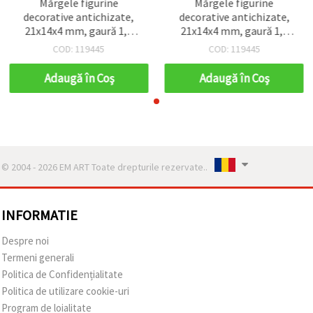
Mărgele figurine
Mărgele figurine
decorative antichizate,
decorative antichizate,
21x14x4 mm, gaură 1,5
21x14x4 mm, gaură 1,5
mm, maro – 50 g (~75
mm, maro – 50 g (~75
COD: 119445
COD: 119445
buc.)
buc.)
Adaugă în Coş
Adaugă în Coş
© 2004 - 2026 EM ART Toate drepturile rezervate..
INFORMATIE
Despre noi
Termeni generali
Politica de Confidențialitate
Politica de utilizare cookie-uri
Program de loialitate