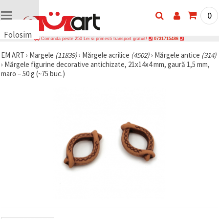
0
Folosim
Comanda peste 250 Lei si primesti transport gratuit!
0731715486
cookie-
EM ART
›
Margele
(11839)
›
Mărgele acrilice
(4502)
›
Mărgele antice
(314)
uri
›
Mărgele figurine decorative antichizate, 21x14x4 mm, gaură 1,5 mm,
🍪 Folosim
maro – 50 g (~75 buc.)
cookie-uri
și
tehnologii
similare
pentru a
asigura
funcționarea
corectă a
site-ului,
pentru a vă
îmbunătăți
experiența
și, cu
acordul
dumneavoastră,
pentru a
analiza
traficul și a
afișa