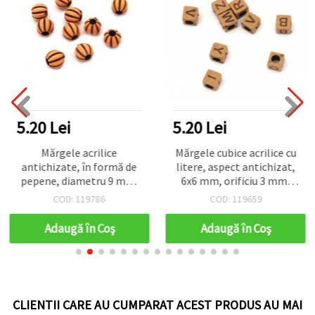
5.20 Lei
5.20 Lei
Mărgele acrilice
Mărgele cubice acrilice cu
antichizate, în formă de
litere, aspect antichizat,
pepene, diametru 9 mm,
6x6 mm, orificiu 3 mm,
orificiu 3,5 mm, maro – 50
maro închis, 50 g (~300
COD: 119786
COD: 119659
g (~110 buc.)
buc.)
Adaugă în Coş
Adaugă în Coş
CLIENTII CARE AU CUMPARAT ACEST PRODUS AU MAI