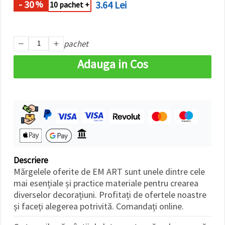
- 30
3.64 Lei
%
făcând clic
10 pachet +
pe butonul
"Salvați"
pachet
Аcceptati
toate!
Adauga in Cos
Setări
Descriere
Mărgelele oferite de EM ART sunt unele dintre cele
mai esențiale și practice materiale pentru crearea
diverselor decorațiuni. Profitați de ofertele noastre
și faceți alegerea potrivită. Comandați online.