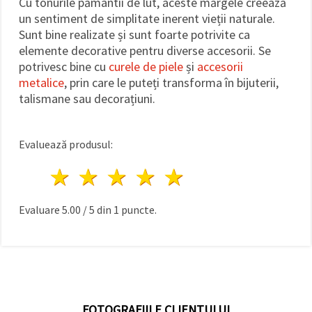
Cu tonurile pământii de lut, aceste mărgele creează
un sentiment de simplitate inerent vieții naturale.
Sunt bine realizate și sunt foarte potrivite ca
elemente decorative pentru diverse accesorii. Se
potrivesc bine cu
curele de piele
și
accesorii
metalice
, prin care le puteți transforma în bijuterii,
talismane sau decorațiuni.
Evaluează produsul:
1 stea
2 stele
3 stele
4 stele
5 stele
Evaluare
5.00
/
5
din
1
puncte.
FOTOGRAFIILE CLIENTULUI