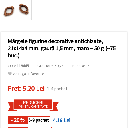
conținut și
reclame
mai
relevante,
inclusiv cu
ajutorul
partenerilor
noștri de
Mărgele figurine decorative antichizate,
analiză și
marketing.
21x14x4 mm, gaură 1,5 mm, maro – 50 g (~75
Puteți fi de
buc.)
acord să
utilizați
COD:
119445
Greutate: 50 gr.
Bucata: 75
toate
cookie -
Adauga la favorite
urile făcând
clic pe
"acceptati
Pret:
5.20 Lei
1-4 pachet
toate!" Sau
să vă
indicați
REDUCERI
preferințele
PENTRU CANTITATE
în setări
selectând
un tip de
- 20
4.16 Lei
%
5-9 pachet
cookie -uri
dat și