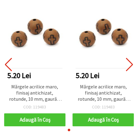
5.20 Lei
5.20 Lei
Mărgele acrilice maro,
Mărgele acrilice maro,
finisaj antichizat,
finisaj antichizat,
rotunde, 10 mm, gaură 2
rotunde, 10 mm, gaură 2
mm — 50 g (aprox. 75
mm — 50 g (aprox. 75
COD: 119483
COD: 119483
buc.), pentru
buc.), pentru
confecționare bijuterii,
confecționare bijuterii,
Adaugă în Coş
Adaugă în Coş
brățări, coliere și
brățări, coliere și
decorațiuni
decorațiuni