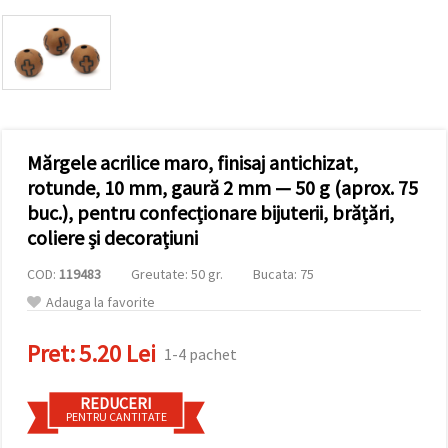
conținut și
reclame
mai
relevante,
inclusiv cu
ajutorul
partenerilor
noștri de
analiză și
Mărgele acrilice maro, finisaj antichizat,
marketing.
Puteți fi de
rotunde, 10 mm, gaură 2 mm — 50 g (aprox. 75
acord să
buc.), pentru confecționare bijuterii, brățări,
utilizați
toate
coliere și decorațiuni
cookie -
urile făcând
COD:
119483
Greutate: 50 gr.
Bucata: 75
clic pe
"acceptati
Adauga la favorite
toate!" Sau
să vă
indicați
Pret:
5.20 Lei
1-4 pachet
preferințele
în setări
selectând
REDUCERI
un tip de
PENTRU CANTITATE
cookie -uri
dat și