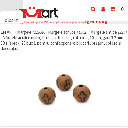
0
Folosim
Comanda peste 250 Lei si primesti transport gratuit!
0731715486
cookie-
EM ART
›
Margele
(11839)
›
Mărgele acrilice
(4502)
›
Mărgele antice
(314)
uri
›
Mărgele acrilice maro, finisaj antichizat, rotunde, 10 mm, gaură 2 mm —
🍪 Folosim
50 g (aprox. 75 buc.), pentru confecționare bijuterii, brățări, coliere și
cookie-uri
decorațiuni
și
tehnologii
similare
pentru a
asigura
funcționarea
corectă a
site-ului,
pentru a vă
îmbunătăți
experiența
și, cu
acordul
dumneavoastră,
pentru a
analiza
traficul și a
afișa