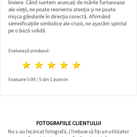
înviere. Când suntem aruncați de mările furtunoase
ale vieții, ne poate reorienta atenția și ne poate
mișca gândurile în direcția corectă. Afirmând
semnificațiile simbolice ale crucii, ne așezăm spiritul
pe o bază solidă.
Evaluează produsul:
1 stea
2 stele
3 stele
4 stele
5 stele
Evaluare
5.00
/
5
din
1
puncte.
FOTOGRAFIILE CLIENTULUI
Nu s-au încărcat fotografii, (Trebuie să fiți un utilizator