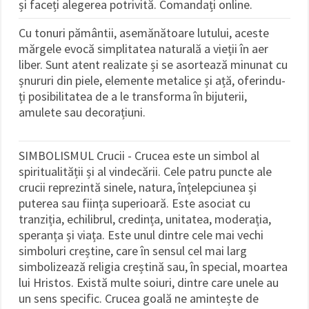
și faceți alegerea potrivită. Comandați online.
Cu tonuri pământii, asemănătoare lutului, aceste
mărgele evocă simplitatea naturală a vieții în aer
liber. Sunt atent realizate și se asortează minunat cu
șnururi din piele, elemente metalice și ață, oferindu-
ți posibilitatea de a le transforma în bijuterii,
amulete sau decorațiuni.
SIMBOLISMUL Crucii - Crucea este un simbol al
spiritualității și al vindecării. Cele patru puncte ale
crucii reprezintă sinele, natura, înțelepciunea și
puterea sau ființa superioară. Este asociat cu
tranziția, echilibrul, credința, unitatea, moderația,
speranța și viața. Este unul dintre cele mai vechi
simboluri creștine, care în sensul cel mai larg
simbolizează religia creștină sau, în special, moartea
lui Hristos. Există multe soiuri, dintre care unele au
un sens specific. Crucea goală ne amintește de