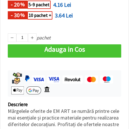
făcând clic
- 20
4.16 Lei
%
5-9 pachet
pe butonul
"Salvați"
- 30
3.64 Lei
%
10 pachet +
Аcceptati
toate!
pachet
Setări
Adauga in Cos
Descriere
Mărgelele oferite de EM ART se numără printre cele
mai esențiale și practice materiale pentru realizarea
diferitelor decorațiuni. Profitați de ofertele noastre