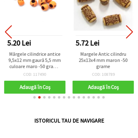
5.20 Lei
5.72 Lei
Mărgele cilindrice antice
Margele Antic cilindru
9,5x12 mm gaură 5,5 mm
25x13x4 mm maron -50
culoare maro -50 grame
grame
~70 bucăți
COD: 117490
COD: 108789
Adaugă în Coş
Adaugă în Coş
ISTORICUL TAU DE NAVIGARE