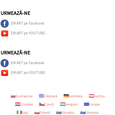
URMEAZĂ-NE
EM ART pe Facebook
EM ART pe YOUTUBE
URMEAZĂ-NE
EM ART pe Facebook
EM ART pe YOUTUBE
Български
Ελληνικά
Germany
Austria
Croatian
Czech
Hungary
Europe
Italy
Poland
Slovakia
Slovenia