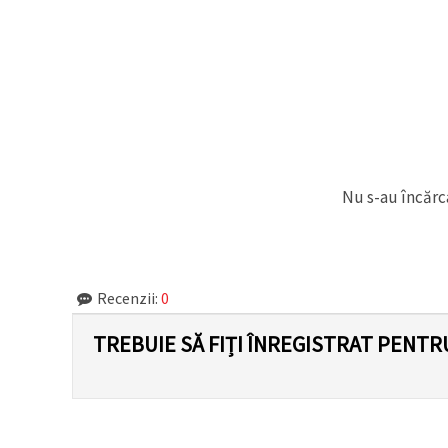
făcând clic
pe butonul
"Salvați"
Аcceptati
toate!
Setări
Nu s-au încărca
Recenzii:
0
TREBUIE SĂ FIȚI ÎNREGISTRAT PENTR