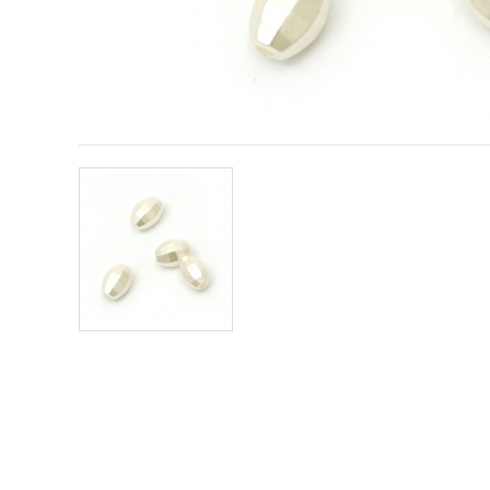
conținut și
reclame
mai
relevante,
inclusiv cu
ajutorul
partenerilor
noștri de
analiză și
marketing.
Puteți fi de
acord să
utilizați
toate
cookie -
urile făcând
clic pe
"acceptati
toate!" Sau
să vă
indicați
preferințele
în setări
selectând
un tip de
cookie -uri
dat și