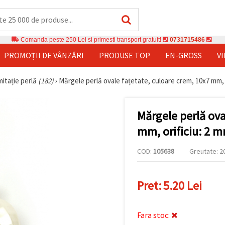
Comanda peste 250 Lei si primesti transport gratuit!
0731715486
PROMOȚII DE VÂNZĂRI
PRODUSE TOP
EN-GROSS
V
mitație perlă
(182)
›
Mărgele perlă ovale fațetate, culoare crem, 10x7 mm, o
Mărgele perlă ova
mm, orificiu: 2 m
COD:
105638
Greutate: 20
Pret:
5.20 Lei
Fara stoc: