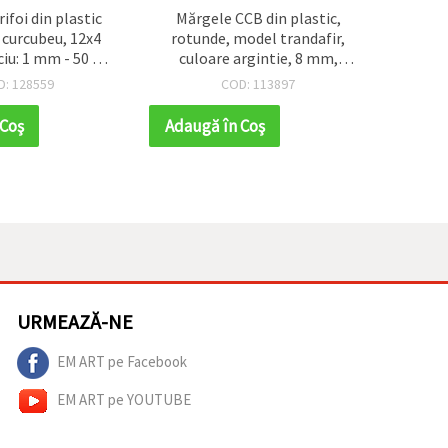
ifoi din plastic
Mărgele CCB din plastic,
Calo
 curcubeu, 12x4
rotunde, model trandafir,
perle,
ciu: 1 mm - 50 g
culoare argintie, 8 mm,
2 mm,
160 buc.)
gaură: 1,5 mm – 20 g (~80
D: 128559
COD: 113897
buc.)
 Coş
Adaugă în Coş
Adaug
URMEAZĂ-NE
EM ART pe Facebook
EM ART pe YOUTUBE