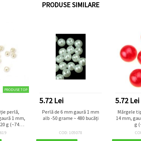
PRODUSE SIMILARE
PRODUSE TOP
5.72 Lei
5.72 Lei
ie perlă,
Perlă de 6 mm gaură 1 mm
Mărgele tip
gaură 1 mm,
alb -50 grame ~ 480 bucăți
14 mm, gaur
 20 g (~745
g (
619
COD: 105078
CO