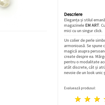
Descriere
Eleganța și stilul emană
magazinele
EM ART
. C
mici cu un singur click.
Un colier de perle simbo
armonioasă. Se spune că
magică asupra persoane
create despre ea. Mărge
pentru o modalitate acces
atât discrete, cât și a
nevoie de un look unic 
Evaluează produsul:
1 stea
2 st