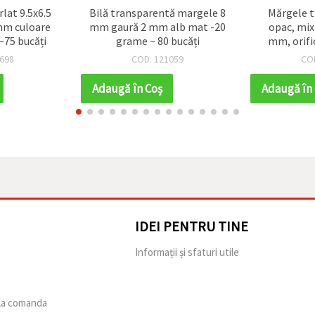
lat 9.5x6.5
Bilă transparentă margele 8
Mărgele tr
mm culoare
mm gaură 2 mm alb mat -20
opac, mix
~75 bucăți
grame ~ 80 bucăți
mm, orifi
(~
698
COD: 121059
CO
Adaugă în Coş
Adaugă în
IDEI PENTRU TINE
e
Informații și sfaturi utile
 la comanda