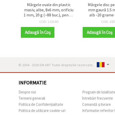
tunde
Mărgele ovale din plastic
Mărgele disc per
em, 8
masiv, albe, 8x6 mm, orificiu
mm gaură 1.5 
0 grame
1 mm, 20 g (~88 buc.), pentru
alb -20 grame 
bijuterii, brățări, coliere și
COD: 123160
COD: 105
decorațiuni DIY
Adaugă în Coş
Adaugă în Coş
© 2004 - 2026 EM ART Toate drepturile rezervate..
INFORMATIE
Despre noi
Program de loialitat
Termeni generali
întrebări frecvente
Politica de Confidențialitate
Comandă și livrare
Politica de utilizare cookie-uri
Informatie referitor