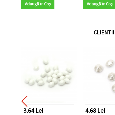
Adaugă în Coş
Adaugă în Coş
CLIENTI
DUSE TOP
3.64 Lei
4.68 Lei