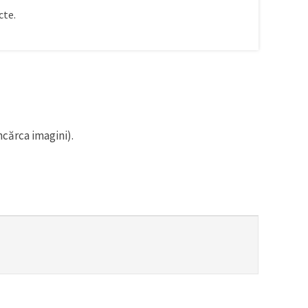
te.
ncărca imagini).