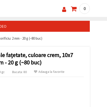
0
IDEO
rificiu: 2 mm - 20 g (~80 buc)
le fațetate, culoare crem, 10x7
m - 20 g (~80 buc)
Adauga la favorite
 gr.
Bucata: 80