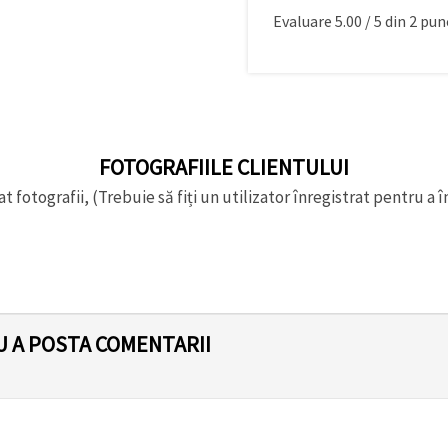
Evaluare
5.00
/
5
din
2
punc
FOTOGRAFIILE CLIENTULUI
t fotografii, (Trebuie să fiți un utilizator înregistrat pentru a î
U A POSTA COMENTARII