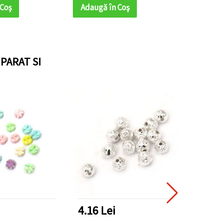
 Coş
Adaugă în Coş
Adaug
PARAT SI
4.16 Lei
3.12