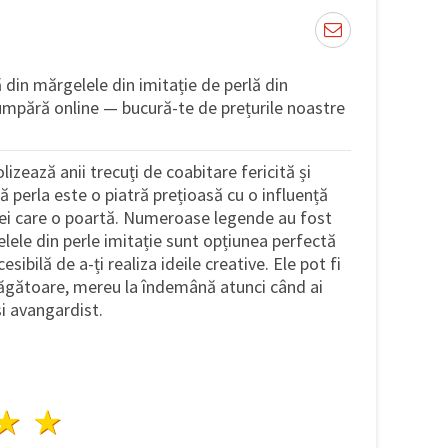
 din mărgelele din imitație de perlă din
umpără online — bucură-te de prețurile noastre
lizează anii trecuți de coabitare fericită și
 perla este o piatră prețioasă cu o influență
i care o poartă. Numeroase legende au fost
lele din perle imitație sunt opțiunea perfectă
ibilă de a-ți realiza ideile creative. Ele pot fi
trăgătoare, mereu la îndemână atunci când ai
și avangardist.
ele
3 stele
4 stele
5 stele