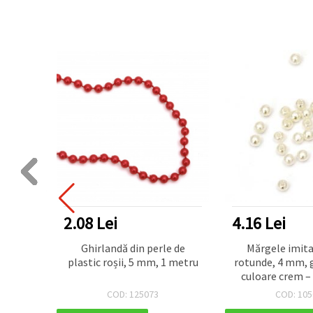
2.08 Lei
4.16 Lei
0x4 mm
Ghirlandă din perle de
Mărgele imitaț
crem -
plastic roșii, 5 mm, 1 metru
rotunde, 4 mm, 
culoare crem –
buc.)
COD: 125073
COD: 105