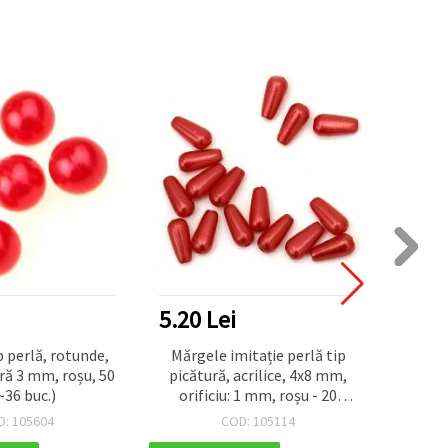
5.20 Lei
6.50
 perlă, rotunde,
Mărgele imitație perlă tip
Mărge
ă 3 mm, roșu, 50
picătură, acrilice, 4x8 mm,
Ø16 m
~36 buc.)
orificiu: 1 mm, roșu - 20
grame
D: 105604
COD: 105114