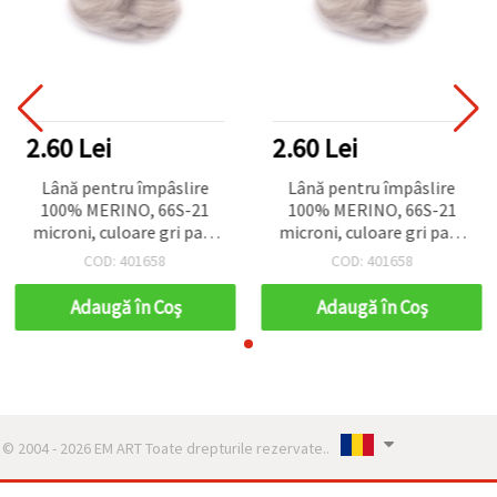
2.60 Lei
2.60 Lei
Lână pentru împâslire
Lână pentru împâslire
100% MERINO, 66S-21
100% MERINO, 66S-21
microni, culoare gri pal -
microni, culoare gri pal -
4~5 grame
4~5 grame
COD: 401658
COD: 401658
Adaugă în Coş
Adaugă în Coş
© 2004 - 2026 EM ART Toate drepturile rezervate..