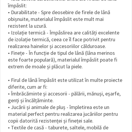
împâslit:
• Durabilitate - Spre deosebire de firele de lână
obișnuite, materialul împâslit este mult mai
rezistent la uzură.
• Izolație termică - Împâslirea are calități excelente
de izolație termică, ceea ce îl face potrivit pentru
realizarea hainelor și accesoriilor călduroase.
• Finețe - În funcție de tipul de lână (lâna merinos
este foarte populară), materialul împâslit poate fi
extrem de moale și plăcut la piele.
• Firul de lână împâslit este utilizat în multe proiecte
diferite, cum ar fi:
• Îmbrăcăminte și accesorii - pălării, mănuși, eșarfe,
genți și încălțăminte.
• Jucării și animale de pluș - împletirea este un
material perfect pentru realizarea jucăriilor pentru
copii datorită rezistenței și fineței sale.
• Textile de casă - taburete, saltele, mobilă de