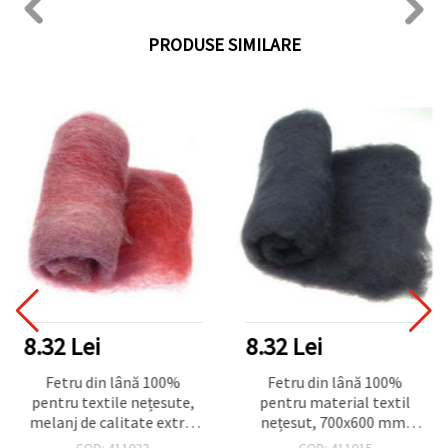
PRODUSE SIMILARE
8.32 Lei
8.32 Lei
Fetru din lână 100%
Fetru din lână 100%
pentru textile nețesute,
pentru material textil
melanj de calitate extra,
nețesut, 700x600 mm,
700x600 mm, culori
calitate superioară, negru
COD: 411023
COD: 411015