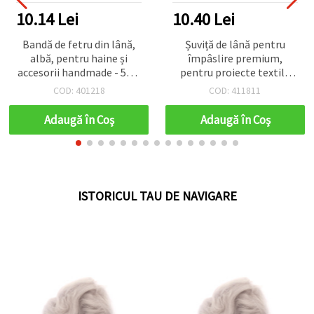
10.14 Lei
10.40 Lei
Bandă de fetru din lână,
Șuviță de lână pentru
albă, pentru haine și
împâslire premium,
accesorii handmade - 50 g
pentru proiecte textile
~ 1,8 m
nețesute, nuanțe turcoaz -
COD: 401218
COD: 411811
50 g
Adaugă în Coş
Adaugă în Coş
ISTORICUL TAU DE NAVIGARE