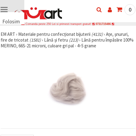
0
Folosim
Comanda peste 250 Lei si primesti transport gratuit!
0731715486
cookie-
EM ART
›
Materiale pentru confecționat bijuterii
(4131)
›
Ațe, șnururi,
uri
fire de tricotat
(1581)
›
Lână și fetru
(213)
›
Lână pentru împâslire 100%
🍪 Folosim
MERINO, 66S-21 microni, culoare gri pal - 4~5 grame
cookie-uri
și
tehnologii
similare
pentru a
asigura
funcționarea
corectă a
site-ului,
pentru a vă
îmbunătăți
experiența
și, cu
acordul
dumneavoastră,
pentru a
analiza
traficul și a
afișa