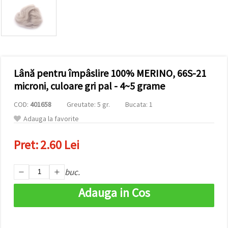
conținut și
reclame
mai
relevante,
inclusiv cu
ajutorul
partenerilor
noștri de
Lână pentru împâslire 100% MERINO, 66S-21
analiză și
marketing.
microni, culoare gri pal - 4~5 grame
Puteți fi de
acord să
COD:
401658
Greutate: 5 gr.
Bucata: 1
utilizați
toate
Adauga la favorite
cookie -
urile făcând
Pret:
2.60 Lei
clic pe
"acceptati
toate!" Sau
să vă
buc.
indicați
preferințele
Adauga in Cos
în setări
selectând
un tip de
cookie -uri
dat și