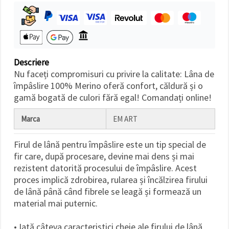
făcând clic
pe butonul
"Salvați"
Аcceptati
toate!
Descriere
Nu faceți compromisuri cu privire la calitate: Lâna de
Setări
împâslire 100% Merino oferă confort, căldură și o
gamă bogată de culori fără egal! Comandați online!
Marca
EM ART
Firul de lână pentru împâslire este un tip special de
fir care, după procesare, devine mai dens și mai
rezistent datorită procesului de împâslire. Acest
proces implică zdrobirea, rularea și încălzirea firului
de lână până când fibrele se leagă și formează un
material mai puternic.
• Iată câteva caracteristici cheie ale firului de lână