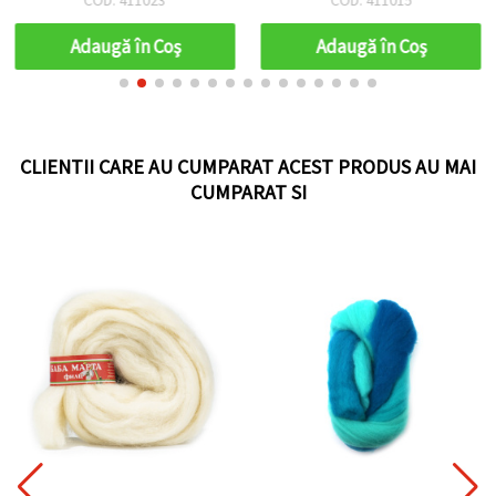
asortate: roșu, bej, vișiniu,
- 50 g
mov - 50 g
Adaugă în Coş
Adaugă în Coş
CLIENTII CARE AU CUMPARAT ACEST PRODUS AU MAI
CUMPARAT SI