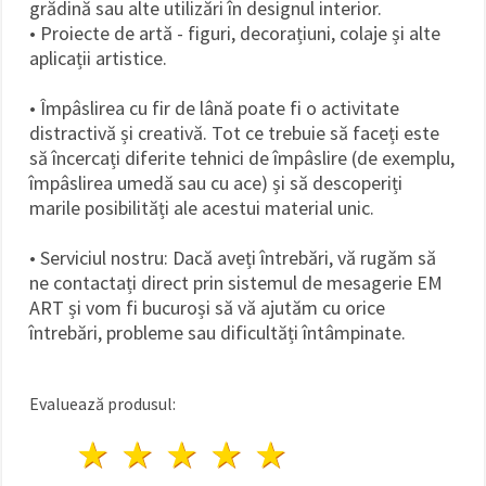
grădină sau alte utilizări în designul interior.
• Proiecte de artă - figuri, decorațiuni, colaje și alte
aplicații artistice.
• Împâslirea cu fir de lână poate fi o activitate
distractivă și creativă. Tot ce trebuie să faceți este
să încercați diferite tehnici de împâslire (de exemplu,
împâslirea umedă sau cu ace) și să descoperiți
marile posibilități ale acestui material unic.
• Serviciul nostru: Dacă aveți întrebări, vă rugăm să
ne contactați direct prin sistemul de mesagerie EM
ART și vom fi bucuroși să vă ajutăm cu orice
întrebări, probleme sau dificultăți întâmpinate.
Evaluează produsul:
1 stea
2 stele
3 stele
4 stele
5 stele