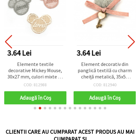
3.64 Lei
3.64 Lei
Elemente textile
Element decorativ din
decorative Mickey Mouse,
panglică textilă cu charm
30x27 mm, culori mixte - 5
cheiță metalică, 35x50
buc.
mm, roz și argintiu - 2
COD: 812988
COD: 812940
buc.
Adaugă în Coş
Adaugă în Coş
CLIENTII CARE AU CUMPARAT ACEST PRODUS AU MAI
CUMPARAT SI