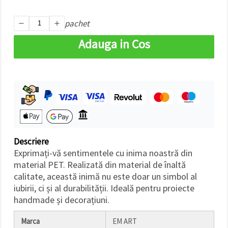
făcând clic
pe butonul
"Salvați"
pachet
Adauga in Cos
Аcceptati
toate!
Setări
Descriere
Exprimați-vă sentimentele cu inima noastră din
material PET. Realizată din material de înaltă
calitate, această inimă nu este doar un simbol al
iubirii, ci și al durabilității. Ideală pentru proiecte
handmade și decorațiuni.
Marca
EM ART