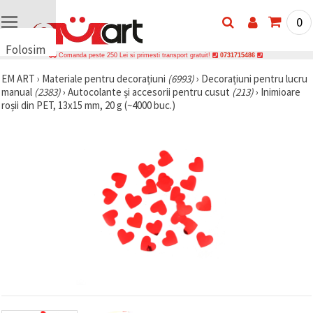
0
Folosim
Comanda peste 250 Lei si primesti transport gratuit!
0731715486
cookie-
EM ART
›
Materiale pentru decorațiuni
(6993)
›
Decorațiuni pentru lucru
uri
manual
(2383)
›
Autocolante și accesorii pentru cusut
(213)
›
Inimioare
🍪 Folosim
roșii din PET, 13x15 mm, 20 g (~4000 buc.)
cookie-uri
și
tehnologii
similare
pentru a
asigura
funcționarea
corectă a
site-ului,
pentru a vă
îmbunătăți
experiența
și, cu
acordul
dumneavoastră,
pentru a
analiza
traficul și a
afișa