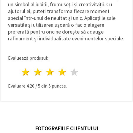
un simbol al iubirii, frumuseții și creativității. Cu
ajutorul ei, puteți transforma fiecare moment
special într-unul de neuitat și unic. Aplicațiile sale
versatile și utilizarea ușoară o fac o alegere
preferată pentru oricine dorește să adauge
rafinament și individualitate evenimentelor speciale.
Evaluează produsul:
1 stea
2 stele
3 stele
4 stele
5 stele
Evaluare
4.20
/
5
din
5
puncte.
FOTOGRAFIILE CLIENTULUI