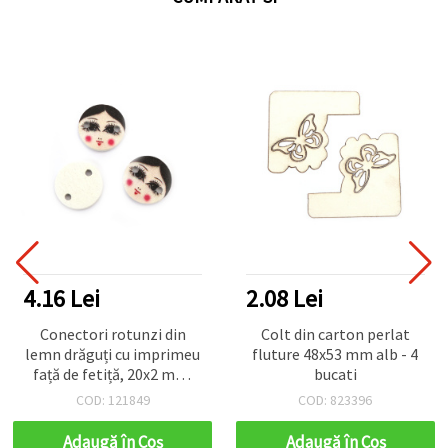
4.16 Lei
2.08 Lei
Conectori rotunzi din
Colt din carton perlat
lemn drăguți cu imprimeu
fluture 48x53 mm alb - 4
față de fetiță, 20x2 mm,
bucati
gaură 2 mm – Set de 10
COD: 121849
COD: 823396
piese decorative asortate
pentru bijuterii și proiecte
Adaugă în Coş
Adaugă în Coş