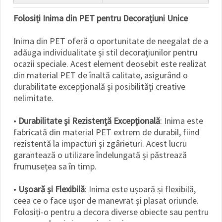
Folosiți Inima din PET pentru Decorațiuni Unice
Inima din PET oferă o oportunitate de neegalat de a
adăuga individualitate și stil decorațiunilor pentru
ocazii speciale. Acest element deosebit este realizat
din material PET de înaltă calitate, asigurând o
durabilitate excepțională și posibilități creative
nelimitate.
•
Durabilitate și Rezistență Excepțională
: Inima este
fabricată din material PET extrem de durabil, fiind
rezistentă la impacturi și zgârieturi. Acest lucru
garantează o utilizare îndelungată și păstrează
frumusețea sa în timp.
•
Ușoară și Flexibilă
: Inima este ușoară și flexibilă,
ceea ce o face ușor de manevrat și plasat oriunde.
Folosiți-o pentru a decora diverse obiecte sau pentru