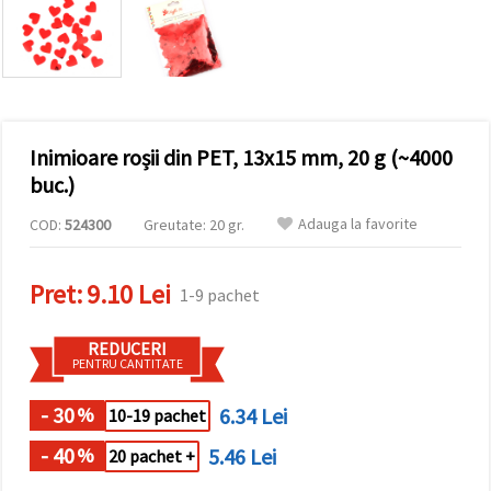
conținut și
reclame
mai
relevante,
inclusiv cu
ajutorul
partenerilor
noștri de
Inimioare roșii din PET, 13x15 mm, 20 g (~4000
analiză și
marketing.
buc.)
Puteți fi de
acord să
Adauga la favorite
COD:
524300
Greutate: 20 gr.
utilizați
toate
cookie -
Pret:
9.10 Lei
urile făcând
1-9 pachet
clic pe
"acceptati
toate!" Sau
REDUCERI
să vă
PENTRU CANTITATE
indicați
preferințele
în setări
- 30
6.34 Lei
%
10-19 pachet
selectând
un tip de
- 40
5.46 Lei
%
20 pachet +
cookie -uri
dat și