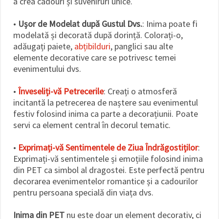
a crea cadouri și suveniruri unice.
•
Ușor de Modelat după Gustul Dvs.
: Inima poate fi
modelată și decorată după dorință. Colorați-o,
adăugați paiete,
abțibilduri
, panglici sau alte
elemente decorative care se potrivesc temei
evenimentului dvs.
•
Înveseliți-vă Petrecerile
: Creați o atmosferă
incitantă la petrecerea de naștere sau evenimentul
festiv folosind inima ca parte a decorațiunii. Poate
servi ca element central în decorul tematic.
•
Exprimați-vă Sentimentele de Ziua Îndrăgostiților
:
Exprimați-vă sentimentele și emoțiile folosind inima
din PET ca simbol al dragostei. Este perfectă pentru
decorarea evenimentelor romantice și a cadourilor
pentru persoana specială din viața dvs.
Inima din PET
nu este doar un element decorativ, ci