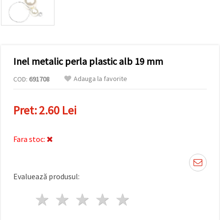
conținut și
reclame
mai
relevante,
inclusiv cu
ajutorul
partenerilor
Inel metalic perla plastic alb 19 mm
noștri de
analiză și
marketing.
Adauga la favorite
COD:
691708
Puteți fi de
acord să
utilizați
Pret:
2.60 Lei
toate
cookie -
urile făcând
clic pe
Fara stoc:
"acceptati
toate!" Sau
să vă
indicați
Evaluează produsul:
preferințele
în setări
selectând
1 stea
2 stele
3 stele
4 stele
5 stele
un tip de
cookie -uri
dat și