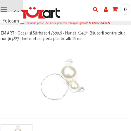
0
Folosim
Comanda peste 250 Lei si primesti transport gratuit!
0731715486
cookie-
EM ART
›
Ocazii și Sărbători
(5092)
›
Nuntă
(348)
›
Bijuterii pentru ziua
uri
nunții
(85)
›
Inel metalic perla plastic alb 19 mm
🍪 Folosim
cookie-uri
și
tehnologii
similare
pentru a
asigura
funcționarea
corectă a
site-ului,
pentru a vă
îmbunătăți
experiența
și, cu
acordul
dumneavoastră,
pentru a
analiza
traficul și a
afișa