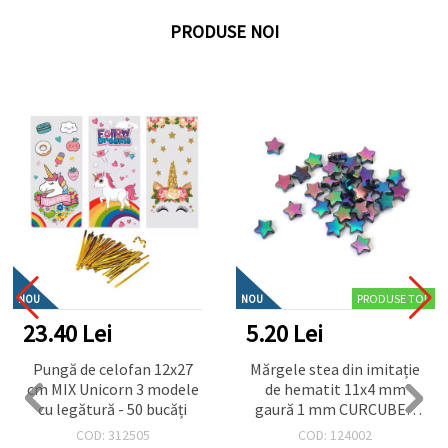
PRODUSE NOI
PRODUSE TOP
NOU
NOU
23.40 Lei
5.20 Lei
Pungă de celofan 12x27
Mărgele stea din imitație
cm MIX Unicorn 3 modele
de hematit 11x4 mm
cu legătură - 50 bucăți
gaură 1 mm CURCUBEU
-20 grame ~ 90 bucăți
COD: 312505
COD: 124002