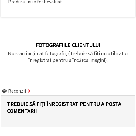
Produsul nu a fost evaluat.
făcând clic
pe butonul
"Salvați"
Аcceptati
toate!
FOTOGRAFIILE CLIENTULUI
Setări
Nu s-au încărcat fotografii, (Trebuie să fiți un utilizator
înregistrat pentru a încărca imagini).
Recenzii:
0
TREBUIE SĂ FIȚI ÎNREGISTRAT PENTRU A POSTA
COMENTARII