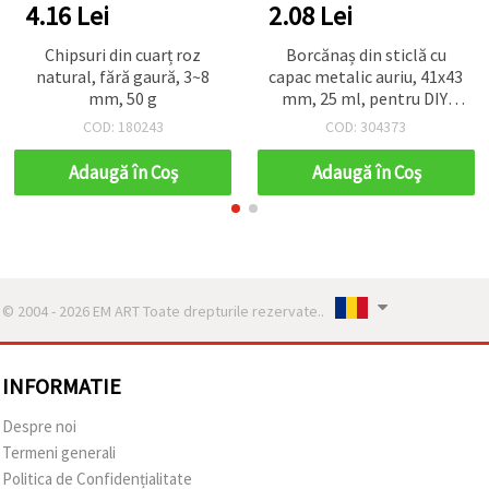
4.16 Lei
2.08 Lei
Chipsuri din cuarț roz
Borcănaș din sticlă cu
natural, fără gaură, 3~8
capac metalic auriu, 41x43
mm, 50 g
mm, 25 ml, pentru DIY,
craft și handmade
COD: 180243
COD: 304373
Adaugă în Coş
Adaugă în Coş
© 2004 - 2026 EM ART Toate drepturile rezervate..
INFORMATIE
Despre noi
Termeni generali
Politica de Confidențialitate