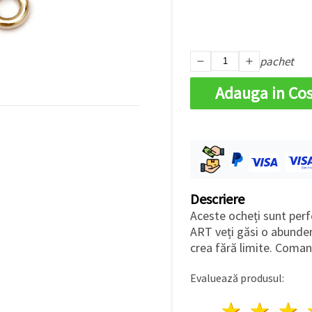
pachet
Adauga in Co
Descriere
Aceste ocheți sunt perf
ART veți găsi o abunden
crea fără limite. Coman
Evaluează produsul:
1 stea
2 st