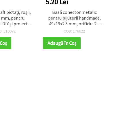
5.20 Lei
7.28
ft pictați, roșii,
Bază conector metalic
Crengu
5 mm, pentru
pentru bijuterii handmade,
cu flo
i DIY și proiecte
49x19x2.5 mm, orificiu: 2.5
m
de – 20 buc.
mm, culoare bronz antic - 2
D: 510072
COD: 176622
bucăți
 Coş
Adaugă în Coş
Adaug