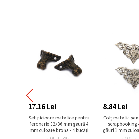
17.16 Lei
8.84 Lei
6x30x4
Set picioare metalice pentru
Colț metalic pen
 mm,
feronerie 32x36 mm gaură 4
scrapbooking
t de 4
mm culoare bronz - 4 bucăți
găuri 1 mm culoa
ft & DIY
4 bucă
COD: 135906
COD: 135