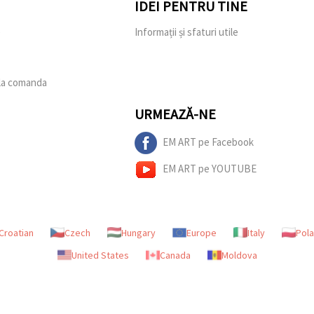
IDEI PENTRU TINE
e
Informații și sfaturi utile
 la comanda
URMEAZĂ-NE
EM ART pe Facebook
EM ART pe YOUTUBE
Croatian
Czech
Hungary
Europe
Italy
Pol
United States
Canada
Moldova