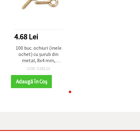
4.68 Lei
100 buc. ochiuri (inele
ochet) cu șurub din
metal, 8x4 mm,
orificiu 1,8 mm,
COD: 526123
culoare auriu, mici
pentru bijuterii
Adaugă în Coş