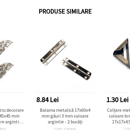
PRODUSE SIMILARE
8.84 Lei
1.30 Lei
tru decorare
Balama metalică 17x60x4
Colțare met
 45x45 mm
mm găuri 3 mm culoare
culoare br
re argintie -
argintie - 2 bucăți
17x17x4.5
ți
ideale pent
922
COD: 135926
CO