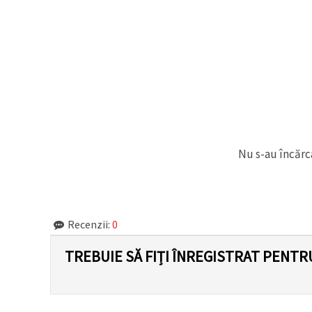
făcând clic
pe butonul
"Salvați"
Аcceptati
toate!
Setări
Nu s-au încărca
Recenzii:
0
TREBUIE SĂ FIȚI ÎNREGISTRAT PENTR