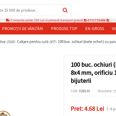
Comanda peste 250 Lei si primesti transport gratuit!
0731715486
PROMOȚII DE VÂNZĂRI
PRODUSE TOP
EN-GROSS
V
tive
(510)
›
Colțare pentru cutii
(67)
›
100 buc. ochiuri (inele ochet) cu șuru
100 buc. ochiuri 
8x4 mm, orificiu 
bijuterii
COD:
526123
Greutate: 15
Pret:
4.68 Lei
1-4 p