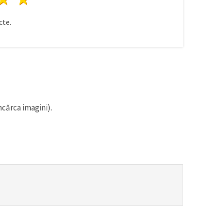
te.
ncărca imagini).