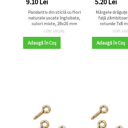
9.10 Lei
5.20 Lei
ntru
Pandantiv din sticlă cu flori
Mărgele drăguțe
,6 mm,
naturale uscate înglobate,
față zâmbitoar
~3 m
culori mixte, 28x20 mm
rotunde 7x8 m
mm– perfect
COD: 101261
COD: 102
bijuterii handma
& DIY creativ, l
Adaugă în Coş
Adaugă în Coş
set de 50 