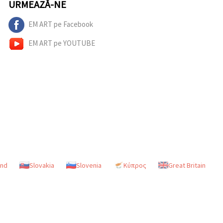
URMEAZĂ-NE
EM ART pe Facebook
EM ART pe YOUTUBE
and
Slovakia
Slovenia
Κύπρος
Great Britain