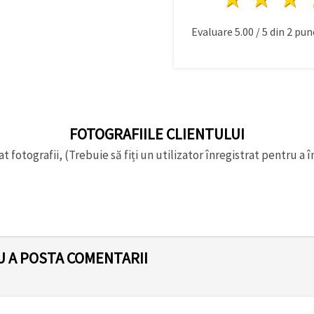
Evaluare
5.00
/
5
din
2
punc
FOTOGRAFIILE CLIENTULUI
t fotografii, (Trebuie să fiți un utilizator înregistrat pentru a î
U A POSTA COMENTARII