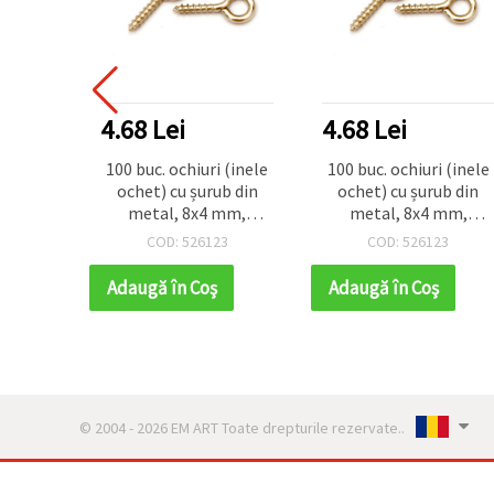
4.68 Lei
4.68 Lei
100 buc. ochiuri (inele
100 buc. ochiuri (inele
ochet) cu șurub din
ochet) cu șurub din
metal, 8x4 mm,
metal, 8x4 mm,
orificiu 1,8 mm,
orificiu 1,8 mm,
COD: 526123
COD: 526123
culoare auriu, mici
culoare auriu, mici
pentru bijuterii
pentru bijuterii
Adaugă în Coş
Adaugă în Coş
© 2004 - 2026 EM ART Toate drepturile rezervate..