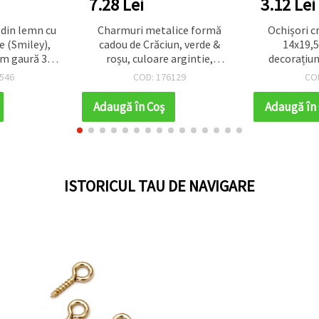
7.28 Lei
3.12 Lei
 din lemn cu
Charmuri metalice formă
Ochișori cra
e (Smiley),
cadou de Crăciun, verde &
14x19,
m gaură 3
roșu, culoare argintie,
decorațiun
e pentru
16x16x2 mm, gaură 2 mm –
handma
546
COD: 176129
CO
de, mărgelit
Pachet sărbătoresc asortat,
emn natural,
5 buc., pentru bijuterii
Adaugă în Coş
Adaugă în
bucăți
handmade și craft DIY
ISTORICUL TAU DE NAVIGARE