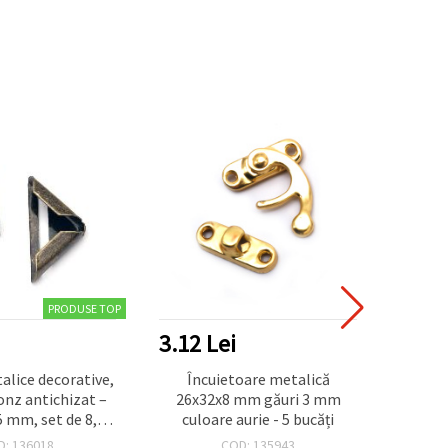
PRODUSE TOP
3.12 Lei
6.24
alice decorative,
Încuietoare metalică
Colțar
onz antichizat –
26x32x8 mm găuri 3 mm
 mm, set de 8,
culoare aurie - 5 bucăți
scrapb
ru scrapbooking,
antic
D: 136018
COD: 135943