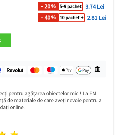
- 20
3.74 Lei
%
5-9 pachet
- 40
2.81 Lei
%
10 pachet +
s
ecți pentru agățarea obiectelor mici! La EM
ță de materiale de care aveți nevoie pentru a
dați online.
ele
3 stele
4 stele
5 stele