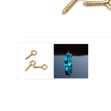
conținut și
reclame
mai
relevante,
inclusiv cu
ajutorul
partenerilor
noștri de
analiză și
marketing.
Puteți fi de
acord să
utilizați
toate
cookie -
urile făcând
clic pe
"acceptati
toate!" Sau
să vă
indicați
preferințele
în setări
selectând
un tip de
cookie -uri
dat și