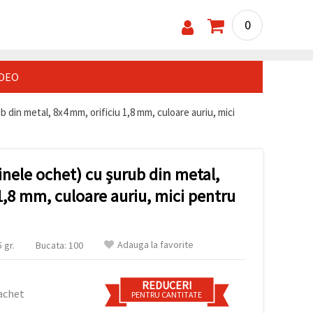
0
IDEO
b din metal, 8x4 mm, orificiu 1,8 mm, culoare auriu, mici
(inele ochet) cu șurub din metal,
1,8 mm, culoare auriu, mici pentru
Adauga la favorite
 gr.
Bucata: 100
REDUCERI
achet
PENTRU CANTITATE