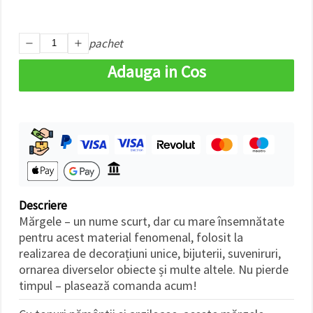
făcând clic
pe butonul
"Salvați"
pachet
Аcceptati
Adauga in Cos
toate!
Setări
Descriere
Mărgele – un nume scurt, dar cu mare însemnătate
pentru acest material fenomenal, folosit la
realizarea de decorațiuni unice, bijuterii, suveniruri,
ornarea diverselor obiecte și multe altele. Nu pierde
timpul – plasează comanda acum!