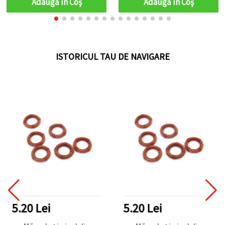
Adaugă în Coş
Adaugă în Coş
bijuteriilor handmade:
coliere, brățări, cercei și
decorațiuni
ISTORICUL TAU DE NAVIGARE
5.20 Lei
5.20 Lei