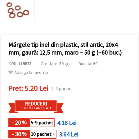
conținut și
reclame
mai
relevante,
inclusiv cu
ajutorul
partenerilor
noștri de
Mărgele tip inel din plastic, stil antic, 20x4
analiză și
marketing.
mm, gaură: 12,5 mm, maro – 50 g (~60 buc.)
Puteți fi de
acord să
COD:
119623
Greutate: 50 gr.
Bucata: 60
utilizați
toate
Adauga la favorite
cookie -
urile făcând
Pret:
5.20 Lei
clic pe
1-4 pachet
"acceptati
toate!" Sau
să vă
REDUCERI
indicați
PENTRU CANTITATE
preferințele
în setări
selectând
- 20
4.16 Lei
%
5-9 pachet
un tip de
cookie -uri
- 30
3.64 Lei
%
10 pachet +
dat și