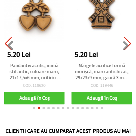
5.20 Lei
5.20 Lei
Pandantiv acrilic, inimă
Mărgele acrilice formă
stil antic, culoare maro,
morișcă, maro antichizat,
21x17,5x6 mm, orificiu 3
29x23x9 mm, gaură 3 mm
mm - 50 g (~60 buc.)
- 50 g (~15 buc.)
COD: 119620
COD: 119446
Adaugă în Coş
Adaugă în Coş
CLIENTII CARE AU CUMPARAT ACEST PRODUS AU MAI