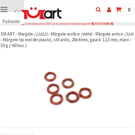
0
Folosim
Comanda peste 250 Lei si primesti transport gratuit!
0731715486
cookie-
EM ART
›
Margele
(11822)
›
Mărgele acrilice
(4494)
›
Mărgele antice
(314)
uri
›
Mărgele tip inel din plastic, stil antic, 20x4 mm, gaură: 12,5 mm, maro –
🍪 Folosim
50 g (~60 buc.)
cookie-uri
și
tehnologii
similare
pentru a
asigura
funcționarea
corectă a
site-ului,
pentru a vă
îmbunătăți
experiența
și, cu
acordul
dumneavoastră,
pentru a
analiza
traficul și a
afișa