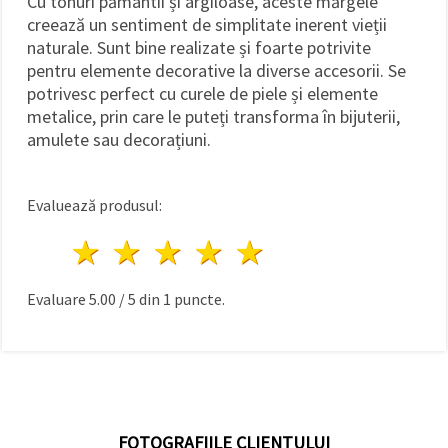
Cu tonuri pământii și argiloase, aceste mărgele
creează un sentiment de simplitate inerent vieții
naturale. Sunt bine realizate și foarte potrivite
pentru elemente decorative la diverse accesorii. Se
potrivesc perfect cu curele de piele și elemente
metalice, prin care le puteți transforma în bijuterii,
amulete sau decorațiuni.
Evaluează produsul:
1 stea
2 stele
3 stele
4 stele
5 stele
Evaluare
5.00
/
5
din
1
puncte.
FOTOGRAFIILE CLIENTULUI