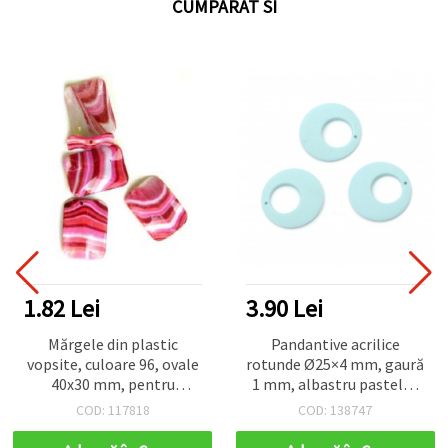
CUMPARAT SI
1.82 Lei
3.90 Lei
Mărgele din plastic
Pandantive acrilice
vopsite, culoare 96, ovale
rotunde Ø25×4 mm, gaură
40x30 mm, pentru
1 mm, albastru pastelat
bijuterii și accesorii DIY, 3
deschis – Set de 5,
COD: 117818
COD: 138747
buc. - 15 g
elemente pentru
confecționarea