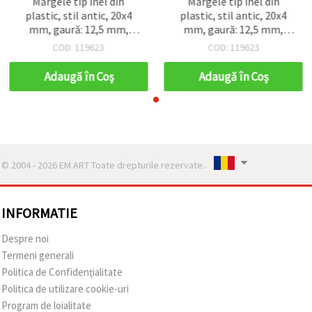
Mărgele tip inel din
Mărgele tip inel din
plastic, stil antic, 20x4
plastic, stil antic, 20x4
mm, gaură: 12,5 mm,
mm, gaură: 12,5 mm,
maro – 50 g (~60 buc.)
maro – 50 g (~60 buc.)
COD: 119623
COD: 119623
Adaugă în Coş
Adaugă în Coş
© 2004 - 2026 EM ART Toate drepturile rezervate..
INFORMATIE
Despre noi
Termeni generali
Politica de Confidențialitate
Politica de utilizare cookie-uri
Program de loialitate