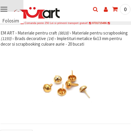
0
Folosim
Comanda peste 250 Lei si primesti transport gratuit!
0731715486
cookie-
EM ART
›
Materiale pentru craft
(8818)
›
Materiale pentru scrapbooking
uri
(1193)
›
Brads decorative
(14)
›
Impletituri metalice 6x13 mm pentru
🍪 Folosim
decor si scrapbooking culoare aurie - 20 bucati
cookie-uri
și
tehnologii
similare
pentru a
asigura
funcționarea
corectă a
site-ului,
pentru a vă
îmbunătăți
experiența
și, cu
acordul
dumneavoastră,
pentru a
analiza
traficul și a
afișa