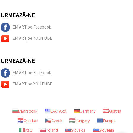
URMEAZĂ-NE
EM ART pe Facebook
EM ART pe YOUTUBE
URMEAZĂ-NE
EM ART pe Facebook
EM ART pe YOUTUBE
Български
Ελληνικά
Germany
Austria
Croatian
Czech
Hungary
Europe
Italy
Poland
Slovakia
Slovenia