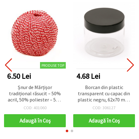
PRODUSE TOP
6.50 Lei
4.68 Lei
Șnur de Mărțișor
Borcan din plastic
tradițional răsucit – 50%
transparent cu capac din
acril, 50% poliester – 50 g
plastic negru, 62x70 mm,
/ 170 m
150 ml – pentru craft, DIY
COD: 401060
COD: 306127
și depozitare
Adaugă în Coş
Adaugă în Coş