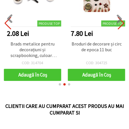
PRODUSE TOP
PRODUSE TOP
2.08 Lei
7.80 Lei
Brads metalice pentru
Broduri de decorare și circ
decorațiuni și
de epoca 11 buc
scrapbooking, culoare
argintiu, 15 x 20,5 mm - 10
COD: 314704
COD: 304725
bucăți
Adaugă în Coş
Adaugă în Coş
CLIENTII CARE AU CUMPARAT ACEST PRODUS AU MAI
CUMPARAT SI