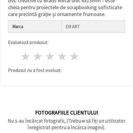
dvs. creative cu Brads Metal unic 6x13mm - este
făcând clic
cheia pentru proiectele de scrapbooking sofisticate
pe butonul
"Salvați"
care prezintă grație și ornamente frumoase.
Marca
EM ART
Аcceptati
toate!
Evaluează produsul:
Setări
1 stea
2 stele
3 stele
4 stele
5 stele
Produsul nu a fost evaluat.
FOTOGRAFIILE CLIENTULUI
Nu s-au încărcat fotografii, (Trebuie să fiți un utilizator
înregistrat pentru a încărca imagini).