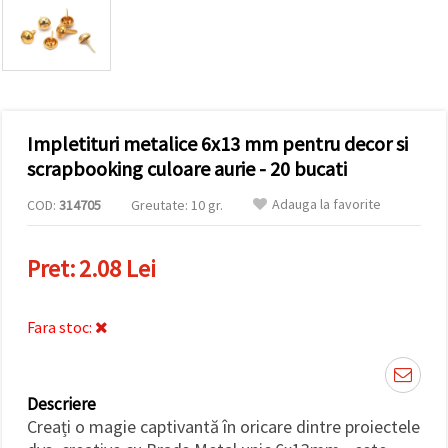
conținut și
reclame
mai
relevante,
inclusiv cu
ajutorul
partenerilor
noștri de
Impletituri metalice 6x13 mm pentru decor si
analiză și
marketing.
scrapbooking culoare aurie - 20 bucati
Puteți fi de
acord să
Adauga la favorite
COD:
314705
Greutate: 10 gr.
utilizați
toate
cookie -
Pret:
2.08 Lei
urile făcând
clic pe
"acceptati
toate!" Sau
Fara stoc:
să vă
indicați
preferințele
în setări
selectând
Descriere
un tip de
cookie -uri
Creați o magie captivantă în oricare dintre proiectele
dat și