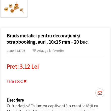
conținut și
reclame
mai
relevante,
inclusiv cu
ajutorul
partenerilor
noștri de
Brads metalici pentru decorațiuni și
analiză și
marketing.
scrapbooking, aurii, 10x15 mm - 20 buc.
Puteți fi de
acord să
Adauga la favorite
COD:
314707
utilizați
toate
cookie -
Pret:
3.12 Lei
urile făcând
clic pe
"acceptati
toate!" Sau
Fara stoc:
să vă
indicați
preferințele
în setări
selectând
Descriere
un tip de
cookie -uri
Cufundați-vă în lumea captivantă a creativității cu
dat și