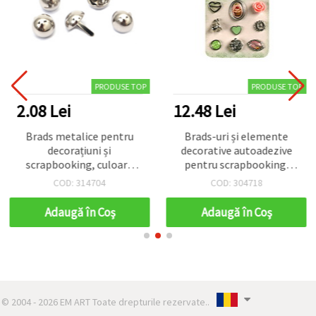
PRODUSE TOP
PRODUSE TOP
2.08 Lei
12.48 Lei
Brads metalice pentru
Brads-uri și elemente
decorațiuni și
decorative autoadezive
scrapbooking, culoare
pentru scrapbooking,
argintiu, 15 x 20,5 mm - 10
temă Ceai de după-
COD: 314704
COD: 304718
bucăți
amiază, 9 piese
Adaugă în Coş
Adaugă în Coş
© 2004 - 2026 EM ART Toate drepturile rezervate..