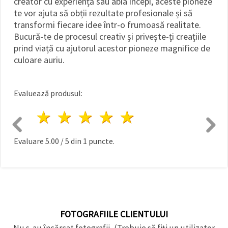
creator cu experiență sau abia începi, aceste pioneze
te vor ajuta să obții rezultate profesionale și să
transformi fiecare idee într-o frumoasă realitate.
Bucură-te de procesul creativ și privește-ți creațiile
prind viață cu ajutorul acestor pioneze magnifice de
culoare auriu.
Evaluează produsul:
1 stea
2 stele
3 stele
4 stele
5 stele
Evaluare
5.00
/
5
din
1
puncte.
FOTOGRAFIILE CLIENTULUI
Nu s-au încărcat fotografii, (Trebuie să fiți un utilizator