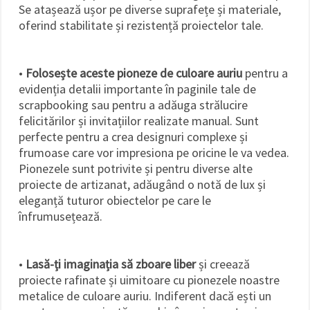
Se atașează ușor pe diverse suprafețe și materiale,
oferind stabilitate și rezistență proiectelor tale.
•
Folosește aceste pioneze de culoare auriu
pentru a
evidenția detalii importante în paginile tale de
scrapbooking sau pentru a adăuga strălucire
felicitărilor și invitațiilor realizate manual. Sunt
perfecte pentru a crea designuri complexe și
frumoase care vor impresiona pe oricine le va vedea.
Pionezele sunt potrivite și pentru diverse alte
proiecte de artizanat, adăugând o notă de lux și
eleganță tuturor obiectelor pe care le
înfrumusețează.
•
Lasă-ți imaginația să zboare liber
și creează
proiecte rafinate și uimitoare cu pionezele noastre
metalice de culoare auriu. Indiferent dacă ești un