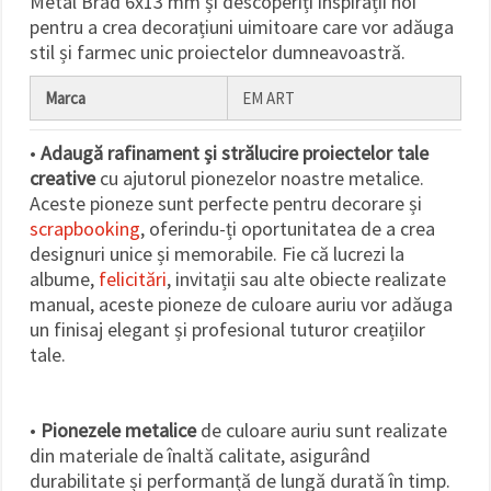
Metal Brad 6x13 mm și descoperiți inspirații noi
făcând clic
pentru a crea decorațiuni uimitoare care vor adăuga
pe butonul
"Salvați"
stil și farmec unic proiectelor dumneavoastră.
Marca
EM ART
Аcceptati
toate!
•
Adaugă rafinament și strălucire proiectelor tale
Setări
creative
cu ajutorul pionezelor noastre metalice.
Aceste pioneze sunt perfecte pentru decorare și
scrapbooking
, oferindu-ți oportunitatea de a crea
designuri unice și memorabile. Fie că lucrezi la
albume,
felicitări
, invitații sau alte obiecte realizate
manual, aceste pioneze de culoare auriu vor adăuga
un finisaj elegant și profesional tuturor creațiilor
tale.
•
Pionezele metalice
de culoare auriu sunt realizate
din materiale de înaltă calitate, asigurând
durabilitate și performanță de lungă durată în timp.