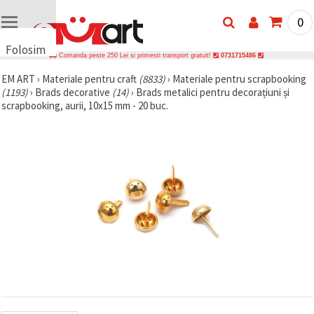
0
Folosim
Comanda peste 250 Lei si primesti transport gratuit!
0731715486
cookie-
EM ART
›
Materiale pentru craft
(8833)
›
Materiale pentru scrapbooking
uri
(1193)
›
Brads decorative
(14)
›
Brads metalici pentru decorațiuni și
🍪 Folosim
scrapbooking, aurii, 10x15 mm - 20 buc.
cookie-uri
și
tehnologii
similare
pentru a
asigura
funcționarea
corectă a
site-ului,
pentru a vă
îmbunătăți
experiența
și, cu
acordul
dumneavoastră,
pentru a
analiza
traficul și a
afișa