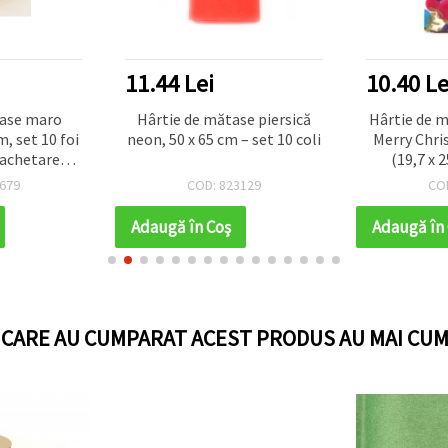
11.44 Lei
10.40 Le
tase maro
Hârtie de mătase piersică
Hârtie de m
m, set 10 foi
neon, 50 x 65 cm – set 10 coli
Merry Chri
achetare
(19,7 x 2
re, proiecte
festive 
679
COD: 823129
CO
uni pentru
cadou de s
eri
cadou, de
Adaugă în Coş
Adaugă în
cra
I CARE AU CUMPARAT ACEST PRODUS AU MAI CUM