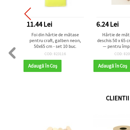
11.44 Lei
6.24 Lei
orativă
Foi din hârtie de mătase
Hârtie de mă
10 foi
pentru craft, galben neon,
deschis 50 x 65 c
50x65 cm - set 10 buc.
— pentru împ
cadouri, ambala
COD: 823116
COD: 820
DIY și decorați
petrec
Adaugă în Coş
Adaugă în Coş
CLIENTI