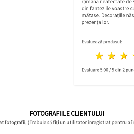
rămână neafectate de sc
din fanteziile voastre cu
mătase. Decorațiile născ
prezența lor.
Evaluează produsul:
1 stea
2 st
Evaluare
5.00
/
5
din
2
punc
FOTOGRAFIILE CLIENTULUI
t fotografii, (Trebuie să fiți un utilizator înregistrat pentru a î