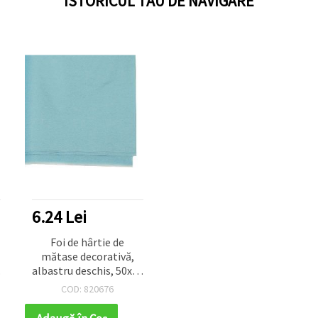
ISTORICUL TAU DE NAVIGARE
6.24 Lei
Foi de hârtie de
mătase decorativă,
5
albastru deschis, 50x65
cm – set 10 bucăți
COD: 820676