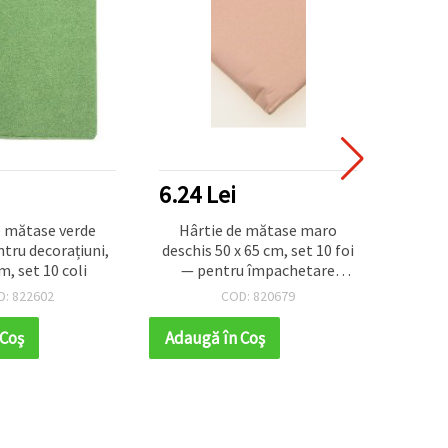
6.24 Lei
6.24
e mătase verde
Hârtie de mătase maro
Foi 
ntru decorațiuni,
deschis 50 x 65 cm, set 10 foi
pen
m, set 10 coli
— pentru împachetare
gal
cadouri, ambalare, proiecte
D: 822602
COD: 820679
DIY și decorațiuni pentru
petreceri
 Coş
Adaugă în Coş
Adaug