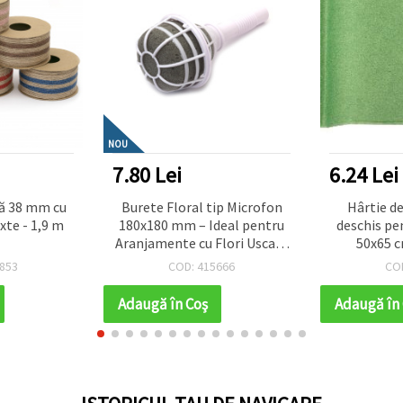
NOU
7.80 Lei
6.24 Lei
tă 38 mm cu
Burete Floral tip Microfon
Hârtie d
xte - 1,9 m
180x180 mm – Ideal pentru
deschis pe
Aranjamente cu Flori Uscate
50x65 c
și Decorațiuni
853
COD: 415666
CO
Adaugă în Coş
Adaugă în