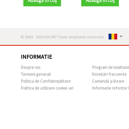
Adaugă în Coş
Adaugă în Coş
© 2004 - 2026 EM ART Toate drepturile rezervate..
INFORMATIE
Despre noi
Program de loialitat
Termeni generali
întrebări frecvente
Politica de Confidențialitate
Comandă și livrare
Politica de utilizare cookie-uri
Informatie referitor