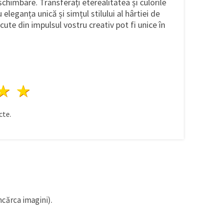
himbare. Transferați eterealitatea și culorile
 eleganța unică și simțul stilului al hârtiei de
ute din impulsul vostru creativ pot fi unice în
ele
3 stele
4 stele
5 stele
te.
ncărca imagini).