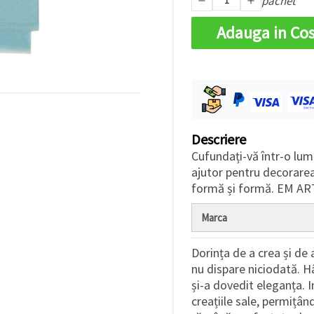
pachet
Adauga in Co
Descriere
Cufundați-vă într-o lum
ajutor pentru decorarea 
formă și formă. EM AR
Marca
Dorința de a crea și de
nu dispare niciodată. H
și-a dovedit eleganța. 
creațiile sale, permițând