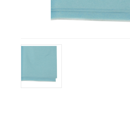
conținut și
reclame
mai
relevante,
inclusiv cu
ajutorul
partenerilor
noștri de
analiză și
marketing.
Puteți fi de
acord să
utilizați
toate
cookie -
urile făcând
clic pe
"acceptati
toate!" Sau
să vă
indicați
preferințele
în setări
selectând
un tip de
cookie -uri
dat și