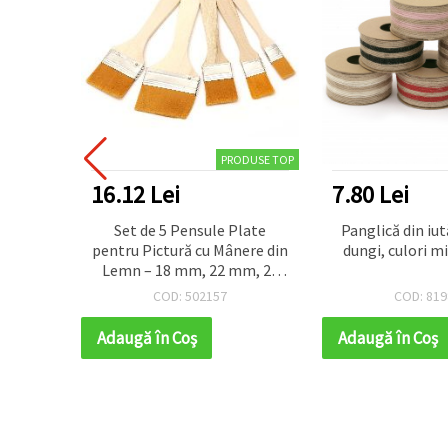
DUSE TOP
PRODUSE TOP
16.12 Lei
7.80 Lei
roz
Set de 5 Pensule Plate
Panglică din iu
 10 foi
pentru Pictură cu Mânere din
dungi, culori mi
Lemn – 18 mm, 22 mm, 24
mm, 30 mm, 47 mm | EM
COD: 502157
COD: 819
ART
Adaugă în Coş
Adaugă în Coş