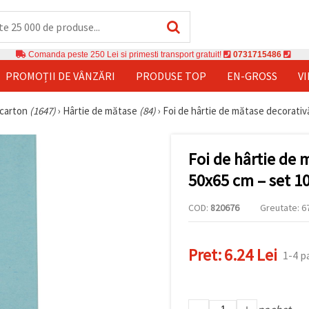
Comanda peste 250 Lei si primesti transport gratuit!
0731715486
PROMOȚII DE VÂNZĂRI
PRODUSE TOP
EN-GROSS
V
i carton
(1647)
›
Hârtie de mătase
(84)
›
Foi de hârtie de mătase decorativă
Foi de hârtie de 
50x65 cm – set 10
COD:
820676
Greutate: 67
Pret:
6.24 Lei
1-4 p