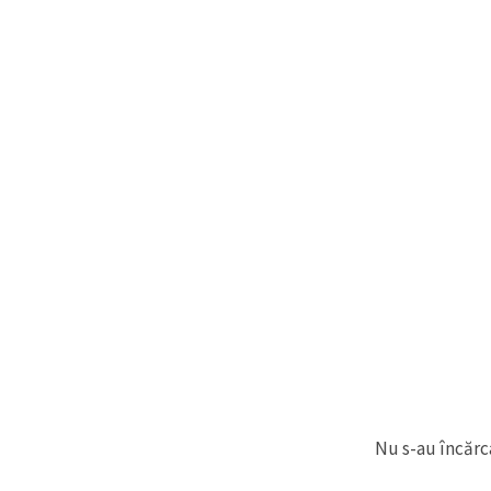
făcând clic
pe butonul
"Salvați"
Аcceptati
toate!
Setări
Nu s-au încărca