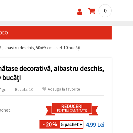
0
IDEO
, albastru deschis, 50x65 cm – set 10 bucăți
mătase decorativă, albastru deschis,
 bucăți
Adauga la favorite
 gr.
Bucata: 10
REDUCERI
achet
PENTRU CANTITATE
- 20
4.99 Lei
%
5 pachet +