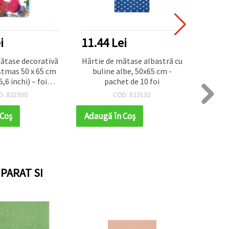
i
11.44 Lei
6.24
ătase decorativă
Hârtie de mătase albastră cu
Foi 
stmas 50 x 65 cm
buline albe, 50x65 cm -
decor
5,6 inchi) – foi
pachet de 10 foi
craft,
pentru ambalaj
D: 821930
COD: 823132
ărbători, pungi
cupaj, hobby și
 Coş
Adaugă în Coş
Adaug
ft, 10 foi
PARAT SI