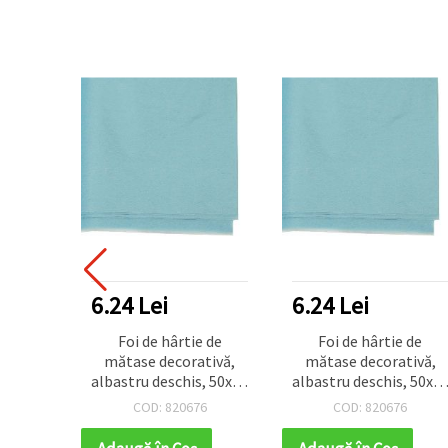
6.24 Lei
6.24 Lei
Foi de hârtie de
Foi de hârtie de
mătase decorativă,
mătase decorativă,
albastru deschis, 50x65
albastru deschis, 50x6
cm – set 10 bucăți
cm – set 10 bucăți
COD: 820676
COD: 820676