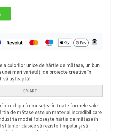
s
e a culorilor unice de hârtie de mătase, un bun
unei mari varietăți de proiecte creative în
T vă așteaptă!
EM ART
 a întruchipa frumusețea în toate formele sale
ârtia de mătase este un material incredibil care
Industria modei folosește hârtia de mătase în
 stilurilor clasice să reziste timpului și să