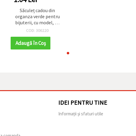
Săculeț cadou din
organza verde pentru
bijuterii, cu model, 26
cm
COD: 306220
Adaugă în Coş
IDEI PENTRU TINE
e
Informații și sfaturi utile
 la comanda