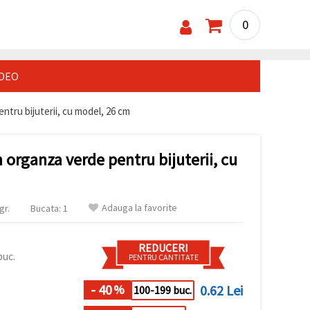
0
IDEO
ntru bijuterii, cu model, 26 cm
 organza verde pentru bijuterii, cu
Adauga la favorite
gr.
Bucata: 1
REDUCERI
buc.
PENTRU CANTITATE
- 40
0.62 Lei
%
100-199 buc.