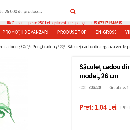
Comanda peste 250 Lei si primesti transport gratuit!
0731715486
PROMOȚII DE VÂNZĂRI
PRODUSE TOP
EN-GROSS
V
re cadouri
(1749)
›
Pungi cadou
(322)
›
Săculeț cadou din organza verde pe
Săculeț cadou din
model, 26 cm
COD:
306220
Greutate: 1 
Pret:
1.04 Lei
1-99 