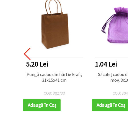
5.20 Lei
1.04 Lei
pentru
Pungă cadou din hârtie kraft,
Săculeț cadou 
x9 cm
31x15x41 cm
mov, 8x1
COD: 302733
COD: 304
Adaugă în Coş
Adaugă în Coş