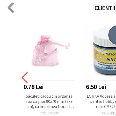
CLIENTI
DUSE TOP
0.78 Lei
6.50 Lei
că Mată
Săculeți cadou din organza
LORKA Vopsea ac
 Art &
roz cu șnur 90x70 mm (9x7
pentru hobby și
cm), cu imprimeu floral în
rece CM325
ton argintiu, punguțe mici
COD: 304533
COD: 842