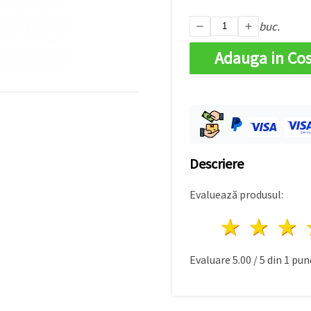
buc.
Adauga in Co
Descriere
Evaluează produsul:
1 stea
2 st
Evaluare
5.00
/
5
din
1
punc