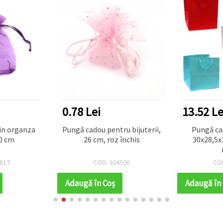
0.78 Lei
13.52 Le
din organza
Pungă cadou pentru bijuterii,
Pungă ca
0 cm
26 cm, roz închis
30x28,5x
817
COD: 304506
CO
Adaugă în Coş
Adaugă în