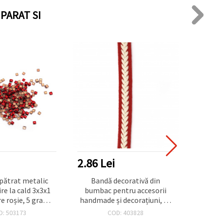
PARAT SI
2.86 Lei
1.56
pătrat metalic
Bandă decorativă din
Borcăn
ire la cald 3x3x1
bumbac pentru accesorii
plut
e roșie, 5 grame
handmade și decorațiuni, 15
pent
00 buc.
mm, roșu cu alb - 1 metru
D: 503173
COD: 403828