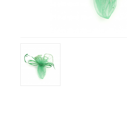
conținut și
reclame
mai
relevante,
inclusiv cu
ajutorul
partenerilor
noștri de
analiză și
marketing.
Puteți fi de
acord să
utilizați
toate
cookie -
urile făcând
clic pe
"acceptati
toate!" Sau
să vă
indicați
preferințele
în setări
selectând
un tip de
cookie -uri
dat și