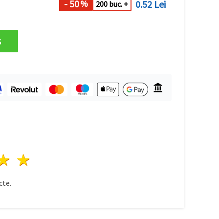
- 50
0.52 Lei
%
200 buc. +
s
ele
3 stele
4 stele
5 stele
te.