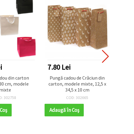
i
7.80 Lei
1.04
dou din carton
Pungă cadou de Crăciun din
Săcule
30 cm, modele
carton, modele mixte, 12,5 x
pungi 
mixte
34,5 x 10 cm
D: 302758
COD: 302665
 Coş
Adaugă în Coş
Adaug