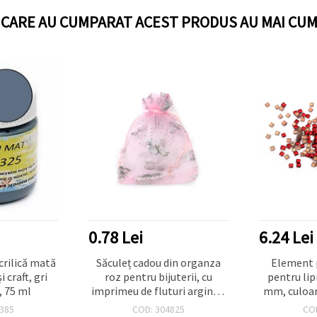
I CARE AU CUMPARAT ACEST PRODUS AU MAI CUM
0.78 Lei
6.24 Lei
rilică mată
Săculeț cadou din organza
Element 
 craft, gri
roz pentru bijuterii, cu
pentru lip
, 75 ml
imprimeu de fluturi argintii,
mm, culoar
9x12 cm
~5
385
COD: 304825
CO