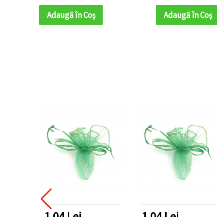
pentru bijuterii, mărturii de
nuntă, bomboane și proiecte
Adaugă în Coş
Adaugă în Coş
DIY & hobby
1.04 Lei
1.04 Lei