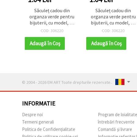
Săculeț cadou din
Săculeț cadou din
organza verde pentru
organza verde pentru
bijuterii, cu model, 26
bijuterii, cu model, 26
cm
cm
COD: 306220
COD: 306220
Adaugă în Coş
Adaugă în Coş
© 2004 - 2026 EM ART Toate drepturile rezervate..
INFORMATIE
Despre noi
Program de loialitat
Termeni generali
întrebări frecvente
Politica de Confidențialitate
Comandă și livrare
Politica de utilizare cookie-uri
Informatie referitor