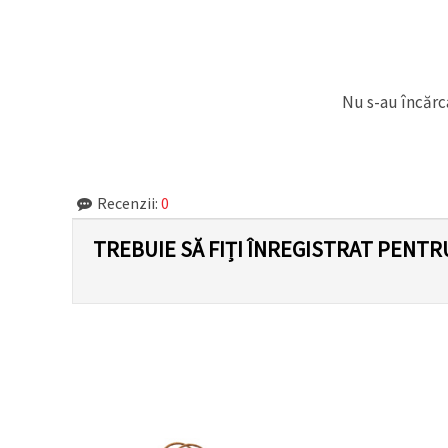
făcând clic
pe butonul
"Salvați"
Аcceptati
Nu s-au încărca
toate!
Setări
Recenzii:
0
TREBUIE SĂ FIȚI ÎNREGISTRAT PENTR