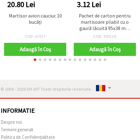
20.80 Lei
3.12 Lei
Martisor avion cauciuc 10
Pachet de carton pentru
bucăți
martisoare pliabil cu o
gaură lăcuită 95x38 mm
50 bucăți
COD: n1557
COD: 303116
Adaugă în Coş
Adaugă în Coş
© 2004 - 2026 EM ART Toate drepturile rezervate..
INFORMATIE
Despre noi
Termeni generali
Politica de Confidențialitate