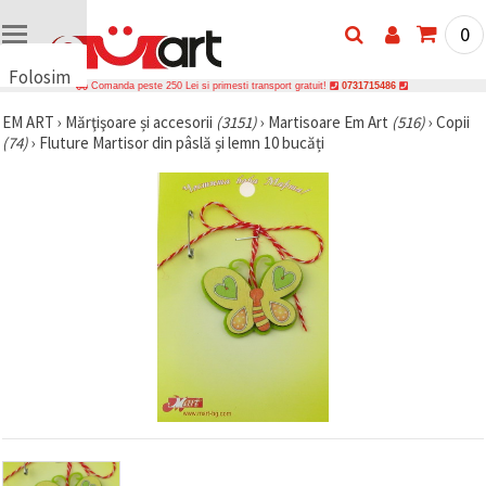
0
Folosim
Comanda peste 250 Lei si primesti transport gratuit!
0731715486
cookie-
EM ART
›
Mărţişoare și accesorii
(3151)
›
Martisoare Em Art
(516)
›
Copii
uri
(74)
›
Fluture Martisor din pâslă și lemn 10 bucăți
🍪 Folosim
cookie-uri
și
tehnologii
similare
pentru a
asigura
funcționarea
corectă a
site-ului,
pentru a vă
îmbunătăți
experiența
și, cu
acordul
dumneavoastră,
pentru a
analiza
traficul și a
afișa