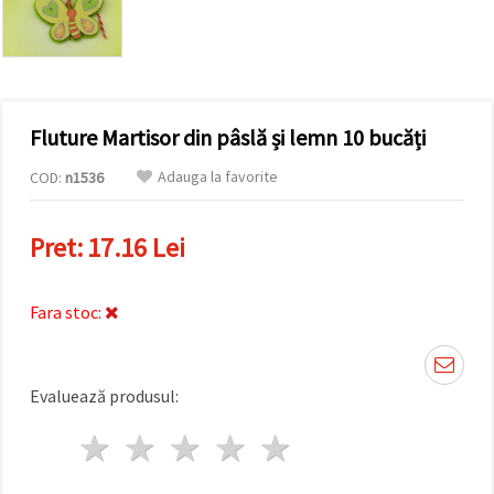
conținut și
reclame
mai
relevante,
inclusiv cu
ajutorul
partenerilor
Fluture Martisor din pâslă și lemn 10 bucăți
noștri de
analiză și
marketing.
Adauga la favorite
COD:
n1536
Puteți fi de
acord să
utilizați
Pret:
17.16 Lei
toate
cookie -
urile făcând
clic pe
Fara stoc:
"acceptati
toate!" Sau
să vă
indicați
Evaluează produsul:
preferințele
în setări
selectând
1 stea
2 stele
3 stele
4 stele
5 stele
un tip de
cookie -uri
dat și