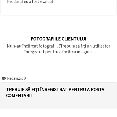
Produsul nu a fost evaluat.
făcând clic
pe butonul
"Salvați"
Аcceptati
toate!
FOTOGRAFIILE CLIENTULUI
Setări
Nu s-au încărcat fotografii, (Trebuie să fiți un utilizator
înregistrat pentru a încărca imagini).
Recenzii:
0
TREBUIE SĂ FIȚI ÎNREGISTRAT PENTRU A POSTA
COMENTARII