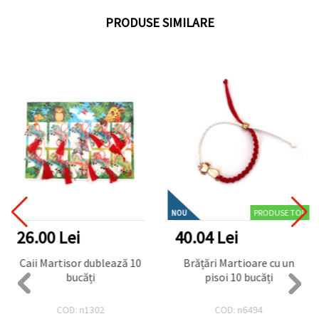
PRODUSE SIMILARE
PRODUSE TOP
NOU
26.00 Lei
40.04 Lei
Caii Martisor dublează 10
Brățări Martioare cu un
bucăți
pisoi 10 bucăți
COD: n1302
COD: n6494