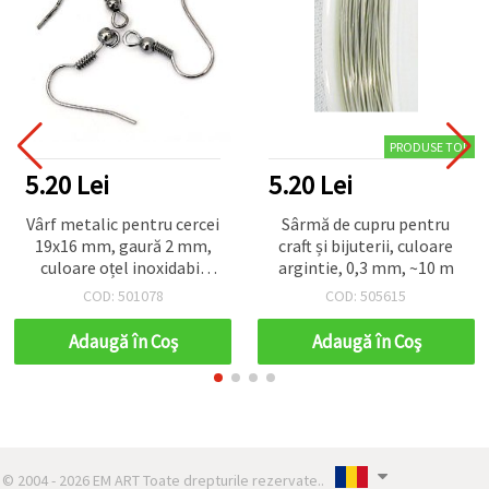
PRODUSE TOP
5.20 Lei
5.20 Lei
Vârf metalic pentru cercei
Sârmă de cupru pentru
19x16 mm, gaură 2 mm,
craft și bijuterii, culoare
culoare oțel inoxidabil
argintie, 0,3 mm, ~10 m
închis - 50 bucăți
COD: 501078
COD: 505615
Adaugă în Coş
Adaugă în Coş
© 2004 - 2026 EM ART Toate drepturile rezervate..