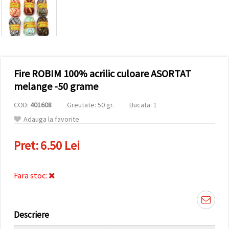
conținut și
reclame
mai
relevante,
inclusiv cu
ajutorul
partenerilor
noștri de
Fire ROBIM 100% acrilic culoare ASORTAT
analiză și
marketing.
melange -50 grame
Puteți fi de
acord să
COD:
401608
Greutate: 50 gr.
Bucata: 1
utilizați
toate
Adauga la favorite
cookie -
urile făcând
Pret:
6.50 Lei
clic pe
"acceptati
toate!" Sau
să vă
Fara stoc:
indicați
preferințele
în setări
selectând
un tip de
Descriere
cookie -uri
dat și