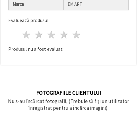
făcând clic
Marca
EM ART
pe butonul
"Salvați"
Evaluează produsul:
Аcceptati
1 stea
2 stele
3 stele
4 stele
5 stele
toate!
Setări
Produsul nu a fost evaluat.
FOTOGRAFIILE CLIENTULUI
Nu s-au încărcat fotografii, (Trebuie să fiți un utilizator
înregistrat pentru a încărca imagini).