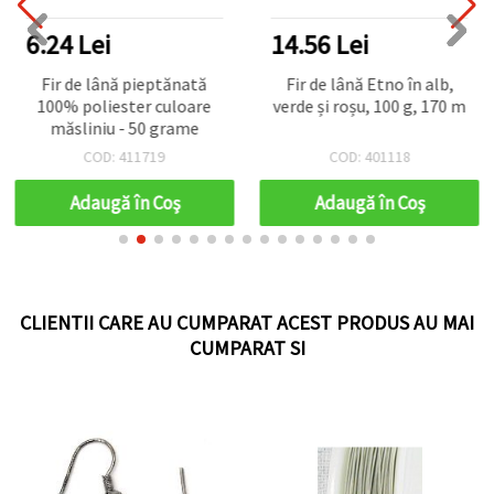
6.24 Lei
14.56 Lei
Fir de lână pieptănată
Fir de lână Etno în alb,
100% poliester culoare
verde și roșu, 100 g, 170 m
măsliniu - 50 grame
COD: 411719
COD: 401118
Adaugă în Coş
Adaugă în Coş
CLIENTII CARE AU CUMPARAT ACEST PRODUS AU MAI
CUMPARAT SI