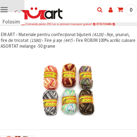
0
Folosim
Comanda peste 250 Lei si primesti transport gratuit!
0731715486
cookie-
EM ART
›
Materiale pentru confecționat bijuterii
(4128)
›
Ațe, șnururi,
uri
fire de tricotat
(1580)
›
Fire și ațe
(447)
›
Fire ROBIM 100% acrilic culoare
🍪 Folosim
ASORTAT melange -50 grame
cookie-uri
și
tehnologii
similare
pentru a
asigura
funcționarea
corectă a
site-ului,
pentru a vă
îmbunătăți
experiența
și, cu
acordul
dumneavoastră,
pentru a
analiza
traficul și a
afișa