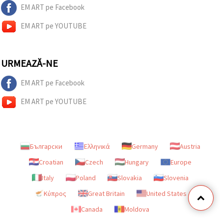
EM ART pe Facebook
EM ART pe YOUTUBE
URMEAZĂ-NE
EM ART pe Facebook
EM ART pe YOUTUBE
Български
Ελληνικά
Germany
Austria
Croatian
Czech
Hungary
Europe
Italy
Poland
Slovakia
Slovenia
Κύπρος
Great Britain
United States
Canada
Moldova