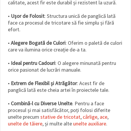
calitate, acest fir este durabil și rezistent la uzură.
•
Ușor de Folosit
: Structura unică de panglică lată
face ca procesul de tricotare să fie simplu și fără
efort.
•
Alegere Bogată de Culori
: Oferim o paletă de culori
care va ilumina orice creație de-a ta.
•
Ideal pentru Cadouri
: O alegere minunată pentru
orice pasionat de lucrări manuale.
•
Extrem de Flexibil și Atrăgător
: Acest fir de
panglică lată este cheia artei în proiectele tale.
•
Combină-l cu Diverse Unelte
. Pentru a face
procesul și mai satisfăcător, poți folosi diferite
unelte precum
stative de tricotat
,
cârlige
,
ace
,
unelte de tăiere
, și multe alte
unelte auxiliare
.