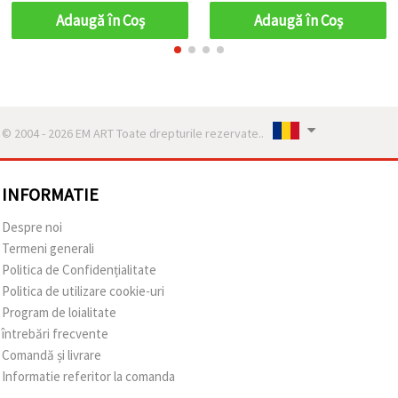
decorațiuni,
Adaugă în Coş
Adaugă în Coş
scrapbooking,
cardmaking și cusut
© 2004 - 2026 EM ART Toate drepturile rezervate..
INFORMATIE
Despre noi
Termeni generali
Politica de Confidențialitate
Politica de utilizare cookie-uri
Program de loialitate
întrebări frecvente
Comandă și livrare
Informatie referitor la comanda