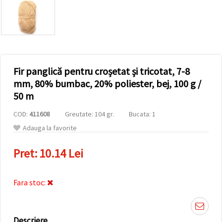
conținut și
reclame
mai
relevante,
inclusiv cu
ajutorul
partenerilor
noștri de
Fir panglică pentru croșetat și tricotat, 7-8
analiză și
marketing.
mm, 80% bumbac, 20% poliester, bej, 100 g /
Puteți fi de
50 m
acord să
utilizați
COD:
411608
Greutate: 104 gr.
Bucata: 1
toate
cookie -
Adauga la favorite
urile făcând
clic pe
"acceptati
Pret:
10.14 Lei
toate!" Sau
să vă
indicați
preferințele
Fara stoc:
în setări
selectând
un tip de
cookie -uri
dat și
Descriere