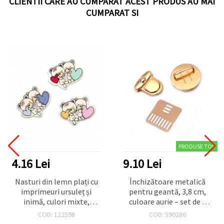
CLIENTII CARE AU CUMPARAT ACEST PRODUS AU MAI
CUMPARAT SI
PRODUSE TOP
4.16 Lei
9.10 Lei
Nasturi din lemn plați cu
Închizătoare metalică
imprimeuri ursuleț și
pentru geantă, 3,8 cm,
inimă, culori mixte,
culoare aurie – set de 3
24,5x32x2,5 mm, orificiu 1
piese
COD: 122598
COD: 590286
mm, set 10 buc. – pentru