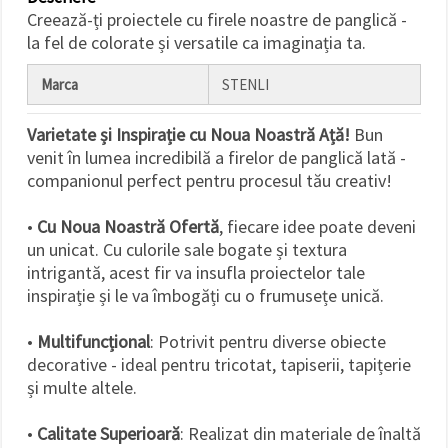
făcând clic
Creează-ți proiectele cu firele noastre de panglică -
pe butonul
"Salvați"
la fel de colorate și versatile ca imaginația ta.
Marca
STENLI
Аcceptati
toate!
Varietate și Inspirație cu Noua Noastră Ață!
Bun
Setări
venit în lumea incredibilă a firelor de panglică lată -
companionul perfect pentru procesul tău creativ!
•
Cu Noua Noastră Ofertă
, fiecare idee poate deveni
un unicat. Cu culorile sale bogate și textura
intrigantă, acest fir va insufla proiectelor tale
inspirație și le va îmbogăți cu o frumusețe unică.
•
Multifuncțional
: Potrivit pentru diverse obiecte
decorative - ideal pentru tricotat, tapiserii, tapițerie
și multe altele.
•
Calitate Superioară
: Realizat din materiale de înaltă