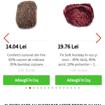
14.04 Lei
19.76 Lei
Confetti colorat din fire
Fir Soft Holiday în roz și
65% cașmir de mătase
mov – 45% lână, 45%
35% bumbac culoare
acril, 10% poliester – 100
maro -50 grame
g (55 m) – perfect pentru
COD: 411765
COD: 411624
tricotaje călduroase,
croșetat și proiecte
Adaugă în Coş
Adaugă în Coş
creative