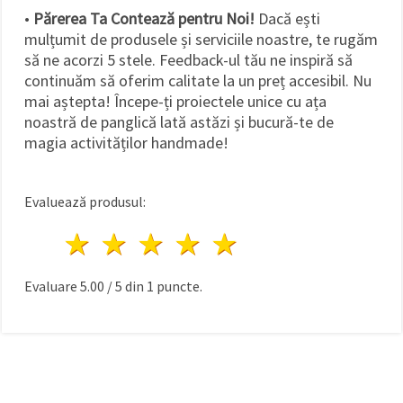
•
Părerea Ta Contează pentru Noi!
Dacă ești
mulțumit de produsele și serviciile noastre, te rugăm
să ne acorzi 5 stele. Feedback-ul tău ne inspiră să
continuăm să oferim calitate la un preț accesibil. Nu
mai aștepta! Începe-ți proiectele unice cu ața
noastră de panglică lată astăzi și bucură-te de
magia activităților handmade!
Evaluează produsul:
1 stea
2 stele
3 stele
4 stele
5 stele
Evaluare
5.00
/
5
din
1
puncte.