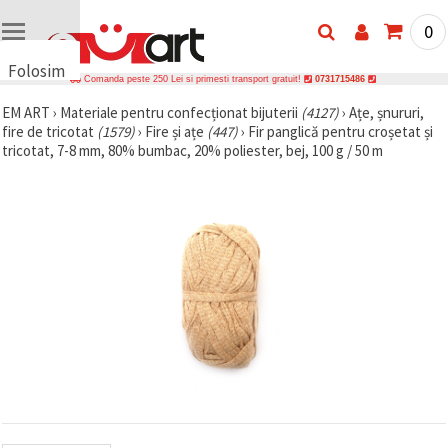
0
Folosim
Comanda peste 250 Lei si primesti transport gratuit!
0731715486
cookie-
EM ART
›
Materiale pentru confecționat bijuterii
(4127)
›
Ațe, șnururi,
uri
fire de tricotat
(1579)
›
Fire și ațe
(447)
›
Fir panglică pentru croșetat și
🍪 Folosim
tricotat, 7-8 mm, 80% bumbac, 20% poliester, bej, 100 g / 50 m
cookie-uri
și
tehnologii
similare
pentru a
asigura
funcționarea
corectă a
site-ului,
pentru a vă
îmbunătăți
experiența
și, cu
acordul
dumneavoastră,
pentru a
analiza
traficul și a
afișa