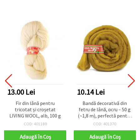
13.00 Lei
10.14 Lei
Fir din lână pentru
Bandă decorativă din
tricotat și croșetat
fetru de lână, ocru – 50 g
LIVING WOOL, alb, 100 g
(~1,8 m), perfectă pentru
proiecte handmade,
COD: 401180
COD: 401370
hobby & DIY
Adaugă în Coş
Adaugă în Coş