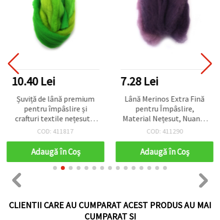
10.40 Lei
7.28 Lei
Șuviță de lână premium
Lână Merinos Extra Fină
pentru împâslire și
pentru Împâslire,
crafturi textile nețesute,
Material Nețesut, Nuanțe
nuanțe asortate de verde
Mov Asortate – 25 g
COD: 411817
COD: 411290
electric - 50 g
Adaugă în Coş
Adaugă în Coş
CLIENTII CARE AU CUMPARAT ACEST PRODUS AU MAI
CUMPARAT SI