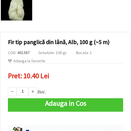
conținut și
reclame
mai
relevante,
inclusiv cu
ajutorul
partenerilor
noștri de
Fir tip panglică din lână, Alb, 100 g (~5 m)
analiză și
marketing.
COD:
401367
Greutate: 100 gr.
Bucata: 1
Puteți fi de
acord să
Adauga la favorite
utilizați
toate
cookie -
Pret:
10.40 Lei
urile făcând
clic pe
"acceptati
buc.
toate!" Sau
să vă
indicați
Adauga in Cos
preferințele
în setări
selectând
un tip de
cookie -uri
dat și