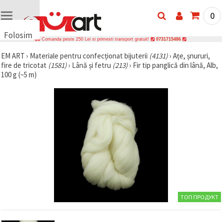
0
Folosim
Comanda peste 250 Lei si primesti transport gratuit!
0731715486
cookie-
EM ART
›
Materiale pentru confecționat bijuterii
(4131)
›
Ațe, șnururi,
uri
fire de tricotat
(1581)
›
Lână și fetru
(213)
›
Fir tip panglică din lână, Alb,
🍪 Folosim
100 g (~5 m)
cookie-uri
și
tehnologii
similare
pentru a
asigura
funcționarea
corectă a
site-ului,
pentru a vă
îmbunătăți
experiența
și, cu
acordul
dumneavoastră,
ТОП ПРОДУКТ
pentru a
analiza
traficul și a
afișa