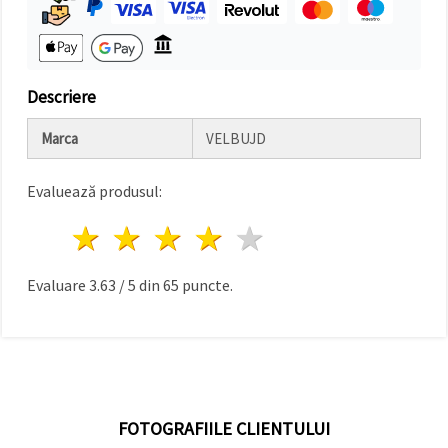
făcând clic
pe butonul
"Salvați"
Аcceptati
Descriere
toate!
Marca
VELBUJD
Setări
Evaluează produsul:
1 stea
2 stele
3 stele
4 stele
5 stele
Evaluare
3.63
/
5
din
65
puncte.
FOTOGRAFIILE CLIENTULUI