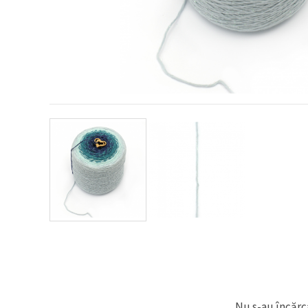
conținut și
reclame
mai
relevante,
inclusiv cu
ajutorul
partenerilor
noștri de
analiză și
marketing.
Puteți fi de
acord să
utilizați
toate
cookie -
urile făcând
clic pe
"acceptati
toate!" Sau
să vă
indicați
preferințele
în setări
selectând
un tip de
cookie -uri
dat și
Nu s-au încărca