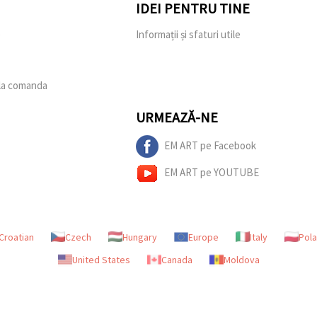
IDEI PENTRU TINE
e
Informații și sfaturi utile
 la comanda
URMEAZĂ-NE
EM ART pe Facebook
EM ART pe YOUTUBE
Croatian
Czech
Hungary
Europe
Italy
Pol
United States
Canada
Moldova