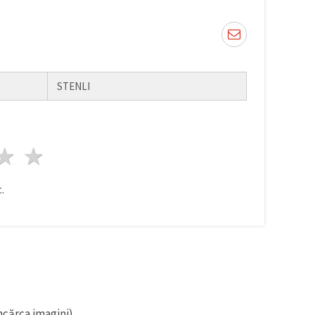
STENLI
ele
3 stele
4 stele
5 stele
.
ncărca imagini).