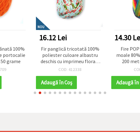
NOU
16.12 Lei
14.30 Le
ptănată 100%
Fir panglică tricotată 100%
Fire POP
e portocalie
poliester culoare albastru
moale 80% 
- 50 grame
deschis cu imprimeu floral -
200 metr
100 grame
709
COD: 412338
CO
Adaugă în Coş
Adaugă în