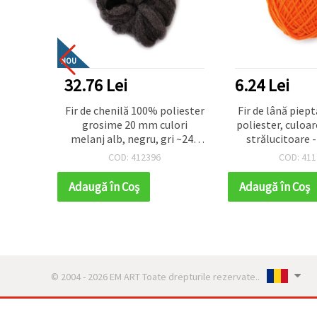
NOU
32.76 Lei
6.24 Lei
tat 68%
Fir de chenilă 100% poliester
Fir de lână pie
idă,
grosime 20 mm culori
poliester, culoar
pentru
melanj alb, negru, gri ~240
strălucitoare 
proiecte
grame -25 metri
COD: 412396
COD: 411
Adaugă în Coş
Adaugă în Coş
© 2004 - 2026 EM ART Toate drepturile rezervate..