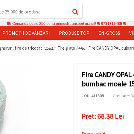
Comanda peste 250 Lei si primesti transport gratuit!
0731715486
PROMOȚII DE VÂNZĂRI
PRODUSE TOP
EN-GROSS
V
șnururi, fire de tricotat
(1581)
›
Fire și ațe
(448)
›
Fire CANDY OPAL culoare
Fire CANDY OPAL 
bumbac moale 15
COD:
411309
Greutate: 30
Pret:
68.38 Lei
Fara stoc: