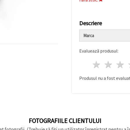
Descriere
Marca
Evaluează produsul:
1 stea
2 st
Produsul nu a fost evaluat
FOTOGRAFIILE CLIENTULUI
t fotografii, (Trebuie să fiți un utilizator înregistrat pentru a î