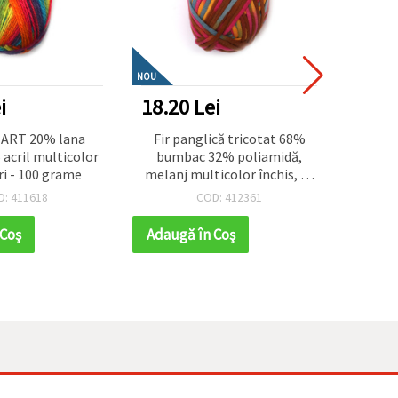
NOU
NOU
i
18.20 Lei
14.0
 ART 20% lana
Fir panglică tricotat 68%
Fir d
acril multicolor
bumbac 32% poliamidă,
bum
i - 100 grame
melanj multicolor închis, 50
culo
g – pentru tricotat, croșetat
D: 411618
COD: 412361
și proiecte handmade (DIY)
 Coş
Adaugă în Coş
Adaug