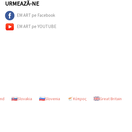
URMEAZĂ-NE
EM ART pe Facebook
EM ART pe YOUTUBE
and
Slovakia
Slovenia
Κύπρος
Great Britain