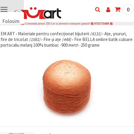
0
Folosim
Comanda peste 250 Lei si primesti transport gratuit!
0731715486
cookie-
EM ART
›
Materiale pentru confecționat bijuterii
(4131)
›
Ațe, șnururi,
uri
fire de tricotat
(1581)
›
Fire și ațe
(448)
›
Fire BELLA ombre batik culoare
🍪 Folosim
portocaliu melanj 100% bumbac -900 metri -250 grame
cookie-uri
și
tehnologii
similare
pentru a
asigura
funcționarea
corectă a
site-ului,
pentru a vă
îmbunătăți
experiența
și, cu
acordul
dumneavoastră,
pentru a
analiza
traficul și a
afișa