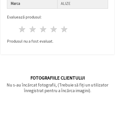
făcând clic
Marca
ALIZE
pe butonul
"Salvați"
Evaluează produsul:
Аcceptati
1 stea
2 stele
3 stele
4 stele
5 stele
toate!
Setări
Produsul nu a fost evaluat.
FOTOGRAFIILE CLIENTULUI
Nu s-au încărcat fotografii, (Trebuie să fiți un utilizator
înregistrat pentru a încărca imagini).