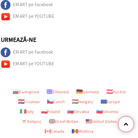
EM ART pe Facebook
EM ART pe YOUTUBE
URMEAZĂ-NE
EM ART pe Facebook
EM ART pe YOUTUBE
Български
Ελληνικά
Germany
Austria
Croatian
Czech
Hungary
Europe
Italy
Poland
Slovakia
Slovenia
Κύπρος
Great Britain
United States
Canada
Moldova