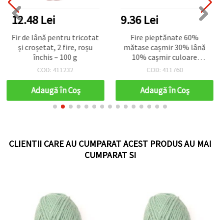
12.48 Lei
9.36 Lei
Fir de lână pentru tricotat
Fire pieptănate 60%
și croșetat, 2 fire, roșu
mătase cașmir 30% lână
închis – 100 g
10% cașmir culoare
galben pal -50 grame
COD: 411232
COD: 411760
Adaugă în Coş
Adaugă în Coş
CLIENTII CARE AU CUMPARAT ACEST PRODUS AU MAI
CUMPARAT SI