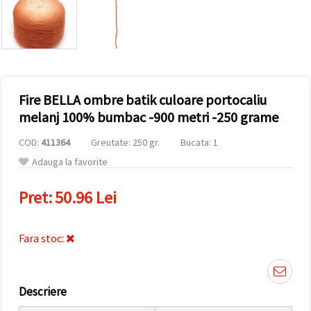
conținut și
reclame
mai
relevante,
inclusiv cu
ajutorul
partenerilor
noștri de
Fire BELLA ombre batik culoare portocaliu
analiză și
marketing.
melanj 100% bumbac -900 metri -250 grame
Puteți fi de
acord să
COD:
411364
Greutate: 250 gr.
Bucata: 1
utilizați
toate
Adauga la favorite
cookie -
urile făcând
Pret:
50.96 Lei
clic pe
"acceptati
toate!" Sau
să vă
Fara stoc:
indicați
preferințele
în setări
selectând
un tip de
Descriere
cookie -uri
dat și