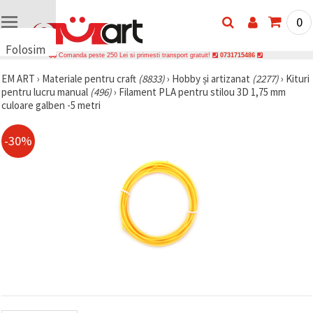
0
Folosim
Comanda peste 250 Lei si primesti transport gratuit!
0731715486
cookie-
EM ART
›
Materiale pentru craft
(8833)
›
Hobby și artizanat
(2277)
›
Kituri
uri
pentru lucru manual
(496)
›
Filament PLA pentru stilou 3D 1,75 mm
🍪 Folosim
culoare galben -5 metri
cookie-uri
și
tehnologii
-30%
similare
pentru a
asigura
funcționarea
corectă a
site-ului,
pentru a vă
îmbunătăți
experiența
și, cu
acordul
dumneavoastră,
pentru a
analiza
traficul și a
afișa