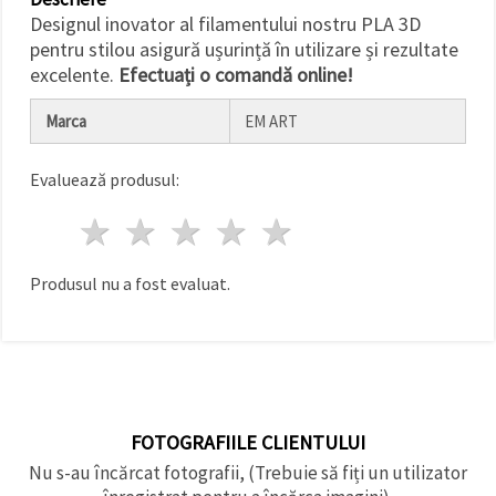
făcând clic
Designul inovator al filamentului nostru PLA 3D
pe butonul
"Salvați"
pentru stilou asigură ușurință în utilizare și rezultate
excelente.
Efectuați o comandă online!
Аcceptati
Marca
EM ART
toate!
Setări
Evaluează produsul:
1 stea
2 stele
3 stele
4 stele
5 stele
Produsul nu a fost evaluat.
FOTOGRAFIILE CLIENTULUI
Nu s-au încărcat fotografii, (Trebuie să fiți un utilizator