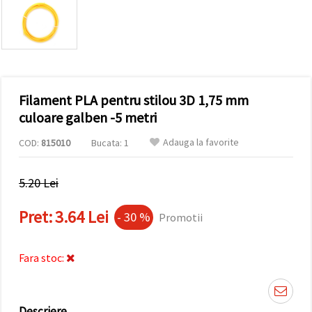
conținut și
reclame
mai
relevante,
inclusiv cu
ajutorul
partenerilor
noștri de
Filament PLA pentru stilou 3D 1,75 mm
analiză și
marketing.
culoare galben -5 metri
Puteți fi de
acord să
Adauga la favorite
COD:
815010
Bucata: 1
utilizați
toate
cookie -
5.20 Lei
urile făcând
clic pe
"acceptati
Pret:
3.64 Lei
- 30 %
Promotii
toate!" Sau
să vă
indicați
preferințele
Fara stoc:
în setări
selectând
un tip de
cookie -uri
dat și
Descriere