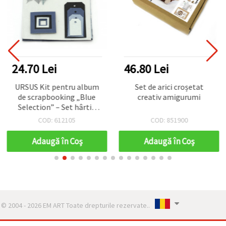
24.70 Lei
46.80 Lei
URSUS Kit pentru album
Set de arici croșetat
de scrapbooking „Blue
creativ amigurumi
Selection” – Set hârtie
mulberry: 4 foi A4 culori
COD: 612105
COD: 851900
mixte, hârtie handmade 3
foi 55x47 cm și elemente
Adaugă în Coş
Adaugă în Coş
decorative mixte
© 2004 - 2026 EM ART Toate drepturile rezervate..