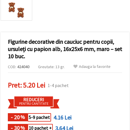
conținut și
reclame
mai
relevante,
inclusiv cu
ajutorul
partenerilor
noștri de
Figurine decorative din cauciuc pentru copii,
analiză și
marketing.
ursuleți cu papion alb, 16x25x6 mm, maro – set
Puteți fi de
10 buc.
acord să
utilizați
Adauga la favorite
COD:
424040
Greutate: 13 gr.
toate
cookie -
urile făcând
clic pe
Pret:
5.20 Lei
1-4 pachet
"acceptati
toate!" Sau
să vă
REDUCERI
indicați
PENTRU CANTITATE
preferințele
în setări
selectând
- 20
4.16 Lei
%
5-9 pachet
un tip de
cookie -uri
- 30
3.64 Lei
%
dat și
10 pachet +