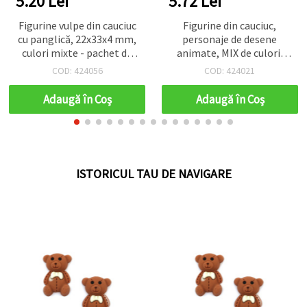
5.20 Lei
5.72 Lei
Figurine vulpe din cauciuc
Figurine din cauciuc,
cu panglică, 22x33x4 mm,
personaje de desene
culori mixte - pachet de
animate, MIX de culori,
10
22~28x26~31x3.5~4 mm -
COD: 424056
COD: 424021
10 buc.
Adaugă în Coş
Adaugă în Coş
ISTORICUL TAU DE NAVIGARE