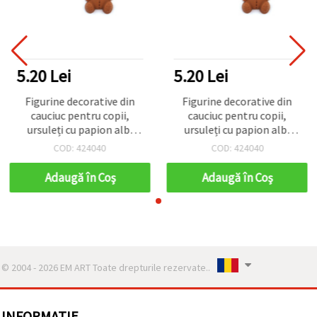
5.20 Lei
5.20 Lei
Figurine decorative din
Figurine decorative din
cauciuc pentru copii,
cauciuc pentru copii,
ursuleți cu papion alb,
ursuleți cu papion alb,
16x25x6 mm, maro – set
16x25x6 mm, maro – set
COD: 424040
COD: 424040
10 buc.
10 buc.
Adaugă în Coş
Adaugă în Coş
© 2004 - 2026 EM ART Toate drepturile rezervate..
INFORMATIE