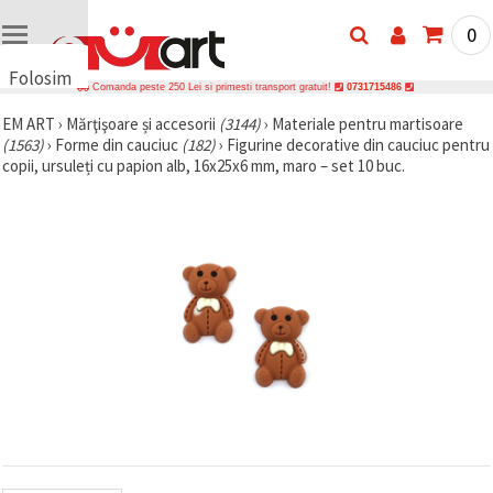
0
Folosim
Comanda peste 250 Lei si primesti transport gratuit!
0731715486
cookie-
EM ART
›
Mărţişoare și accesorii
(3144)
›
Materiale pentru martisoare
uri
(1563)
›
Forme din cauciuc
(182)
›
Figurine decorative din cauciuc pentru
🍪 Folosim
copii, ursuleți cu papion alb, 16x25x6 mm, maro – set 10 buc.
cookie-uri
și
tehnologii
similare
pentru a
asigura
funcționarea
corectă a
site-ului,
pentru a vă
îmbunătăți
experiența
și, cu
acordul
dumneavoastră,
pentru a
analiza
traficul și a
afișa