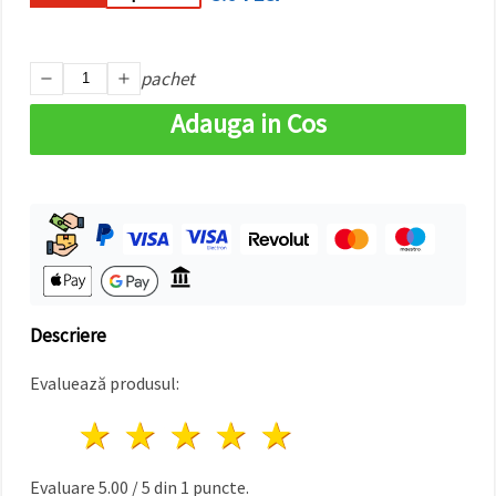
făcând clic
pe butonul
"Salvați"
pachet
Аcceptati
Adauga in Cos
toate!
Setări
Descriere
Evaluează produsul:
1 stea
2 stele
3 stele
4 stele
5 stele
Evaluare
5.00
/
5
din
1
puncte.