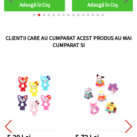
3,5 mm, 10 buc./set,
cardmaking, rășină
Adaugă în Coş
Adaugă în Coş
pentru proiecte DIY
epoxidică și nail art
CLIENTII CARE AU CUMPARAT ACEST PRODUS AU MAI
CUMPARAT SI