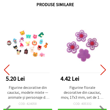
PRODUSE SIMILARE
5.20 Lei
4.42 Lei
Figurine decorative din
Figurine florale
cauciuc, modele mixte —
decorative din cauciuc,
animale și personaje de
mov, 17x3 mm, set de 10 –
desene animate, culori
pentru decorațiuni,
COD: 424058
COD: 405332
mixte, 20–35 x 23–43 x 2–
scrapbooking,