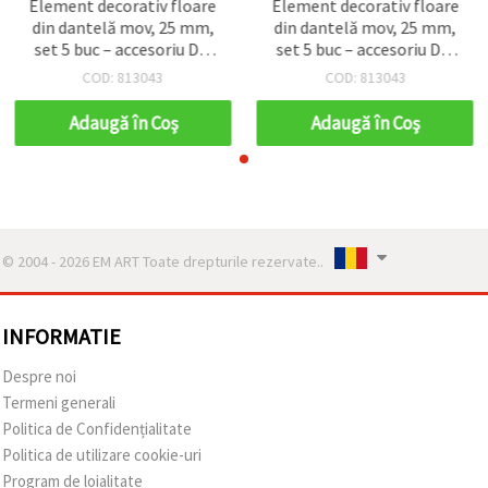
Element decorativ floare
Element decorativ floare
din dantelă mov, 25 mm,
din dantelă mov, 25 mm,
set 5 buc – accesoriu DIY
set 5 buc – accesoriu DIY
pentru craft, handmade și
pentru craft, handmade și
COD: 813043
COD: 813043
cusut
cusut
Adaugă în Coş
Adaugă în Coş
© 2004 - 2026 EM ART Toate drepturile rezervate..
INFORMATIE
Despre noi
Termeni generali
Politica de Confidențialitate
Politica de utilizare cookie-uri
Program de loialitate