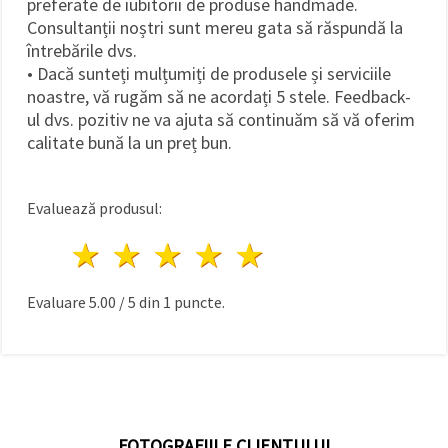
preferate de iubitorii de produse handmade.
Consultanții noștri sunt mereu gata să răspundă la
întrebările dvs.
• Dacă sunteți mulțumiți de produsele și serviciile
noastre, vă rugăm să ne acordați 5 stele. Feedback-
ul dvs. pozitiv ne va ajuta să continuăm să vă oferim
calitate bună la un preț bun.
Evaluează produsul:
1 stea
2 stele
3 stele
4 stele
5 stele
Evaluare
5.00
/
5
din
1
puncte.
FOTOGRAFIILE CLIENTULUI