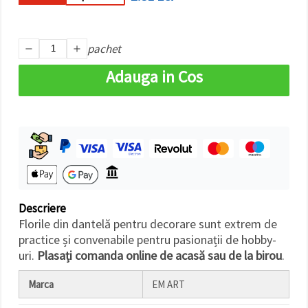
făcând clic
pe butonul
"Salvați"
pachet
Аcceptati
Adauga in Cos
toate!
Setări
Descriere
Florile din dantelă pentru decorare sunt extrem de
practice și convenabile pentru pasionații de hobby-
uri.
Plasați comanda online de acasă sau de la birou
.
Marca
EM ART