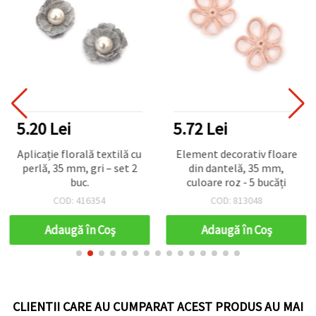
5.20 Lei
5.72 Lei
Aplicație florală textilă cu
Element decorativ floare
perlă, 35 mm, gri – set 2
din dantelă, 35 mm,
buc.
culoare roz - 5 bucăți
COD: 416354
COD: 813048
Adaugă în Coş
Adaugă în Coş
CLIENTII CARE AU CUMPARAT ACEST PRODUS AU MAI