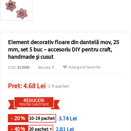
conținut și
reclame
mai
relevante,
inclusiv cu
ajutorul
partenerilor
noștri de
Element decorativ floare din dantelă mov, 25
analiză și
marketing.
mm, set 5 buc – accesoriu DIY pentru craft,
Puteți fi de
handmade și cusut
acord să
utilizați
Adauga la favorite
COD:
813043
Bucata: 5
toate
cookie -
urile făcând
clic pe
Pret:
4.68 Lei
1-9 pachet
"acceptati
toate!" Sau
să vă
REDUCERI
indicați
PENTRU CANTITATE
preferințele
în setări
selectând
- 20
3.74 Lei
%
10-19 pachet
un tip de
cookie -uri
- 40
2.81 Lei
%
dat și
20 pachet +