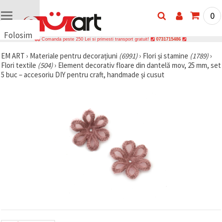
0
Folosim
Comanda peste 250 Lei si primesti transport gratuit!
0731715486
cookie-
EM ART
›
Materiale pentru decorațiuni
(6991)
›
Flori și stamine
(1789)
›
uri
Flori textile
(504)
›
Element decorativ floare din dantelă mov, 25 mm, set
🍪 Folosim
5 buc – accesoriu DIY pentru craft, handmade și cusut
cookie-uri
și
tehnologii
similare
pentru a
asigura
funcționarea
corectă a
site-ului,
pentru a vă
îmbunătăți
experiența
și, cu
acordul
dumneavoastră,
pentru a
analiza
traficul și a
afișa