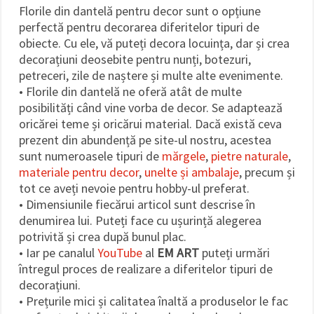
Florile din dantelă pentru decor sunt o opțiune
perfectă pentru decorarea diferitelor tipuri de
obiecte. Cu ele, vă puteți decora locuința, dar și crea
decorațiuni deosebite pentru nunți, botezuri,
petreceri, zile de naștere și multe alte evenimente.
• Florile din dantelă ne oferă atât de multe
posibilități când vine vorba de decor. Se adaptează
oricărei teme și oricărui material. Dacă există ceva
prezent din abundență pe site-ul nostru, acestea
sunt numeroasele tipuri de
mărgele
,
pietre naturale
,
materiale pentru decor
,
unelte și ambalaje
, precum și
tot ce aveți nevoie pentru hobby-ul preferat.
• Dimensiunile fiecărui articol sunt descrise în
denumirea lui. Puteți face cu ușurință alegerea
potrivită și crea după bunul plac.
• Iar pe canalul
YouTube
al
EM ART
puteți urmări
întregul proces de realizare a diferitelor tipuri de
decorațiuni.
• Prețurile mici și calitatea înaltă a produselor le fac