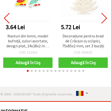
3.64 Lei
5.72 Lei
Nasturi din lemn, model
Decorațiune pentru brad
bufniță, culori asortate,
de Crăciun cu sclipici,
design plat, 24x28x2 mm,
75x85x2 mm, set 3 bucăți
gaură 1,5 mm, set 10
COD: 122416
COD: 803825
bucăți
Adaugă în Coş
Adaugă în Coş
© 2004 - 2026 EM ART Toate drepturile rezervate..