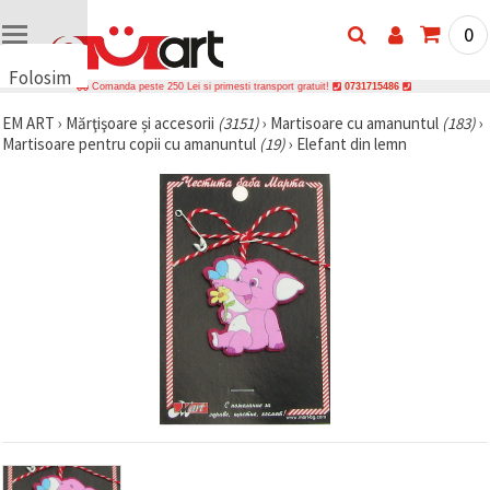
0
Folosim
Comanda peste 250 Lei si primesti transport gratuit!
0731715486
cookie-
EM ART
›
Mărţişoare și accesorii
(3151)
›
Martisoare cu amanuntul
(183)
›
uri
Martisoare pentru copii cu amanuntul
(19)
›
Elefant din lemn
🍪 Folosim
cookie-uri
și
tehnologii
similare
pentru a
asigura
funcționarea
corectă a
site-ului,
pentru a vă
îmbunătăți
experiența
și, cu
acordul
dumneavoastră,
pentru a
analiza
traficul și a
afișa