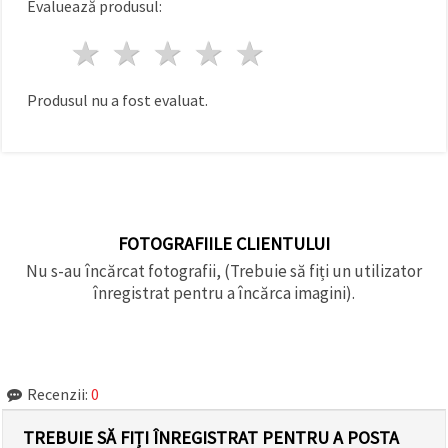
Evaluează produsul:
făcând clic
pe butonul
"Salvați"
1 stea
2 stele
3 stele
4 stele
5 stele
Аcceptati
Produsul nu a fost evaluat.
toate!
Setări
FOTOGRAFIILE CLIENTULUI
Nu s-au încărcat fotografii, (Trebuie să fiți un utilizator
înregistrat pentru a încărca imagini).
Recenzii:
0
TREBUIE SĂ FIȚI ÎNREGISTRAT PENTRU A POSTA