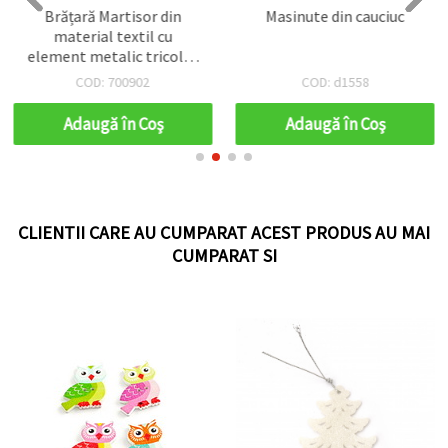
Brățară Martisor din
Masinute din cauciuc
material textil cu
element metalic tricolor
- 12 bucăți
COD: 700902
COD: d1558
Adaugă în Coş
Adaugă în Coş
CLIENTII CARE AU CUMPARAT ACEST PRODUS AU MAI
CUMPARAT SI