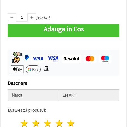
făcând clic
pe butonul
"Salvați"
pachet
Аcceptati
Adauga in Cos
toate!
Setări
Descriere
Marca
EM ART
Evaluează produsul:
1 stea
2 stele
3 stele
4 stele
5 stele