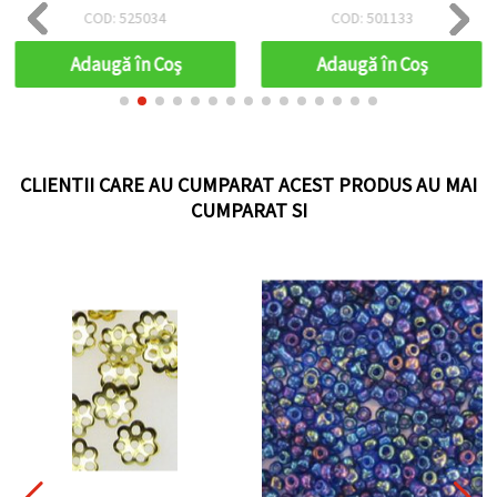
- set 10 bucăți
6x4x15 mm – 20 buc.,
COD: 525034
COD: 501133
perfecte pentru bijuterii
handmade DIY
Adaugă în Coş
Adaugă în Coş
CLIENTII CARE AU CUMPARAT ACEST PRODUS AU MAI
CUMPARAT SI