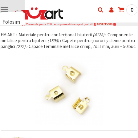
0
Folosim
Comanda peste 250 Lei si primesti transport gratuit!
0731715486
cookie-
EM ART
›
Materiale pentru confecționat bijuterii
(4128)
›
Componente
uri
metalice pentru bijuterii
(1596)
›
Capete pentru șnururi și cleme pentru
🍪 Folosim
panglici
(272)
›
Capace terminale metalice crimp, 7x11 mm, aurii – 50 buc.
cookie-uri
și
tehnologii
similare
pentru a
asigura
funcționarea
corectă a
site-ului,
pentru a vă
îmbunătăți
experiența
și, cu
acordul
dumneavoastră,
pentru a
analiza
traficul și a
afișa