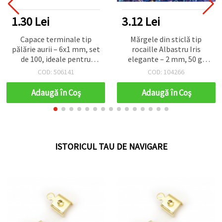
1.30 Lei
3.12 Lei
Capace terminale tip
Mărgele din sticlă tip
pălărie aurii – 6x1 mm, set
rocaille Albastru Iris
de 100, ideale pentru
elegante – 2 mm, 50 g,
finisaje coliere, brățări și
perfecte pentru bijuterii
COD: 506141
COD: 104266
cercei, DIY handmade
delicate, broderie și țesut
cu mărgele
Adaugă în Coş
Adaugă în Coş
ISTORICUL TAU DE NAVIGARE