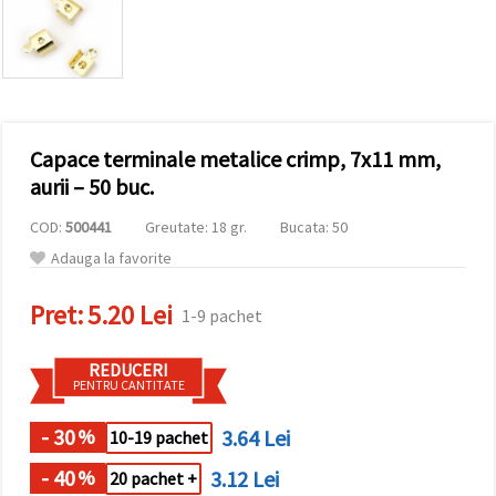
conținut și
reclame
mai
relevante,
inclusiv cu
ajutorul
partenerilor
noștri de
Capace terminale metalice crimp, 7x11 mm,
analiză și
marketing.
aurii – 50 buc.
Puteți fi de
acord să
COD:
500441
Greutate: 18 gr.
Bucata: 50
utilizați
toate
Adauga la favorite
cookie -
urile făcând
Pret:
5.20 Lei
clic pe
1-9 pachet
"acceptati
toate!" Sau
să vă
REDUCERI
indicați
PENTRU CANTITATE
preferințele
în setări
selectând
- 30
3.64 Lei
%
10-19 pachet
un tip de
cookie -uri
- 40
3.12 Lei
%
20 pachet +
dat și