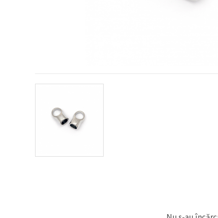
conținut și
reclame
mai
relevante,
inclusiv cu
ajutorul
partenerilor
noștri de
analiză și
marketing.
Puteți fi de
acord să
utilizați
toate
cookie -
urile făcând
clic pe
"acceptati
toate!" Sau
să vă
indicați
preferințele
în setări
selectând
un tip de
cookie -uri
dat și
Nu s-au încărca