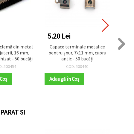
5.20 Lei
2.60
 clemă din metal
Capace terminale metalice
Ca
juterii, 16 mm,
pentru șnur, 7x11 mm, cupru
metal
hizat - 50 bucăți
antic - 50 bucăți
11x4 
D: 500454
COD: 500440
 Coş
Adaugă în Coş
Adaug
PARAT SI