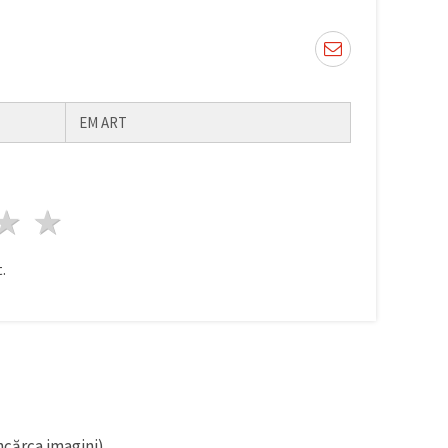
EM ART
ele
3 stele
4 stele
5 stele
.
ncărca imagini).