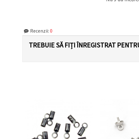
făcând clic
pe butonul
"Salvați"
Аcceptati
Recenzii:
0
toate!
TREBUIE SĂ FIȚI ÎNREGISTRAT PENTR
Setări