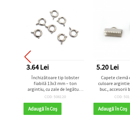
3.64 Lei
5.20 Lei
ice cu
Închizătoare tip lobster
Capete clemă 
zat, 6x6
fiabilă 13x3 mm – ton
culoare arginti
 maro
argintiu, cu zale de legătură
buc., accesorii b
uc.)
3 mm & 2 mm pentru
COD: 506120
COD: 501
bijuterii DIY creative
Adaugă în Coş
Adaugă în Coş