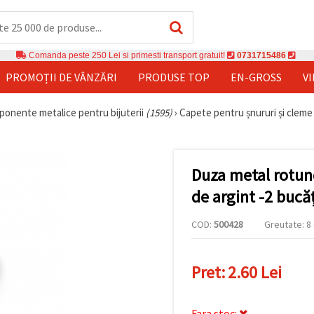
Comanda peste 250 Lei si primesti transport gratuit!
0731715486
PROMOȚII DE VÂNZĂRI
PRODUSE TOP
EN-GROSS
V
onente metalice pentru bijuterii
(1595)
›
Capete pentru șnururi și cleme
Duza metal rotun
de argint -2 bucăț
COD:
500428
Greutate: 8 
Pret:
2.60 Lei
Fara stoc: