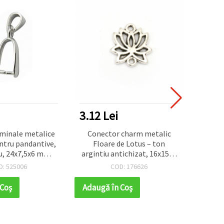
3.12 Lei
2.60
minale metalice
Conector charm metalic
Capa
ntru pandantive,
Floare de Lotus – ton
pand
u, 24x7,5x6 mm –
argintiu antichizat, 16x15x2
orif
., perfecte pentru
mm, orificiu 1,5 mm, set de
a
D: 525006
COD: 176626
rii handmade
10 bucăți
 Coş
Adaugă în Coş
Adaug