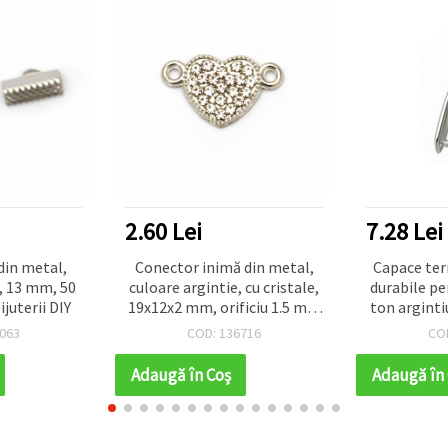
2.60 Lei
7.28 Lei
din metal,
Conector inimă din metal,
Capace ter
e, 13 mm, 50
culoare argintie, cu cristale,
durabile pe
ijuterii DIY
19x12x2 mm, orificiu 1.5 mm
ton arginti
- 2 buc.
set de 5 buc
063
COD: 136716
CO
bijute
Adaugă în Coş
Adaugă în