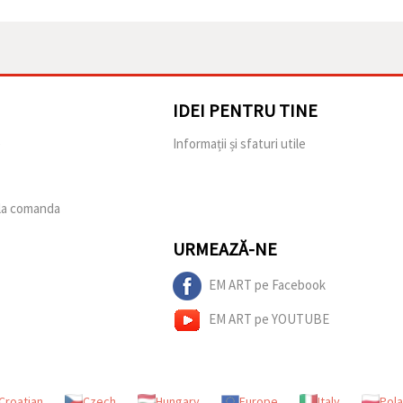
IDEI PENTRU TINE
e
Informații și sfaturi utile
 la comanda
URMEAZĂ-NE
EM ART pe Facebook
EM ART pe YOUTUBE
Croatian
Czech
Hungary
Europe
Italy
Pol