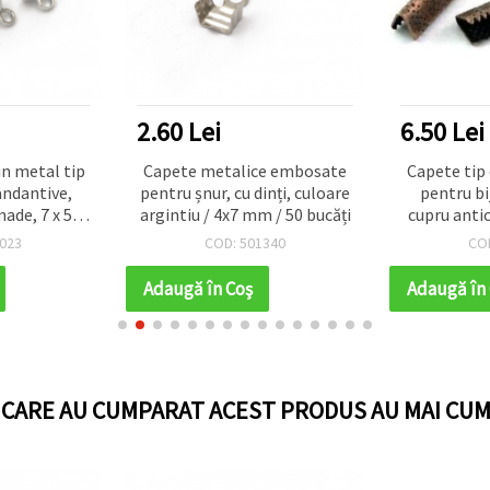
2.60 Lei
6.50 Lei
in metal tip
Capete metalice embosate
Capete tip
andantive,
pentru șnur, cu dinți, culoare
pentru bi
ade, 7 x 5
argintiu / 4x7 mm / 50 bucăți
cupru antic
mm, alb – 20
023
COD: 501340
CO
Adaugă în Coş
Adaugă în
I CARE AU CUMPARAT ACEST PRODUS AU MAI CUM