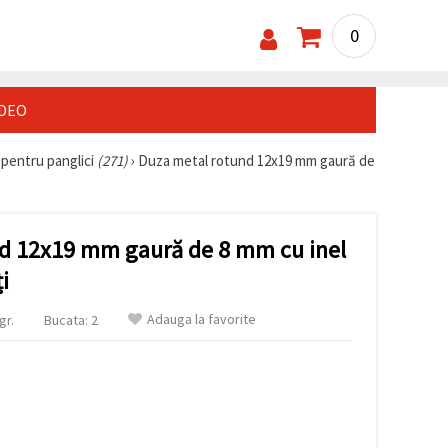
0
IDEO
 pentru panglici
(271)
›
Duza metal rotund 12x19 mm gaură de
d 12x19 mm gaură de 8 mm cu inel
i
Adauga la favorite
gr.
Bucata: 2