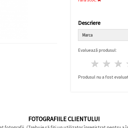
Descriere
Marca
Evaluează produsul:
1 stea
2 st
Produsul nu a fost evaluat
FOTOGRAFIILE CLIENTULUI
t fotografii, (Trebuie să fiți un utilizator înregistrat pentru a î