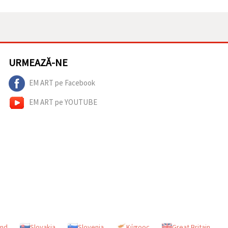
URMEAZĂ-NE
EM ART pe Facebook
EM ART pe YOUTUBE
and
Slovakia
Slovenia
Κύπρος
Great Britain