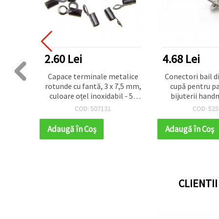
2.60 Lei
4.68 Lei
uble
Capace terminale metalice
Conectori bail d
ți, 6x11
rotunde cu fantă, 3 x 7,5 mm,
cupă pentru p
 bucăți
culoare oțel inoxidabil - 50
bijuterii handm
bucăți
mm, orificiu 1,5 
COD: 507131
COD: 525
buc.
Adaugă în Coş
Adaugă în Coş
CLIENTI