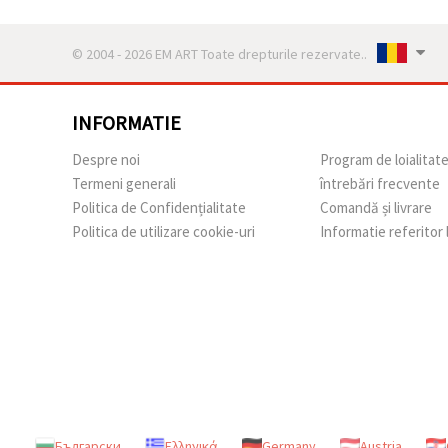
© 2004 - 2026 EM ART Toate drepturile rezervate..
INFORMATIE
Despre noi
Program de loialitat
Termeni generali
întrebări frecvente
Politica de Confidențialitate
Comandă și livrare
Politica de utilizare cookie-uri
Informatie referitor
Български
Ελληνικά
Germany
Austria