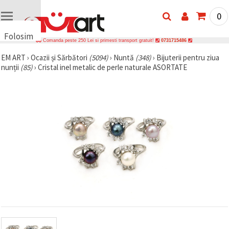
0
Folosim
Comanda peste 250 Lei si primesti transport gratuit!
0731715486
cookie-
EM ART
›
Ocazii și Sărbători
(5094)
›
Nuntă
(348)
›
Bijuterii pentru ziua
uri
nunții
(85)
›
Cristal inel metalic de perle naturale ASORTATE
🍪 Folosim
cookie-uri
și
tehnologii
similare
pentru a
asigura
funcționarea
corectă a
site-ului,
pentru a vă
îmbunătăți
experiența
și, cu
acordul
dumneavoastră,
pentru a
analiza
traficul și a
afișa