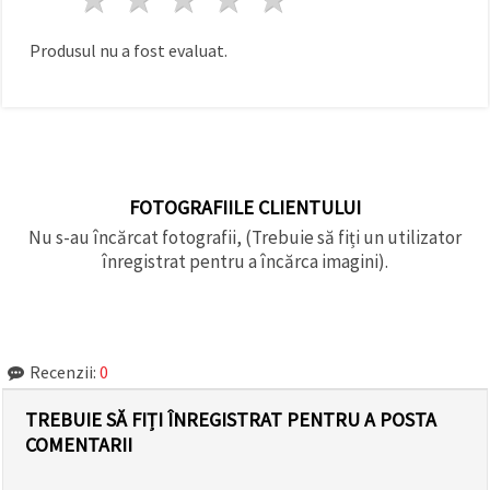
făcând clic
pe butonul
"Salvați"
Produsul nu a fost evaluat.
Аcceptati
toate!
Setări
FOTOGRAFIILE CLIENTULUI
Nu s-au încărcat fotografii, (Trebuie să fiți un utilizator
înregistrat pentru a încărca imagini).
Recenzii:
0
TREBUIE SĂ FIȚI ÎNREGISTRAT PENTRU A POSTA
COMENTARII