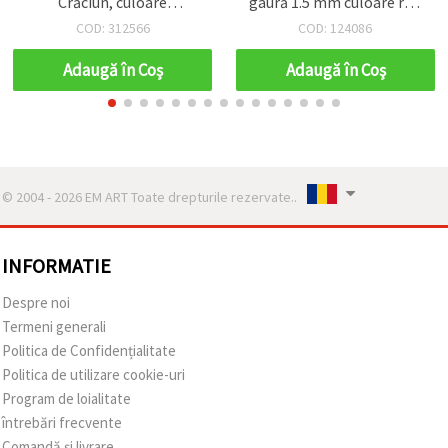
Crăciun, culoare
gaură 1.5 mm culoare roz
transparentă cu spate
curcubeu -20 grame ~110
COD: 312566
COD: 124086
roșu și adeziv - 100 bucăți
bucăți
Adaugă în Coş
Adaugă în Coş
© 2004 - 2026 EM ART Toate drepturile rezervate..
INFORMATIE
Despre noi
Termeni generali
Politica de Confidențialitate
Politica de utilizare cookie-uri
Program de loialitate
întrebări frecvente
Comandă și livrare