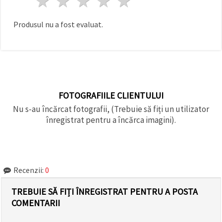
1 stea
2 stele
3 stele
4 stele
5 stele
făcând clic
pe butonul
"Salvați"
Produsul nu a fost evaluat.
Аcceptati
toate!
Setări
FOTOGRAFIILE CLIENTULUI
Nu s-au încărcat fotografii, (Trebuie să fiți un utilizator
înregistrat pentru a încărca imagini).
Recenzii:
0
TREBUIE SĂ FIȚI ÎNREGISTRAT PENTRU A POSTA
COMENTARII