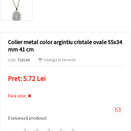
conținut și
reclame
mai
relevante,
inclusiv cu
ajutorul
partenerilor
noștri de
Colier metal color argintiu cristale ovale 55x34
analiză și
marketing.
mm 41 cm
Puteți fi de
acord să
Adauga la favorite
COD:
718144
utilizați
toate
cookie -
Pret:
5.72 Lei
urile făcând
clic pe
"acceptati
toate!" Sau
Fara stoc:
să vă
indicați
preferințele
în setări
selectând
Evaluează produsul:
un tip de
cookie -uri
dat și