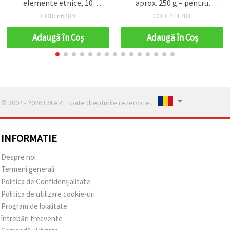
elemente etnice, 10
aprox. 250 g – pentru
bucăți
tricotat și diverse
COD: n6489
COD: 411788
proiecte handmade (DIY)
Adaugă în Coş
Adaugă în Coş
© 2004 - 2026 EM ART Toate drepturile rezervate..
INFORMATIE
Despre noi
Termeni generali
Politica de Confidențialitate
Politica de utilizare cookie-uri
Program de loialitate
întrebări frecvente