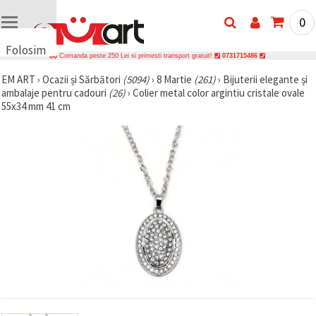
0
Folosim
Comanda peste 250 Lei si primesti transport gratuit!
0731715486
cookie-
EM ART
›
Ocazii și Sărbători
(5094)
›
8 Martie
(261)
›
Bijuterii elegante și
uri
ambalaje pentru cadouri
(26)
›
Colier metal color argintiu cristale ovale
🍪 Folosim
55x34 mm 41 cm
cookie-uri
și
tehnologii
similare
pentru a
asigura
funcționarea
corectă a
site-ului,
pentru a vă
îmbunătăți
experiența
și, cu
acordul
dumneavoastră,
pentru a
analiza
traficul și a
afișa