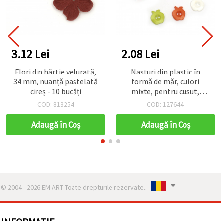
3.12 Lei
2.08 Lei
Flori din hârtie velurată,
Nasturi din plastic în
34 mm, nuanță pastelată
formă de măr, culori
cireș - 10 bucăți
mixte, pentru cusut,
scrapbooking, bricolaj DIY
COD: 813254
COD: 127644
și decorațiuni, 14x13x2
mm, gaură 2 mm – pachet
Adaugă în Coş
Adaugă în Coş
de 20 bucăți
© 2004 - 2026 EM ART Toate drepturile rezervate..