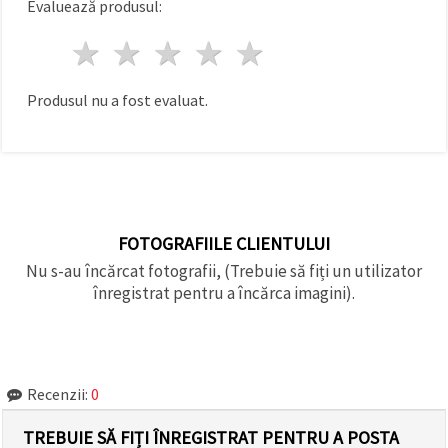
Evaluează produsul:
făcând clic
pe butonul
"Salvați"
1 stea
2 stele
3 stele
4 stele
5 stele
Аcceptati
Produsul nu a fost evaluat.
toate!
Setări
FOTOGRAFIILE CLIENTULUI
Nu s-au încărcat fotografii, (Trebuie să fiți un utilizator
înregistrat pentru a încărca imagini).
Recenzii:
0
TREBUIE SĂ FIȚI ÎNREGISTRAT PENTRU A POSTA