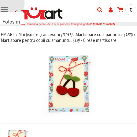
0
Folosim
Comanda peste 250 Lei si primesti transport gratuit!
0731715486
cookie-
EM ART
›
Mărţişoare și accesorii
(3151)
›
Martisoare cu amanuntul
(183)
›
uri
Martisoare pentru copii cu amanuntul
(19)
›
Cirese martisoare
🍪 Folosim
cookie-uri
și
tehnologii
similare
pentru a
asigura
funcționarea
corectă a
site-ului,
pentru a vă
îmbunătăți
experiența
și, cu
acordul
dumneavoastră,
pentru a
analiza
traficul și a
afișa