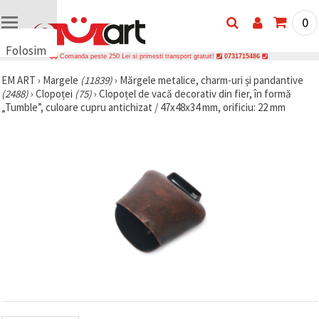
0
Folosim
Comanda peste 250 Lei si primesti transport gratuit!
0731715486
cookie-
EM ART
›
Margele
(11839)
›
Mărgele metalice, charm-uri și pandantive
uri
(2488)
›
Clopoței
(75)
›
Clopoțel de vacă decorativ din fier, în formă
🍪 Folosim
„Tumble”, culoare cupru antichizat / 47x48x34 mm, orificiu: 22 mm
cookie-uri
și
tehnologii
similare
pentru a
asigura
funcționarea
corectă a
site-ului,
pentru a vă
îmbunătăți
experiența
și, cu
acordul
dumneavoastră,
pentru a
analiza
traficul și a
afișa