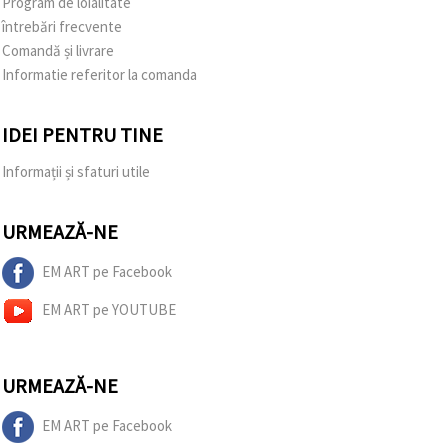
Program de loialitate
întrebări frecvente
Comandă și livrare
Informatie referitor la comanda
IDEI PENTRU TINE
Informații și sfaturi utile
URMEAZĂ-NE
EM ART pe Facebook
EM ART pe YOUTUBE
URMEAZĂ-NE
EM ART pe Facebook