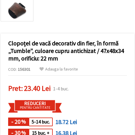
conținut și
reclame
mai
relevante,
inclusiv cu
ajutorul
partenerilor
noștri de
Clopoțel de vacă decorativ din fier, în formă
analiză și
marketing.
„Tumble”, culoare cupru antichizat / 47x48x34
Puteți fi de
mm, orificiu: 22 mm
acord să
utilizați
Adauga la favorite
COD:
156301
toate
cookie -
urile făcând
clic pe
Pret:
23.40 Lei
1-4 buc.
"acceptati
toate!" Sau
să vă
REDUCERI
indicați
PENTRU CANTITATE
preferințele
în setări
selectând
- 20
18.72 Lei
%
5-14 buc.
un tip de
cookie -uri
- 30
16.38 Lei
%
dat și
15 buc. +