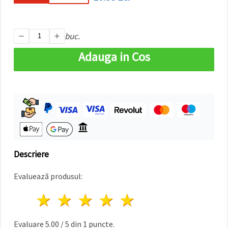
făcând clic
pe butonul
"Salvați"
buc.
Аcceptati
Adauga in Cos
toate!
Setări
Descriere
Evaluează produsul:
1 stea
2 stele
3 stele
4 stele
5 stele
Evaluare
5.00
/
5
din
1
puncte.