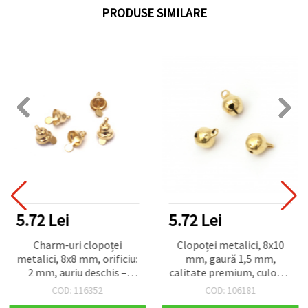
PRODUSE SIMILARE
5.72 Lei
5.72 Lei
Charm-uri clopoței
Clopoței metalici, 8x10
metalici, 8x8 mm, orificiu:
mm, gaură 1,5 mm,
2 mm, auriu deschis –
calitate premium, culoare
pachet de 10 buc.
aurie - 20 buc.
COD: 116352
COD: 106181