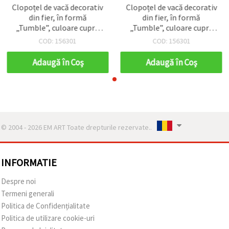
Clopoțel de vacă decorativ
Clopoțel de vacă decorativ
din fier, în formă
din fier, în formă
„Tumble”, culoare cupru
„Tumble”, culoare cupru
antichizat / 47x48x34
antichizat / 47x48x34
COD: 156301
COD: 156301
mm, orificiu: 22 mm
mm, orificiu: 22 mm
Adaugă în Coş
Adaugă în Coş
© 2004 - 2026 EM ART Toate drepturile rezervate..
INFORMATIE
Despre noi
Termeni generali
Politica de Confidențialitate
Politica de utilizare cookie-uri