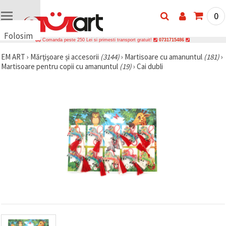
0
Folosim
Comanda peste 250 Lei si primesti transport gratuit!
0731715486
cookie-
EM ART
›
Mărţişoare și accesorii
(3144)
›
Martisoare cu amanuntul
(181)
›
uri
Martisoare pentru copii cu amanuntul
(19)
›
Cai dubli
🍪 Folosim
cookie-uri
și
tehnologii
similare
pentru a
asigura
funcționarea
corectă a
site-ului,
pentru a vă
îmbunătăți
experiența
și, cu
acordul
dumneavoastră,
pentru a
analiza
traficul și a
afișa