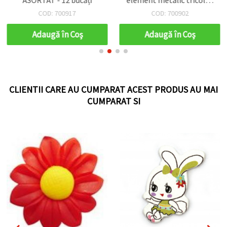
- 12 bucăți
COD: 700917
COD: 700902
Adaugă în Coş
Adaugă în Coş
CLIENTII CARE AU CUMPARAT ACEST PRODUS AU MAI
CUMPARAT SI