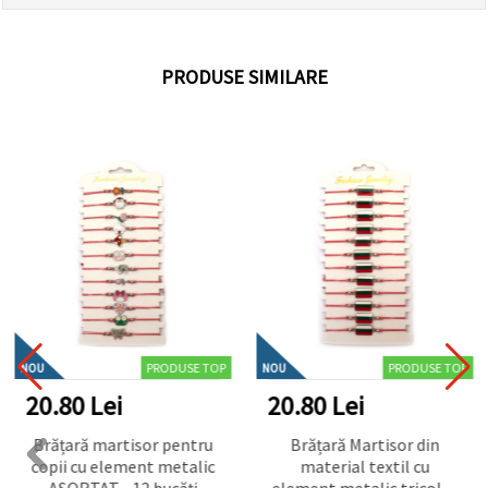
PRODUSE SIMILARE
PRODUSE TOP
PRODUSE TOP
NOU
NOU
20.80 Lei
20.80 Lei
Brățară martisor pentru
Brățară Martisor din
copii cu element metalic
material textil cu
ASORTAT - 12 bucăți
element metalic tricolor