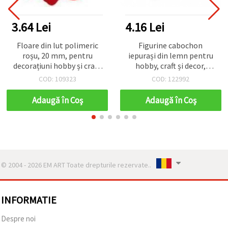
3.64 Lei
4.16 Lei
Floare din lut polimeric
Figurine cabochon
roșu, 20 mm, pentru
iepurași din lemn pentru
decorațiuni hobby și craft,
hobby, craft și decor,
4 buc.
18x30x2 mm - set 10
COD: 109323
COD: 122992
bucăți
Adaugă în Coş
Adaugă în Coş
© 2004 - 2026 EM ART Toate drepturile rezervate..
INFORMATIE
Despre noi