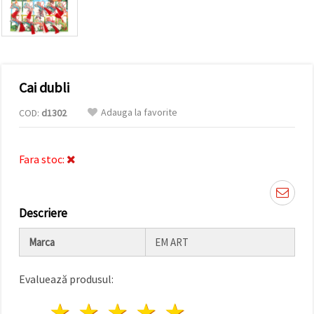
conținut și
reclame
mai
relevante,
inclusiv cu
ajutorul
partenerilor
Cai dubli
noștri de
analiză și
marketing.
Adauga la favorite
COD:
d1302
Puteți fi de
acord să
utilizați
Fara stoc:
toate
cookie -
urile făcând
clic pe
"acceptati
Descriere
toate!" Sau
să vă
indicați
Marca
EM ART
preferințele
în setări
selectând
Evaluează produsul:
un tip de
cookie -uri
1 stea
2 stele
3 stele
4 stele
5 stele
dat și