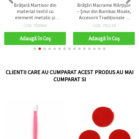
Brățară Martisor din
Brățări Macrame Mărțișor
material textil cu
– Șnur din Bumbac Moale,
element metalic și
Accesorii Tradiționale și
cristale ASORTATE - 12
Festive, Mix Asortat, Set
COD: 700904
COD: 701124
bucăți
de 10
Adaugă în Coş
Adaugă în Coş
CLIENTII CARE AU CUMPARAT ACEST PRODUS AU MAI
CUMPARAT SI