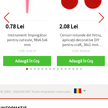
0.78 Lei
2.08 Lei
Instrument împingător
Cercuri rotunde din fetru,
pentru cuticule, 98x6.5x6
aplicații decorative DIY
mm
pentru craft, 30x1 mm,
roșu - 20 bucăți
COD: 314115
COD: 803016
Adaugă în Coş
Adaugă în Coş
© 2004 - 2026 EM ART Toate drepturile rezervate..