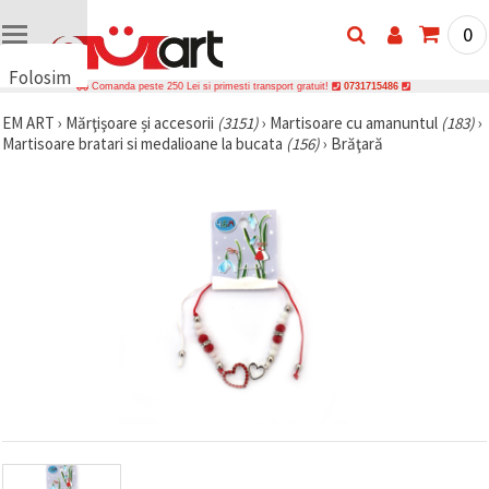
0
Folosim
Comanda peste 250 Lei si primesti transport gratuit!
0731715486
cookie-
EM ART
›
Mărţişoare și accesorii
(3151)
›
Martisoare cu amanuntul
(183)
›
uri
Martisoare bratari si medalioane la bucata
(156)
›
Brăţară
🍪 Folosim
cookie-uri
și
tehnologii
similare
pentru a
asigura
funcționarea
corectă a
site-ului,
pentru a vă
îmbunătăți
experiența
și, cu
acordul
dumneavoastră,
pentru a
analiza
traficul și a
afișa