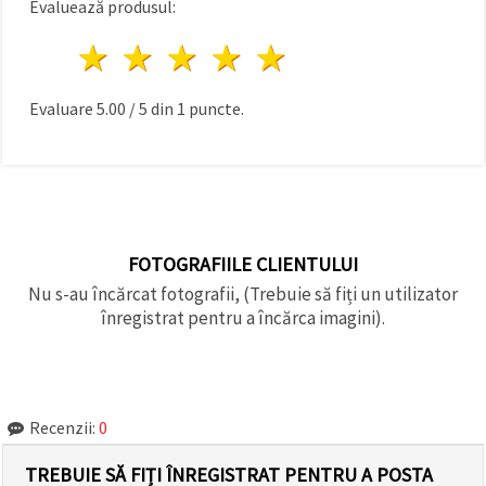
Evaluează produsul:
făcând clic
pe butonul
"Salvați"
1 stea
2 stele
3 stele
4 stele
5 stele
Аcceptati
Evaluare
5.00
/
5
din
1
puncte.
toate!
Setări
FOTOGRAFIILE CLIENTULUI
Nu s-au încărcat fotografii, (Trebuie să fiți un utilizator
înregistrat pentru a încărca imagini).
Recenzii:
0
TREBUIE SĂ FIȚI ÎNREGISTRAT PENTRU A POSTA