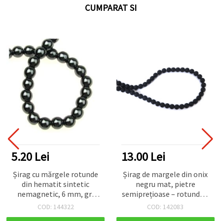
CUMPARAT SI
5.20 Lei
13.00 Lei
Șirag cu mărgele rotunde
Șirag de margele din onix
din hematit sintetic
negru mat, pietre
nemagnetic, 6 mm, gri
semiprețioase – rotunde 8
metalic, aprox. 70 buc. —
mm, ~50 buc, pentru
COD: 144322
COD: 142083
mărgele lustruite pentru
bijuterii atemporale și