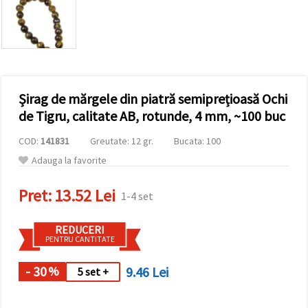
conținut și
reclame
mai
relevante,
inclusiv cu
ajutorul
partenerilor
noștri de
Șirag de mărgele din piatră semiprețioasă Ochi
analiză și
marketing.
de Tigru, calitate AB, rotunde, 4 mm, ~100 buc
Puteți fi de
acord să
COD:
141831
Greutate: 12 gr.
Bucata: 100
utilizați
toate
Adauga la favorite
cookie -
urile făcând
Pret:
13.52 Lei
clic pe
1-4 set
"acceptati
toate!" Sau
să vă
REDUCERI
indicați
PENTRU CANTITATE
preferințele
în setări
selectând
- 30
9.46 Lei
%
5 set +
un tip de
cookie -uri
dat și