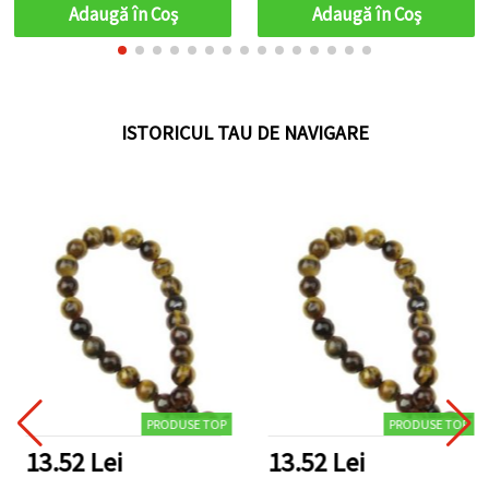
bijuterii DIY/handmade,
sofisticate
Adaugă în Coş
Adaugă în Coş
mărgelit, brățări și coliere
ISTORICUL TAU DE NAVIGARE
PRODUSE TOP
PRODUSE TOP
13.52 Lei
13.52 Lei