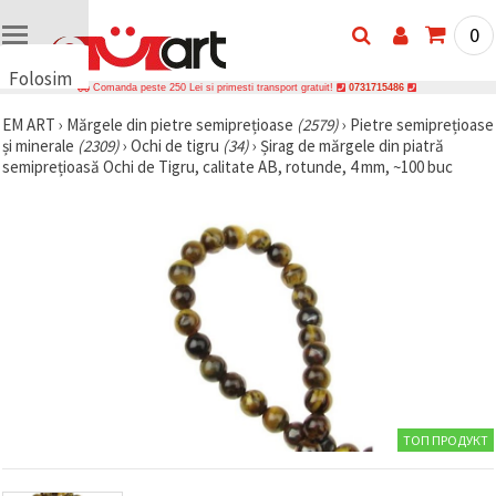
0
Folosim
Comanda peste 250 Lei si primesti transport gratuit!
0731715486
cookie-
EM ART
›
Mărgele din pietre semiprețioase
(2579)
›
Pietre semiprețioase
uri
și minerale
(2309)
›
Ochi de tigru
(34)
›
Șirag de mărgele din piatră
🍪 Folosim
semiprețioasă Ochi de Tigru, calitate AB, rotunde, 4 mm, ~100 buc
cookie-uri
și
tehnologii
similare
pentru a
asigura
funcționarea
corectă a
site-ului,
pentru a vă
îmbunătăți
experiența
și, cu
acordul
dumneavoastră,
ТОП ПРОДУКТ
pentru a
analiza
traficul și a
afișa