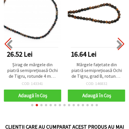
26.52 Lei
16.64 Lei
Șirag de mărgele din
Mărgele fațetate din
piatră semiprețioasă Ochi
piatră semiprețioasă Ochi
de Tigru, rotunde 4 mm,
de Tigru, grad B, rotunde,
mix galben-verde-roșu ~
6 mm, ~62 buc.
COD: 143341
COD: 146832
93 bucăți
Adaugă în Coş
Adaugă în Coş
CLIENTII CARE AU CUMPARAT ACEST PRODUS AU MAI