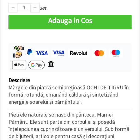
făcând clic
set
pe butonul
"Salvați"
Adauga in Cos
Аcceptati
toate!
Setări
Descriere
Mărgele din piatră semiprețioasă OCHI DE TIGRU în
formă rotundă, emanând căldură și sintetizând
energiile soarelui și pământului.
Pietrele naturale se nasc din pântecul Mamei
Pământ. Ele sunt parte din corpul ei și posedă
înțelepciunea cuprinzătoare a universului. Sub formă
de bijuterii, articole pentru casă și decorațiuni