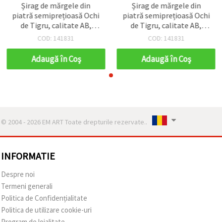
Șirag de mărgele din
Șirag de mărgele din
piatră semiprețioasă Ochi
piatră semiprețioasă Ochi
de Tigru, calitate AB,
de Tigru, calitate AB,
rotunde, 4 mm, ~100 buc
rotunde, 4 mm, ~100 buc
COD: 141831
COD: 141831
Adaugă în Coş
Adaugă în Coş
© 2004 - 2026 EM ART Toate drepturile rezervate..
INFORMATIE
Despre noi
Termeni generali
Politica de Confidențialitate
Politica de utilizare cookie-uri
Program de loialitate