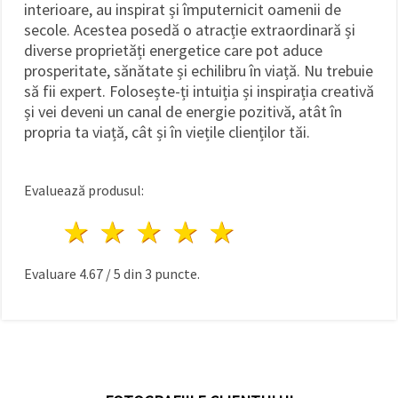
interioare, au inspirat și împuternicit oamenii de
secole. Acestea posedă o atracție extraordinară și
diverse proprietăți energetice care pot aduce
prosperitate, sănătate și echilibru în viață. Nu trebuie
să fii expert. Folosește-ți intuiția și inspirația creativă
și vei deveni un canal de energie pozitivă, atât în
propria ta viață, cât și în viețile clienților tăi.
Evaluează produsul:
1 stea
2 stele
3 stele
4 stele
5 stele
Evaluare
4.67
/
5
din
3
puncte.